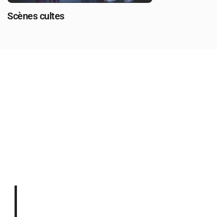
Scènes cultes
Bande-originale
La bande originale de Mass Effect 2 a été publiée le
18 Janvier 2010. Elle est toujours composée
principalement par Jack Wall ainsi que
par Sam Hulick, David Kates et Jimmy Hinson.
La BO de Jack Wall pour Mass Effect
2 s’intègre parfaitement aux sons