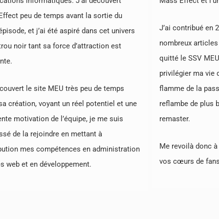
ications informatiques. J’ai découvert
Mass Effect et l’u
ffect peu de temps avant la sortie du
J’ai contribué en 
pisode, et j’ai été aspiré dans cet univers
nombreux articles e
trou noir tant sa force d’attraction est
quitté le SSV MEU
nte.
privilégier ma vie
écouvert le site MEU très peu de temps
flamme de la pass
sa création, voyant un réel potentiel et une
reflambe de plus be
ente motivation de l’équipe, je me suis
remaster.
sé de la rejoindre en mettant à
Me revoilà donc à 
bution mes compétences en administration
vos cœurs de fans 
es web et en développement.