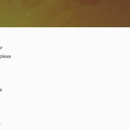
ar
mplexe
e
.
.