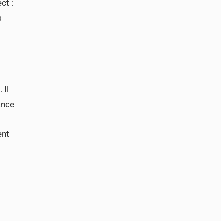
ct :
s
s
 Il
ance
ent