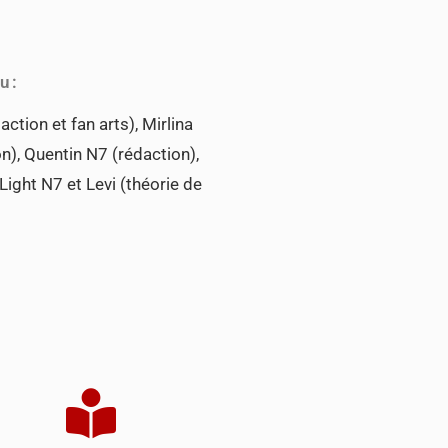
u :
tion et fan arts), Mirlina
n), Quentin N7 (rédaction),
Light N7 et Levi (théorie de