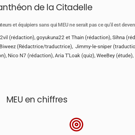
anthéon de la Citadelle
eurs et équipiers sans qui MEU ne serait pas ce qu’il est deven
l (rédaction), goyukuna22 et Thain (rédaction), Sihna (rédac
 Biweez (Rédactrice/traductrice), Jimmy-le-sniper (traductio
n), Nico N7 (rédaction), Aria T’Loak (quiz), WeeBey (étude), 
MEU en chiffres