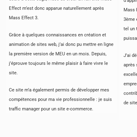
d’appl
Effect m’est donc apparue naturellement après
Mass E
Mass Effect 3.
3ème é
tel un 
Grâce à quelques connaissances en création et
puissa
animation de sites web, j’ai donc pu mettre en ligne
la première version de MEU en un mois. Depuis,
J’ai d
j’éprouve toujours le même plaisir à faire vivre le
après 
site.
excell
empres
Ce site m’a également permis de développer mes
contri
compétences pour ma vie professionnelle : je suis
de sit
traffic manager pour un site e-commerce.