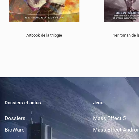
Artbook de la trilogie
1er roman de la
Dossiers et actus
Jeux
Dossiers
Mass Effect 5
BioWare
Mass Effect Andr