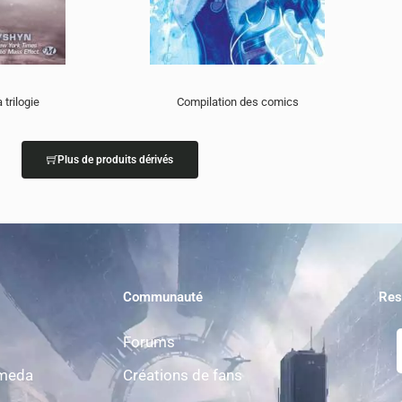
 trilogie
Compilation des comics
Plus de produits dérivés
Communauté
Res
Forums
omeda
Créations de fans