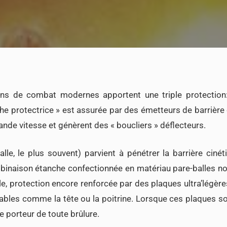
s de combat modernes apportent une triple protection: b
e protectrice » est assurée par des émetteurs de barrière 
nde vitesse et génèrent des « boucliers » déflecteurs.
balle, le plus souvent) parvient à pénétrer la barrière cinét
binaison étanche confectionnée en matériau pare-balles non
e, protection encore renforcée par des plaques ultra’légè
rables comme la tête ou la poitrine. Lorsque ces plaques s
le porteur de toute brûlure.