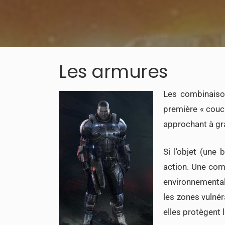
Les armures
Les combinaison
première « couch
approchant à gra
Si l’objet (une 
action. Une com
environnemental
les zones vulné
elles protègent 