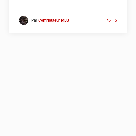
Par
Contributeur MEU
15