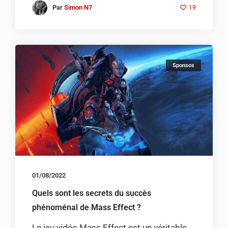
Par
Simon N7
19
Sponsos
01/08/2022
Quels sont les secrets du succès
phénoménal de Mass Effect ?
Le jeu vidéo Mass Effect est un véritable