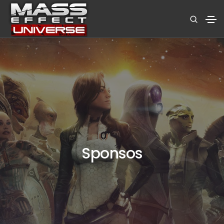
Sponsos