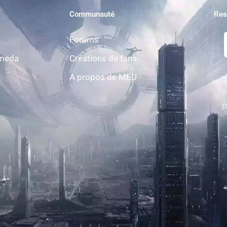
Communauté
Res
Forums
omeda
Créations de fans
A propos de MEU
Fa
p