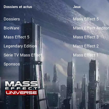
Dossiers et actus
Jeux
Dossiers
Mass Effect 5
BioWare
Mass Effect Andr
Mass Effect 5
Mass Effect 3
Legendary Edition
Mass Effect 2
Série TV Mass Effect
Mass Effect 1
Sponsos