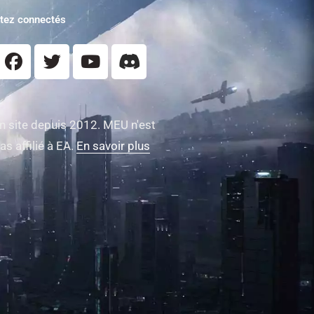
tez connectés
n site depuis 2012. MEU n'est
as affilié à EA.
En savoir plus