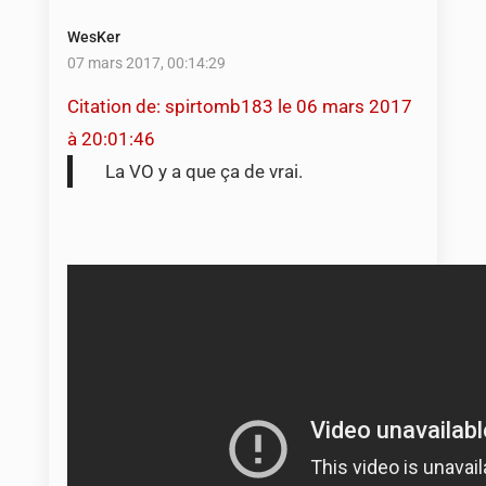
WesKer
07 mars 2017, 00:14:29
Citation de: spirtomb183 le 06 mars 2017
à 20:01:46
La VO y a que ça de vrai.