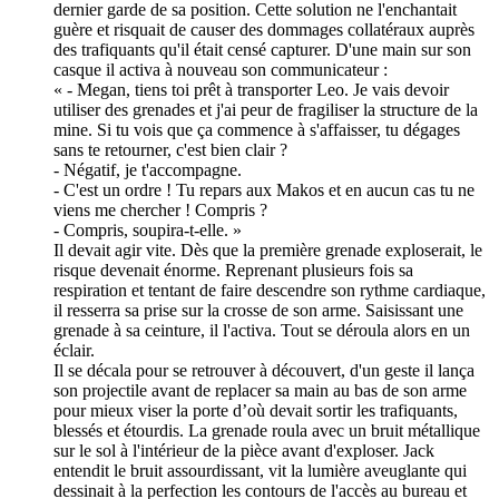
dernier garde de sa position. Cette solution ne l'enchantait
guère et risquait de causer des dommages collatéraux auprès
des trafiquants qu'il était censé capturer. D'une main sur son
casque il activa à nouveau son communicateur :
« - Megan, tiens toi prêt à transporter Leo. Je vais devoir
utiliser des grenades et j'ai peur de fragiliser la structure de la
mine. Si tu vois que ça commence à s'affaisser, tu dégages
sans te retourner, c'est bien clair ?
- Négatif, je t'accompagne.
- C'est un ordre ! Tu repars aux Makos et en aucun cas tu ne
viens me chercher ! Compris ?
- Compris, soupira-t-elle. »
Il devait agir vite. Dès que la première grenade exploserait, le
risque devenait énorme. Reprenant plusieurs fois sa
respiration et tentant de faire descendre son rythme cardiaque,
il resserra sa prise sur la crosse de son arme. Saisissant une
grenade à sa ceinture, il l'activa. Tout se déroula alors en un
éclair.
Il se décala pour se retrouver à découvert, d'un geste il lança
son projectile avant de replacer sa main au bas de son arme
pour mieux viser la porte d’où devait sortir les trafiquants,
blessés et étourdis. La grenade roula avec un bruit métallique
sur le sol à l'intérieur de la pièce avant d'exploser. Jack
entendit le bruit assourdissant, vit la lumière aveuglante qui
dessinait à la perfection les contours de l'accès au bureau et