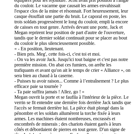
équipiers pour les rejoindre. Scott avait pris position à l'angle
du couloir. Le vacarme que causait les armes envahissait
l'espace clos de la mine et résonnait. Fort heureusement, leur
casque étouffait une partie du bruit. Le caporal en poste, les
trois soldats progressèrent le long du couloir, empli la encore
de caisses en tout genre. Arrivés devant une porte, Jack et
Megan reprirent leur position de part d'autre de l'ouverture,
tandis que le dernier soldat continuait pour se placer au bout
du couloir le plus silencieusement possible.
« - En position, lieutenant.
- Bien pris. Meg', cette fois-ci, c'est toi et moi.
- On va les avoir Jack. Jusqu'ici tout baigne et c'est pas notre
première mission. On abat ces fumiers, on arrête les
trafiquants et avant qu'on ait le temps de crier « Alliance », on
sera bien au chaud à la caserne.
- Puisses tu avoir raison... Comme à l’entraînement ? Le plus
efficace paie sa tournée ?
- Ta paie suffira jamais ! Allez, go ! »
Megan ouvrit la porte et se faufila à l'intérieur de la pièce. Le
verrin se fit entendre une dernière fois derrière Jack tandis que
l'accès se fermait derrière lui. La pièce était plongé dans la
pénombre et les soldats allumèrent la torche fixée à leurs
armes. Les machines étaient nombreuses, encrassés et
encombrés de minerais ; des chariots étaient garés à leurs
côtés et débordaient de pierres en tout genre. D'un signe de