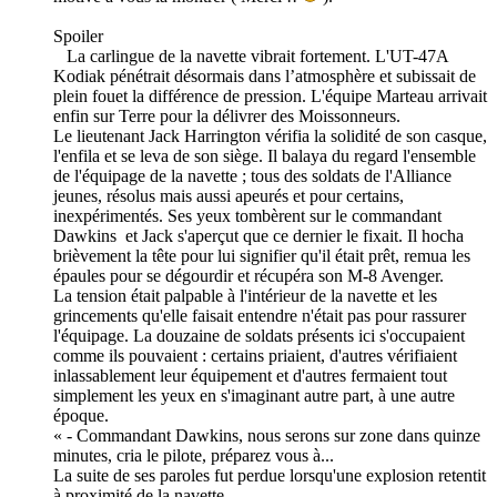
Spoiler
La carlingue de la navette vibrait fortement. L'UT-47A
Kodiak pénétrait désormais dans l’atmosphère et subissait de
plein fouet la différence de pression. L'équipe Marteau arrivait
enfin sur Terre pour la délivrer des Moissonneurs.
Le lieutenant Jack Harrington vérifia la solidité de son casque,
l'enfila et se leva de son siège. Il balaya du regard l'ensemble
de l'équipage de la navette ; tous des soldats de l'Alliance
jeunes, résolus mais aussi apeurés et pour certains,
inexpérimentés. Ses yeux tombèrent sur le commandant
Dawkins et Jack s'aperçut que ce dernier le fixait. Il hocha
brièvement la tête pour lui signifier qu'il était prêt, remua les
épaules pour se dégourdir et récupéra son M-8 Avenger.
La tension était palpable à l'intérieur de la navette et les
grincements qu'elle faisait entendre n'était pas pour rassurer
l'équipage. La douzaine de soldats présents ici s'occupaient
comme ils pouvaient : certains priaient, d'autres vérifiaient
inlassablement leur équipement et d'autres fermaient tout
simplement les yeux en s'imaginant autre part, à une autre
époque.
« - Commandant Dawkins, nous serons sur zone dans quinze
minutes, cria le pilote, préparez vous à...
La suite de ses paroles fut perdue lorsqu'une explosion retentit
à proximité de la navette.