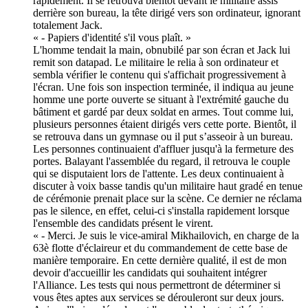
rapidement. Il se retrouva bientôt devant le militaire assis
derrière son bureau, la tête dirigé vers son ordinateur, ignorant
totalement Jack.
« - Papiers d'identité s'il vous plaît. »
L'homme tendait la main, obnubilé par son écran et Jack lui
remit son datapad. Le militaire le relia à son ordinateur et
sembla vérifier le contenu qui s'affichait progressivement à
l'écran. Une fois son inspection terminée, il indiqua au jeune
homme une porte ouverte se situant à l'extrémité gauche du
bâtiment et gardé par deux soldat en armes. Tout comme lui,
plusieurs personnes étaient dirigés vers cette porte. Bientôt, il
se retrouva dans un gymnase ou il put s’asseoir à un bureau.
Les personnes continuaient d'affluer jusqu'à la fermeture des
portes. Balayant l'assemblée du regard, il retrouva le couple
qui se disputaient lors de l'attente. Les deux continuaient à
discuter à voix basse tandis qu'un militaire haut gradé en tenue
de cérémonie prenait place sur la scène. Ce dernier ne réclama
pas le silence, en effet, celui-ci s'installa rapidement lorsque
l'ensemble des candidats présent le virent.
« - Merci. Je suis le vice-amiral Mikhailovich, en charge de la
63è flotte d'éclaireur et du commandement de cette base de
manière temporaire. En cette dernière qualité, il est de mon
devoir d'accueillir les candidats qui souhaitent intégrer
l'Alliance. Les tests qui nous permettront de déterminer si
vous êtes aptes aux services se dérouleront sur deux jours.