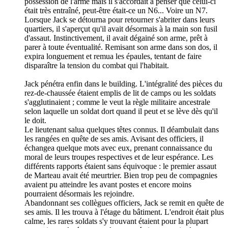
possession de l'arme mais il s'accordait à penser que celui-ci
était très entraîné, peut-être était-ce un N6... Voire un N7.
Lorsque Jack se détourna pour retourner s'abriter dans leurs
quartiers, il s'aperçut qu'il avait désormais à la main son fusil
d'assaut. Instinctivement, il avait dégainé son arme, prêt à
parer à toute éventualité. Remisant son arme dans son dos, il
expira longuement et remua les épaules, tentant de faire
disparaître la tension du combat qui l'habitait.
Jack pénétra enfin dans le building. L'intégralité des pièces du
rez-de-chaussée étaient emplis de lit de camps ou les soldats
s'agglutinaient ; comme le veut la règle militaire ancestrale
selon laquelle un soldat dort quand il peut et se lève dès qu'il
le doit.
Le lieutenant salua quelques têtes connus. Il déambulait dans
les rangées en quête de ses amis. Avisant des officiers, il
échangea quelque mots avec eux, prenant connaissance du
moral de leurs troupes respectives et de leur espérance. Les
différents rapports étaient sans équivoque : le premier assaut
de Marteau avait été meurtrier. Bien trop peu de compagnies
avaient pu atteindre les avant postes et encore moins
pourraient désormais les rejoindre.
Abandonnant ses collègues officiers, Jack se remit en quête de
ses amis. Il les trouva à l'étage du bâtiment. L'endroit était plus
calme, les rares soldats s'y trouvant étaient pour la plupart