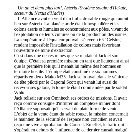
Un an et demi plus tard, Asteria (Système solaire d'Hekate,
secteur du Nexus d'Hadès)
L'Alliance avait eu vent d'un trafic de sable rouge qui aurait
lieu sur Asteria. La planète aride était inhospitalière et les
colons asaris et humains se concentraient aux pôles, vivant de
l'exploitation de leurs cultures ou de la production des usines.
La température à l'équateur pouvait s'élever à 65° Celsius,
rendant impossible l'installation de colons mais favorisant
l'ouverture de mine d'extraction.
C'est dans une de ces mines que se rendaient Jack et son
équipe. C'était sa première mission en tant que lieutenant ainsi
que la première fois qu'il menait lui même des hommes en
territoire hostile. L'équipe était constitué de six hommes
répartis en deux Mako M35. Jack se trouvait dans le véhicule
de tête piloté par le Caporal Scott qui venait lui aussi de
recevoir ses galons, la tourelle étant commandée par le soldat
White.
Jack relisait sur son Omnitech ses ordres de missions. Il avait
reçu comme consigne d'infiltrer un complexe minier dont
l'Alliance supposait qu'il servait de plate forme de vente.
L'objet de la vente étant du sable rouge, la mission concernait
le maintien de la sécurité de l'espace non-concilien et avait
reçu une vive approbation du Conseil. En effet, le trafic qui
s'opérait en dehors de l'influence de ce dernier causait malgré