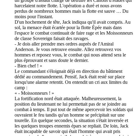
un groupe d'assaut chargé de détruire les Canons d'Hadès qui
harcelaient notre flotte. L'opération a duré et nous avons
perdus de nombreux hommes mais la flotte est sauve … Du
moins pour l'instant.
D'un hochement de tête, Jack indiqua qu'il avait compris. Au
sol, la menace était écartée pour la flotte Épée mais dans
l'espace le combat continuait de faire rage et les Moissonneurs
de classe Sovereign faisait des ravages.
- Je dois aller prendre mes ordres auprès de l'Amiral
Anderson. Je vous retrouve ensuite. Allez retrouvez vos
hommes et reposez vous, le combat qui nous attend sera le
plus éprouvant et sans doute le dernier.
- Bien chef ! »
Le commandant s'éloignait déjà en direction du bâtiment
dédié au commandement. Pensif, Jack était resté sur place
lorsqu'une alarme retentit. On entendit un cri aux limites du
camp :
« - Moissonneurs ! »
La fortification nord était attaquée. Malheureusement, la
position du lieutenant ne lui permettait pas de se joindre au
combat à temps. Il put tout de même apercevoir les soldats qui
ouvraient le feu tandis qu'un homme se précipitait sur une
tourelle. En quelque secondes, la situation s'était inversée et
les quelques troupes ennemis épars se repliait. De loin, Jack
était incapable de savoir qui était l'homme qui avait pris