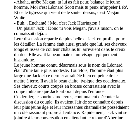
- Ahaha, arrête Megan, tu lui as fait peur, balança le jeune
homme. Moi c'est Léonard Scott mais tu peux m'appeler Léo'.
Et cette tigresse qui vient de te sauter dessus, c'est Megan
White.
- Euh... Enchanté ! Moi c'est Jack Harrington !
- Un plaisir Jack ! Donc tu vois Megan, j'avais raison, on le
connaissait déjà. »
Leur discussion repartie de plus belle et Jack en profita pour
les détailler. La femme était aussi grande que lui, ses cheveux
longs et lisses de couleur châtains lui arrivaient dans le creux
du dos. Elle avait la peau mate et un visage typiquement
hispanique.
Le jeune homme connu désormais sous le nom de Léonard
était d'une taille plus modeste. Toutefois, l'homme était plus
large que Jack et ce dernier aurait été bien en peine de le
mettre à terre. Il avait la peau claire, typique des occidentaux.
Ses cheveux courts coupés en brosse contrastaient avec la
coupe militaire que Jack arborait depuis l'enfance.
Ce dernier, le sourire aux lèvres, continuaient d'écouter la
discussion du couple. Ils avaient l'air de se connaître depuis
leur plus jeune âge et leur incessantes chamaillerie possédaient
un côté rassurant propre à l'enfance. Rapidement, Jack vint se
joindre à leur conversation en attendant le retour d'Aberline.