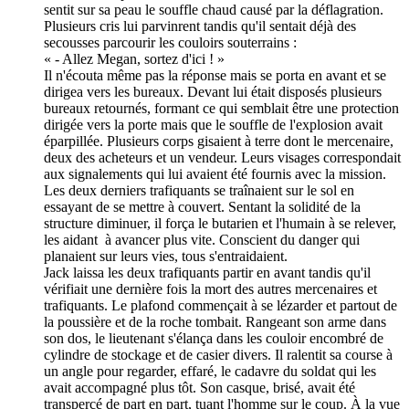
sentit sur sa peau le souffle chaud causé par la déflagration.
Plusieurs cris lui parvinrent tandis qu'il sentait déjà des
secousses parcourir les couloirs souterrains :
« - Allez Megan, sortez d'ici ! »
Il n'écouta même pas la réponse mais se porta en avant et se
dirigea vers les bureaux. Devant lui était disposés plusieurs
bureaux retournés, formant ce qui semblait être une protection
dirigée vers la porte mais que le souffle de l'explosion avait
éparpillée. Plusieurs corps gisaient à terre dont le mercenaire,
deux des acheteurs et un vendeur. Leurs visages correspondait
aux signalements qui lui avaient été fournis avec la mission.
Les deux derniers trafiquants se traînaient sur le sol en
essayant de se mettre à couvert. Sentant la solidité de la
structure diminuer, il força le butarien et l'humain à se relever,
les aidant à avancer plus vite. Conscient du danger qui
planaient sur leurs vies, tous s'entraidaient.
Jack laissa les deux trafiquants partir en avant tandis qu'il
vérifiait une dernière fois la mort des autres mercenaires et
trafiquants. Le plafond commençait à se lézarder et partout de
la poussière et de la roche tombait. Rangeant son arme dans
son dos, le lieutenant s'élança dans les couloir encombré de
cylindre de stockage et de casier divers. Il ralentit sa course à
un angle pour regarder, effaré, le cadavre du soldat qui les
avait accompagné plus tôt. Son casque, brisé, avait été
transpercé de part en part, tuant l'homme sur le coup. À la vue