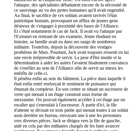
l'attaque, des spécialistes débattaient encore de la nécessité de
ce sauvetage au vu des pertes humaines qu'il avait engendré.
Au final, le sacrifice de ces soldats avaient ravivés l'élan
patriotique humain, provoquant un afflux de jeunes gens
désireux de s'engager à proximité des bases de l'Alliance.
Et c'était notamment le cas de Jack. Il avait vu l'attaque par
l'Extranet en rentrant de ses examens. Jeune étudiant en
histoire, sa famille avait eu dans ses rangs de nombreux
militaire. Toutefois, depuis la découverte des vestiges
prothéens de Mars. Pourtant, Jack avait toujours ressenti en lui
une envie irrépressible de servir. La peur d'être inutile et la
détermination à aider les autres l'avaient finalement convaincu
de s'enrôler au sein de l'Alliance afin de servir au mieux les
intérêts de celle-ci.
Il pénétra enfin au sein du bâtiment. La pièce dans laquelle il
était enfin entré renforçait le sentiment de puissance qui
émanait du complexe. En son centre se situait un ascenseur de
verre qui menait à un étage construit sous forme de
mezzanine. On pouvait également accéder à cet étage par un
escalier qui s'enroulait à l'ascenseur. À partir d'ici, la file
d'attente se divisait en trois partie qui menait toutes à un soldat
assis derrière un bureau, envoyant une à une les personnes
vers diverses pièces. Jack se dirigea vers la file de gauche,
aidé en cela par des militaires chargés de les faire avancer