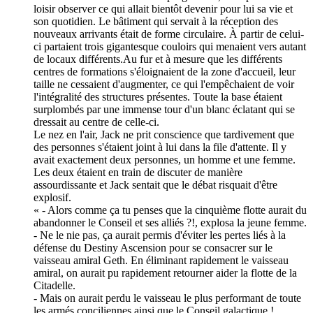
loisir observer ce qui allait bientôt devenir pour lui sa vie et
son quotidien. Le bâtiment qui servait à la réception des
nouveaux arrivants était de forme circulaire. À partir de celui-
ci partaient trois gigantesque couloirs qui menaient vers autant
de locaux différents.Au fur et à mesure que les différents
centres de formations s'éloignaient de la zone d'accueil, leur
taille ne cessaient d'augmenter, ce qui l'empêchaient de voir
l'intégralité des structures présentes. Toute la base étaient
surplombés par une immense tour d'un blanc éclatant qui se
dressait au centre de celle-ci.
Le nez en l'air, Jack ne prit conscience que tardivement que
des personnes s'étaient joint à lui dans la file d'attente. Il y
avait exactement deux personnes, un homme et une femme.
Les deux étaient en train de discuter de manière
assourdissante et Jack sentait que le débat risquait d'être
explosif.
« - Alors comme ça tu penses que la cinquième flotte aurait du
abandonner le Conseil et ses alliés ?!, explosa la jeune femme.
- Ne le nie pas, ça aurait permis d'éviter les pertes liés à la
défense du Destiny Ascension pour se consacrer sur le
vaisseau amiral Geth. En éliminant rapidement le vaisseau
amiral, on aurait pu rapidement retourner aider la flotte de la
Citadelle.
- Mais on aurait perdu le vaisseau le plus performant de toute
les armés conciliennes ainsi que le Conseil galactique !