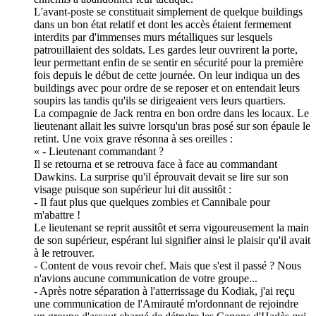
L'avant-poste se constituait simplement de quelque buildings
dans un bon état relatif et dont les accès étaient fermement
interdits par d'immenses murs métalliques sur lesquels
patrouillaient des soldats. Les gardes leur ouvrirent la porte,
leur permettant enfin de se sentir en sécurité pour la première
fois depuis le début de cette journée. On leur indiqua un des
buildings avec pour ordre de se reposer et on entendait leurs
soupirs las tandis qu'ils se dirigeaient vers leurs quartiers.
La compagnie de Jack rentra en bon ordre dans les locaux. Le
lieutenant allait les suivre lorsqu'un bras posé sur son épaule le
retint. Une voix grave résonna à ses oreilles :
« - Lieutenant commandant ?
Il se retourna et se retrouva face à face au commandant
Dawkins. La surprise qu'il éprouvait devait se lire sur son
visage puisque son supérieur lui dit aussitôt :
- Il faut plus que quelques zombies et Cannibale pour
m'abattre !
Le lieutenant se reprit aussitôt et serra vigoureusement la main
de son supérieur, espérant lui signifier ainsi le plaisir qu'il avait
à le retrouver.
- Content de vous revoir chef. Mais que s'est il passé ? Nous
n'avions aucune communication de votre groupe...
- Après notre séparation à l'atterrissage du Kodiak, j'ai reçu
une communication de l'Amirauté m'ordonnant de rejoindre