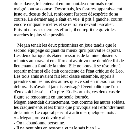
du cadavre, le lieutenant eut un haut-le-cœur mais reprit
malgré tout sa course. Désormais, les fissures apparaissaient
juste au dessus de lui, renforçant l'aspect désespérée de sa
course. Le dernier angle était en vue, il prit à gauche, courut
encore cinquante mètres et se retrouva devant l'escalier.
Puisant dans ses derniers efforts, il entreprit de gravir les
marches le plus vite possible.
Megan tenait les deux prisonniers en joue tandis que le
second équipage soignait du mieux qu'il pouvait le caporal.
Les deux trafiquants étaient ressortis de la mine plusieurs
minutes auparavant en affirmant avoir vu une dernière fois le
lieutenant au fond de la mine. Elle ne pouvait se résoudre à
repartir même si elle était consciente de l'état critique de Leo.
Les trois amis avaient fait leur classe ensemble, appris à
prendre soin les uns des autres que ce soit en mission ou en
dehors. Ils n'avaient jamais envisagé l'éventualité que l'un
d'eux soit blessé … Ou pire. Et désormais, ces deux cas de
figure se rencontrait en une seule journée.
Megan entendait distinctement, tout comme les autres soldats,
les craquements et les bruits que provoquaient l'effondrement
de la mine. Le caporal parvint à articuler quelques mots :
« - Megan, on va devoir y aller …
- On n'abandonne personne.
- Il ne peut plus en ressortir, et tu le sais bien ! »