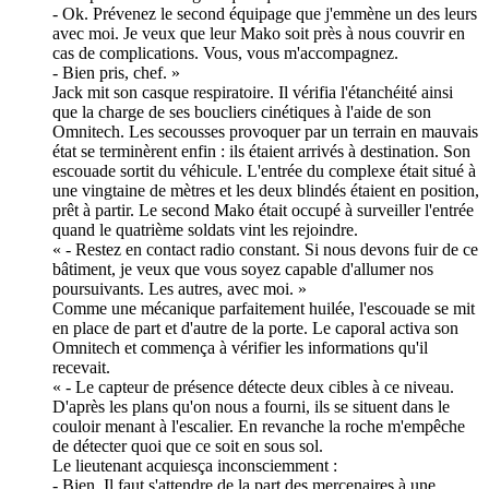
- Ok. Prévenez le second équipage que j'emmène un des leurs
avec moi. Je veux que leur Mako soit près à nous couvrir en
cas de complications. Vous, vous m'accompagnez.
- Bien pris, chef. »
Jack mit son casque respiratoire. Il vérifia l'étanchéité ainsi
que la charge de ses boucliers cinétiques à l'aide de son
Omnitech. Les secousses provoquer par un terrain en mauvais
état se terminèrent enfin : ils étaient arrivés à destination. Son
escouade sortit du véhicule. L'entrée du complexe était situé à
une vingtaine de mètres et les deux blindés étaient en position,
prêt à partir. Le second Mako était occupé à surveiller l'entrée
quand le quatrième soldats vint les rejoindre.
« - Restez en contact radio constant. Si nous devons fuir de ce
bâtiment, je veux que vous soyez capable d'allumer nos
poursuivants. Les autres, avec moi. »
Comme une mécanique parfaitement huilée, l'escouade se mit
en place de part et d'autre de la porte. Le caporal activa son
Omnitech et commença à vérifier les informations qu'il
recevait.
« - Le capteur de présence détecte deux cibles à ce niveau.
D'après les plans qu'on nous a fourni, ils se situent dans le
couloir menant à l'escalier. En revanche la roche m'empêche
de détecter quoi que ce soit en sous sol.
Le lieutenant acquiesça inconsciemment :
- Bien. Il faut s'attendre de la part des mercenaires à une