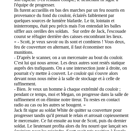
l'équipe de progresser.
Ils furent accueillis en bas des marches par un feu nourris en
provenance du fond du couloir, éclairés faiblement par
quelques sources de lumière blafarde. Le tir, lointain et
ininterrompu, était peu précis mais l'on entendait les balles
siffler aux oreilles des soldats. Sur ordre de Jack, l'escouade
courut se réfugier derrière des caisses encombrant les lieux.
« - Scott, je veux savoir ou ils sont et combiens ! Vous deux,
feu de couverture en alternant, il faut économiser nos
munitions.
- D'après le scanner, on a un mercenaire au bout du couloir.
C'est lui qui nous arrose. Les deux autres sont restés statique
auprès des trafiquants. On a une intersection juste à droite, on
pourrait s'y mettre à couvert. Le couloir qui s'ouvre alors
devant nous nous mène à la salle de stockage et à celle de
raffinement.
- Bien. Je veux un homme à chaque extrémité du couloir ;
pendant ce temps, moi et Megan, on progresse dans la salle de
raffinement et on élimine notre tireur. Tu restes en contact
radio au cas ou les autres se bougent. »
Jack fit signe au soldat White de quitter sa couverture pour
progresser tandis qu'il prenait le relais et arrosait copieusement
le mercenaire. Ce fut ensuite au tour de Scott, puis du dernier
soldat. Le lieutenant profita alors du feu nourri que lançait ses