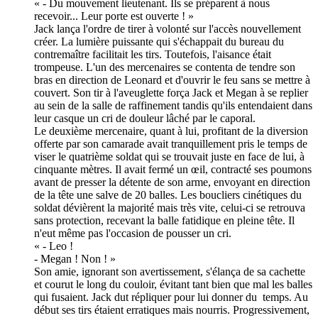
« - Du mouvement lieutenant. Ils se préparent à nous
recevoir... Leur porte est ouverte ! »
Jack lança l'ordre de tirer à volonté sur l'accès nouvellement
créer. La lumière puissante qui s'échappait du bureau du
contremaître facilitait les tirs. Toutefois, l'aisance était
trompeuse. L'un des mercenaires se contenta de tendre son
bras en direction de Leonard et d'ouvrir le feu sans se mettre à
couvert. Son tir à l'aveuglette força Jack et Megan à se replier
au sein de la salle de raffinement tandis qu'ils entendaient dans
leur casque un cri de douleur lâché par le caporal.
Le deuxième mercenaire, quant à lui, profitant de la diversion
offerte par son camarade avait tranquillement pris le temps de
viser le quatrième soldat qui se trouvait juste en face de lui, à
cinquante mètres. Il avait fermé un œil, contracté ses poumons
avant de presser la détente de son arme, envoyant en direction
de la tête une salve de 20 balles. Les boucliers cinétiques du
soldat dévièrent la majorité mais très vite, celui-ci se retrouva
sans protection, recevant la balle fatidique en pleine tête. Il
n'eut même pas l'occasion de pousser un cri.
« - Leo !
- Megan ! Non ! »
Son amie, ignorant son avertissement, s'élança de sa cachette
et courut le long du couloir, évitant tant bien que mal les balles
qui fusaient. Jack dut répliquer pour lui donner du temps. Au
début ses tirs étaient erratiques mais nourris. Progressivement,