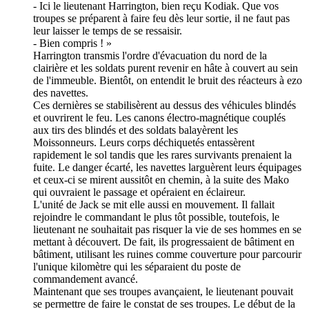
- Ici le lieutenant Harrington, bien reçu Kodiak. Que vos
troupes se préparent à faire feu dès leur sortie, il ne faut pas
leur laisser le temps de se ressaisir.
- Bien compris ! »
Harrington transmis l'ordre d'évacuation du nord de la
clairière et les soldats purent revenir en hâte à couvert au sein
de l'immeuble. Bientôt, on entendit le bruit des réacteurs à ezo
des navettes.
Ces dernières se stabilisèrent au dessus des véhicules blindés
et ouvrirent le feu. Les canons électro-magnétique couplés
aux tirs des blindés et des soldats balayèrent les
Moissonneurs. Leurs corps déchiquetés entassèrent
rapidement le sol tandis que les rares survivants prenaient la
fuite. Le danger écarté, les navettes larguèrent leurs équipages
et ceux-ci se mirent aussitôt en chemin, à la suite des Mako
qui ouvraient le passage et opéraient en éclaireur.
L'unité de Jack se mit elle aussi en mouvement. Il fallait
rejoindre le commandant le plus tôt possible, toutefois, le
lieutenant ne souhaitait pas risquer la vie de ses hommes en se
mettant à découvert. De fait, ils progressaient de bâtiment en
bâtiment, utilisant les ruines comme couverture pour parcourir
l'unique kilomètre qui les séparaient du poste de
commandement avancé.
Maintenant que ses troupes avançaient, le lieutenant pouvait
se permettre de faire le constat de ses troupes. Le début de la