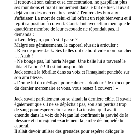
il retrouvait son calme et sa concentration, ne gaspillant plus
ses munitions et tirant uniquement dans le but de tuer. Il avait
déjà vu un des mercenaires posté à l'entrée des bureaux
s'affaisser. La mort de celui-ci lui offrait un répit bienvenu et il
reprit sa position à couvert. Constatant avec effarement que le
quatrième membre de leur escouade ne répondait pas, il
demanda :
« Leo, Megan, que s'est il passé ?
Malgré ses gémissements, le caporal réussit à articuler :
- Rien de grave Jack. Ses balles ont d'abord vidé mon bouclier
… Aaah !
- Ne bouge pas, lui hurla Megan. Une balle lui a traversé le
tibia et l'a brisé ! Il est intransportable.
Jack sentait la fébrilité dans sa voix et l'imaginait penchée sur
son ami blessé.
- Donne lui du médi-gel pour calmer la douleur ! Je m'occupe
du dernier mercenaire et vous, vous restez à couvert ! »
Jack savait parfaitement ou se situait la dernière cible. Il savait
également que s'il ne se dépêchait pas, son ami perdrait trop
de sang pour espérer être sauver. La tension qu'il avait
entendu dans la voix de Megan lui confirmait la gravité de la
blessure et il imaginait exactement la jambe déchiqueté du
caporal.
Il allait devoir utiliser des grenades pour espérer déloger le