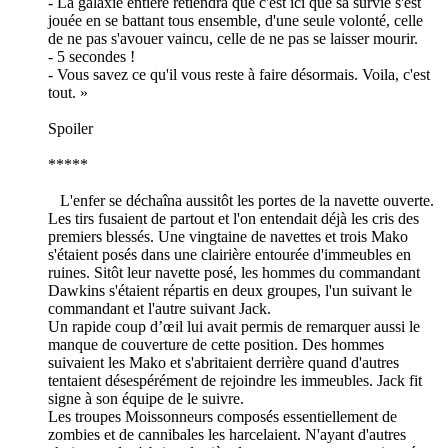
- La galaxie entière retiendra que c'est ici que sa survie s'est
jouée en se battant tous ensemble, d'une seule volonté, celle
de ne pas s'avouer vaincu, celle de ne pas se laisser mourir.
- 5 secondes !
- Vous savez ce qu'il vous reste à faire désormais. Voila, c'est
tout. »
Spoiler
*****
L'enfer se déchaîna aussitôt les portes de la navette ouverte.
Les tirs fusaient de partout et l'on entendait déjà les cris des
premiers blessés. Une vingtaine de navettes et trois Mako
s'étaient posés dans une clairière entourée d'immeubles en
ruines. Sitôt leur navette posé, les hommes du commandant
Dawkins s'étaient répartis en deux groupes, l'un suivant le
commandant et l'autre suivant Jack.
Un rapide coup d’œil lui avait permis de remarquer aussi le
manque de couverture de cette position. Des hommes
suivaient les Mako et s'abritaient derrière quand d'autres
tentaient désespérément de rejoindre les immeubles. Jack fit
signe à son équipe de le suivre.
Les troupes Moissonneurs composés essentiellement de
zombies et de cannibales les harcelaient. N'ayant d'autres