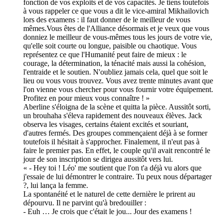
fonction de vos exploits et de vos capacités. Je tiens toutefois
à vous rappeler ce que vous a dit le vice-amiral Mikhailovich
lors des examens : il faut donner de le meilleur de vous
mêmes.Vous êtes de l'Alliance désormais et je veux que vous
donniez le meilleur de vous-mêmes tous les jours de votre vie,
qu'elle soit courte ou longue, paisible ou chaotique. Vous
représentez ce que l'Humanité peut faire de mieux : le
courage, la détermination, la ténacité mais aussi la cohésion,
l'entraide et le soutien. N'oubliez jamais cela, quel que soit le
lieu ou vous vous trouvez. Vous avez trente minutes avant que
l'on vienne vous chercher pour vous fournir votre équipement.
Profitez en pour mieux vous connaître ! »
Aberline s'éloigna de la scène et quitta la pièce. Aussitôt sorti,
un brouhaha s'éleva rapidement des nouveaux élèves. Jack
observa les visages, certains étaient excités et souriant,
d'autres fermés. Des groupes commençaient déjà à se former
toutefois il hésitait à s'approcher. Finalement, il n'eut pas à
faire le premier pas. En effet, le couple qu'il avait rencontré le
jour de son inscription se dirigea aussitôt vers lui.
« - Hey toi ! Léo' me soutient que l'on t'a déjà vu alors que
j'essaie de lui démontrer le contraire. Tu peux nous départager
?, lui lança la femme.
La spontanéité et le naturel de cette dernière le prirent au
dépourvu. Il ne parvint qu'à bredouiller :
- Euh … Je crois que c'était le jou... Jour des examens !