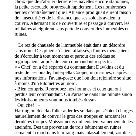
choix que de s'abriter derrière les navettes encore stationnés,
la petite escouade progressait rapidement. Les nombreuses
heures d’entraînement que l'Alliance prodiguait eurent raison
de l'insécurité et de la distance que ses soldats avaient à
couvrir. Alternant tirs de couverture et passage à couvert, les
militaires atteignirent sans perte le couvert des immeubles en
ruines.
Le rez de chaussée de l'immeuble était dans un désordre
sans nom. Des piliers s'étaient affaissés, d'autres menaçaient
de s'écrouler à tout moments et partout des soldats se
regroupaient auprès de leur commandant respectif.
« - Chef, on a été séparés du commandant Dawkins et du
reste de l'escouade, l'interpella Cooper, un marines, d'après
nos informations, l'avant-poste que l'on doit rejoindre se situe
à moins d'un kilomètres au nord.
- Bien compris. Regroupez nos hommes et ceux qui ont
perdus leur commandant. On s'arrache dans une minute sinon
les Moissonneurs vont nous tombés dessus.
- Oui chef ! »
Harrington décida d'aller aider les soldats qui s'étaient chargés
naturellement de couvrir le gros des troupes en arrosant les
dernières troupes Moissonneurs qui tentaient vainement de les
atteindre. Des tirs provenant de trois bâtiments en ruines
semaient la mort dans leur rang mais inlassablement, zombies,