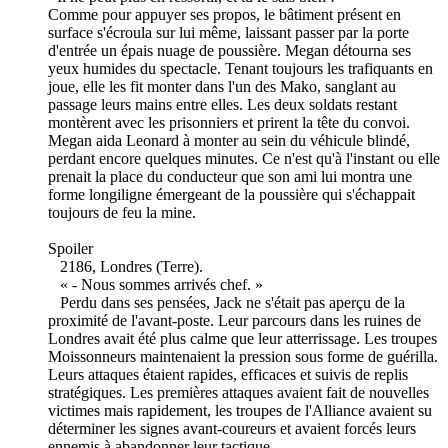
Comme pour appuyer ses propos, le bâtiment présent en
surface s'écroula sur lui même, laissant passer par la porte
d'entrée un épais nuage de poussière. Megan détourna ses
yeux humides du spectacle. Tenant toujours les trafiquants en
joue, elle les fit monter dans l'un des Mako, sanglant au
passage leurs mains entre elles. Les deux soldats restant
montèrent avec les prisonniers et prirent la tête du convoi.
Megan aida Leonard à monter au sein du véhicule blindé,
perdant encore quelques minutes. Ce n'est qu'à l'instant ou elle
prenait la place du conducteur que son ami lui montra une
forme longiligne émergeant de la poussière qui s'échappait
toujours de feu la mine.
Spoiler
2186, Londres (Terre).
« - Nous sommes arrivés chef. »
Perdu dans ses pensées, Jack ne s'était pas aperçu de la
proximité de l'avant-poste. Leur parcours dans les ruines de
Londres avait été plus calme que leur atterrissage. Les troupes
Moissonneurs maintenaient la pression sous forme de guérilla.
Leurs attaques étaient rapides, efficaces et suivis de replis
stratégiques. Les premières attaques avaient fait de nouvelles
victimes mais rapidement, les troupes de l'Alliance avaient su
déterminer les signes avant-coureurs et avaient forcés leurs
ennemis à abandonner leur tactique.