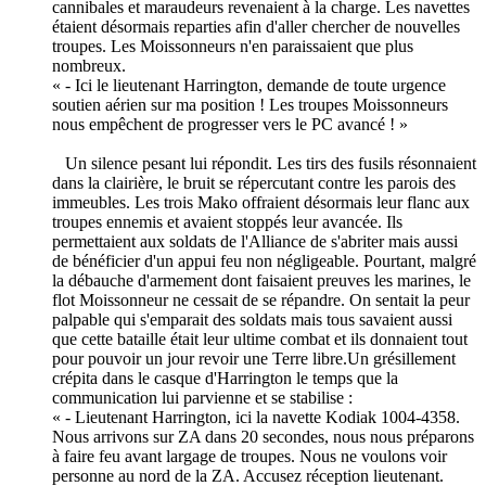
cannibales et maraudeurs revenaient à la charge. Les navettes
étaient désormais reparties afin d'aller chercher de nouvelles
troupes. Les Moissonneurs n'en paraissaient que plus
nombreux.
« - Ici le lieutenant Harrington, demande de toute urgence
soutien aérien sur ma position ! Les troupes Moissonneurs
nous empêchent de progresser vers le PC avancé ! »
Un silence pesant lui répondit. Les tirs des fusils résonnaient
dans la clairière, le bruit se répercutant contre les parois des
immeubles. Les trois Mako offraient désormais leur flanc aux
troupes ennemis et avaient stoppés leur avancée. Ils
permettaient aux soldats de l'Alliance de s'abriter mais aussi
de bénéficier d'un appui feu non négligeable. Pourtant, malgré
la débauche d'armement dont faisaient preuves les marines, le
flot Moissonneur ne cessait de se répandre. On sentait la peur
palpable qui s'emparait des soldats mais tous savaient aussi
que cette bataille était leur ultime combat et ils donnaient tout
pour pouvoir un jour revoir une Terre libre.Un grésillement
crépita dans le casque d'Harrington le temps que la
communication lui parvienne et se stabilise :
« - Lieutenant Harrington, ici la navette Kodiak 1004-4358.
Nous arrivons sur ZA dans 20 secondes, nous nous préparons
à faire feu avant largage de troupes. Nous ne voulons voir
personne au nord de la ZA. Accusez réception lieutenant.