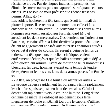
résistance ardue. Pas de risques inutiles ni précipités : on
élimine les mercenaires puis on capture les trafiquants et leurs
clients. Pas besoin de vous préciser que l'échec n'est pas
permis. Allez, go ! »
Les soldats hochèrent la tête tandis que Scott terminait de
pirater la porte. Il se redressa au moment ou celle-ci faisait
entendre le bruit d'un verrin. Le lieutenant et ses deux autres
hommes relevèrent aussitôt leur fusil standard M-8 et
arrosèrent les deux mercenaires. Ces derniers, un Turien et un
Butarien, certains d'être à l'abri derrière la porte métallique
étaient négligemment adossés aux murs des chambres situées
de part et d'autres du couloir. Ils eurent à peine le temps de
redresser la tête que leurs boucliers cinétiques étaient
entièrement déchargés et que les balles commençaient déjà à
déchiqueter leur armure. Avant de mourir de leurs nombreuses
blessures, les deux hommes avaient eu le temps de tendre
désespérément le bras vers leurs deux armes posées à même le
sol.
« - Allez, on progresse ! Le bruit a du alerter les autres. »
Le groupe traversa rapidement les bureaux, vérifia rapidement
les chambres puis se posta en haut de l'escalier. Celui-ci
descendait rapidement vers le cœur de la mine. Long d'une
centaine de mètre, il s'enfonçait rapidement sous terre.
L'épaisseur de roche empêchait toujours le caporal d'utiliser
son capteur. S'en rendant compte, le lieutenant fit signe à