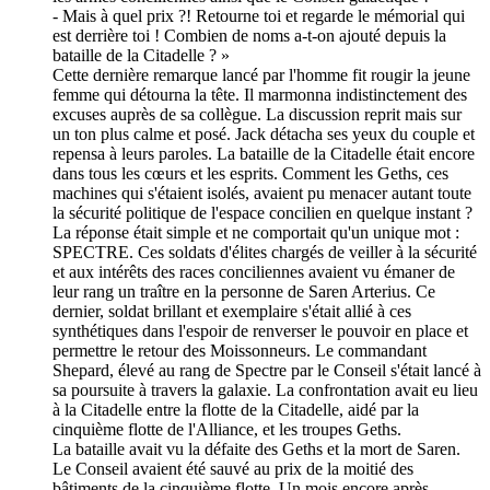
- Mais à quel prix ?! Retourne toi et regarde le mémorial qui
est derrière toi ! Combien de noms a-t-on ajouté depuis la
bataille de la Citadelle ? »
Cette dernière remarque lancé par l'homme fit rougir la jeune
femme qui détourna la tête. Il marmonna indistinctement des
excuses auprès de sa collègue. La discussion reprit mais sur
un ton plus calme et posé. Jack détacha ses yeux du couple et
repensa à leurs paroles. La bataille de la Citadelle était encore
dans tous les cœurs et les esprits. Comment les Geths, ces
machines qui s'étaient isolés, avaient pu menacer autant toute
la sécurité politique de l'espace concilien en quelque instant ?
La réponse était simple et ne comportait qu'un unique mot :
SPECTRE. Ces soldats d'élites chargés de veiller à la sécurité
et aux intérêts des races conciliennes avaient vu émaner de
leur rang un traître en la personne de Saren Arterius. Ce
dernier, soldat brillant et exemplaire s'était allié à ces
synthétiques dans l'espoir de renverser le pouvoir en place et
permettre le retour des Moissonneurs. Le commandant
Shepard, élevé au rang de Spectre par le Conseil s'était lancé à
sa poursuite à travers la galaxie. La confrontation avait eu lieu
à la Citadelle entre la flotte de la Citadelle, aidé par la
cinquième flotte de l'Alliance, et les troupes Geths.
La bataille avait vu la défaite des Geths et la mort de Saren.
Le Conseil avaient été sauvé au prix de la moitié des
bâtiments de la cinquième flotte. Un mois encore après