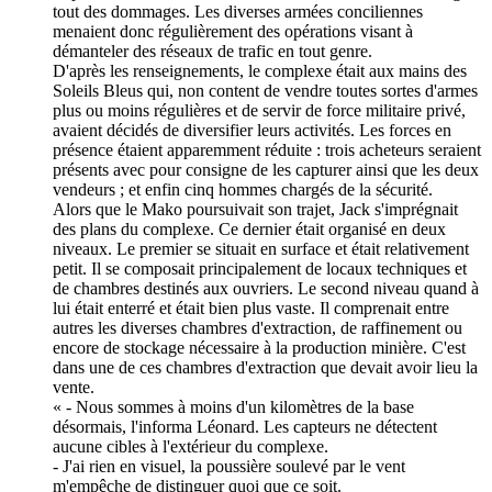
tout des dommages. Les diverses armées conciliennes
menaient donc régulièrement des opérations visant à
démanteler des réseaux de trafic en tout genre.
D'après les renseignements, le complexe était aux mains des
Soleils Bleus qui, non content de vendre toutes sortes d'armes
plus ou moins régulières et de servir de force militaire privé,
avaient décidés de diversifier leurs activités. Les forces en
présence étaient apparemment réduite : trois acheteurs seraient
présents avec pour consigne de les capturer ainsi que les deux
vendeurs ; et enfin cinq hommes chargés de la sécurité.
Alors que le Mako poursuivait son trajet, Jack s'imprégnait
des plans du complexe. Ce dernier était organisé en deux
niveaux. Le premier se situait en surface et était relativement
petit. Il se composait principalement de locaux techniques et
de chambres destinés aux ouvriers. Le second niveau quand à
lui était enterré et était bien plus vaste. Il comprenait entre
autres les diverses chambres d'extraction, de raffinement ou
encore de stockage nécessaire à la production minière. C'est
dans une de ces chambres d'extraction que devait avoir lieu la
vente.
« - Nous sommes à moins d'un kilomètres de la base
désormais, l'informa Léonard. Les capteurs ne détectent
aucune cibles à l'extérieur du complexe.
- J'ai rien en visuel, la poussière soulevé par le vent
m'empêche de distinguer quoi que ce soit.