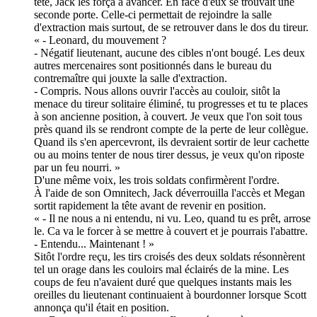
tête, Jack les força à avancer. En face d'eux se trouvait une
seconde porte. Celle-ci permettait de rejoindre la salle
d'extraction mais surtout, de se retrouver dans le dos du tireur.
« - Leonard, du mouvement ?
- Négatif lieutenant, aucune des cibles n'ont bougé. Les deux
autres mercenaires sont positionnés dans le bureau du
contremaître qui jouxte la salle d'extraction.
- Compris. Nous allons ouvrir l'accès au couloir, sitôt la
menace du tireur solitaire éliminé, tu progresses et tu te places
à son ancienne position, à couvert. Je veux que l'on soit tous
près quand ils se rendront compte de la perte de leur collègue.
Quand ils s'en apercevront, ils devraient sortir de leur cachette
ou au moins tenter de nous tirer dessus, je veux qu'on riposte
par un feu nourri. »
D'une même voix, les trois soldats confirmèrent l'ordre.
À l'aide de son Omnitech, Jack déverrouilla l'accès et Megan
sortit rapidement la tête avant de revenir en position.
« - Il ne nous a ni entendu, ni vu. Leo, quand tu es prêt, arrose
le. Ca va le forcer à se mettre à couvert et je pourrais l'abattre.
- Entendu... Maintenant ! »
Sitôt l'ordre reçu, les tirs croisés des deux soldats résonnèrent
tel un orage dans les couloirs mal éclairés de la mine. Les
coups de feu n'avaient duré que quelques instants mais les
oreilles du lieutenant continuaient à bourdonner lorsque Scott
annonça qu'il était en position.