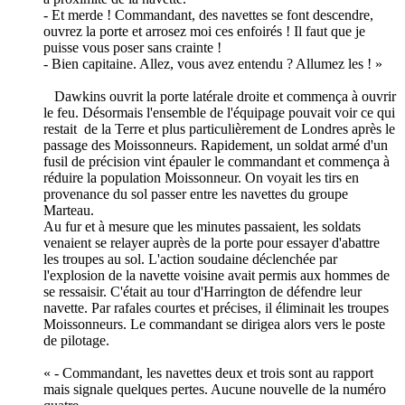
- Et merde ! Commandant, des navettes se font descendre,
ouvrez la porte et arrosez moi ces enfoirés ! Il faut que je
puisse vous poser sans crainte !
- Bien capitaine. Allez, vous avez entendu ? Allumez les ! »
Dawkins ouvrit la porte latérale droite et commença à ouvrir
le feu. Désormais l'ensemble de l'équipage pouvait voir ce qui
restait de la Terre et plus particulièrement de Londres après le
passage des Moissonneurs. Rapidement, un soldat armé d'un
fusil de précision vint épauler le commandant et commença à
réduire la population Moissonneur. On voyait les tirs en
provenance du sol passer entre les navettes du groupe
Marteau.
Au fur et à mesure que les minutes passaient, les soldats
venaient se relayer auprès de la porte pour essayer d'abattre
les troupes au sol. L'action soudaine déclenchée par
l'explosion de la navette voisine avait permis aux hommes de
se ressaisir. C'était au tour d'Harrington de défendre leur
navette. Par rafales courtes et précises, il éliminait les troupes
Moissonneurs. Le commandant se dirigea alors vers le poste
de pilotage.
« - Commandant, les navettes deux et trois sont au rapport
mais signale quelques pertes. Aucune nouvelle de la numéro