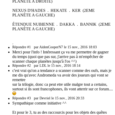
PLANÈTE A DROITE)
NEXUS D'HADES . HEKATE . KER (2EME
PLANÈTE A GAUCHE)
ÉTENDUE NUBIENNE . DAKKA . BANNIK (2EME
PLANÈTE A GAUCHE)
.
Répondre #1
par AidenCooperN7 le 15 nov., 2016 18:03
Merci pour l'info ! Intéressant ça va me permettre de gagner
du temps (quoi que pas sur, j'arrive pas à m'empêcher de
scanner chaque planètes jusqu'à l'os ^^)
Répondre #2
par LDL le 15 nov., 2016 18:14
c'est vrai qu'on a tendance a scanner comme des oufs, mais je
me dis qu'avec Andromeda va avoir des joueurs qui vont se
remettre
sur la trilogie, donc ca peut etre utile malgre tout a certains,
surtout si ils sont francophones, ils vont atterrir sur ce forum....
Répondre #3
par Devriel le 15 nov., 2016 20:33
Sympathique comme initiative ^^
Et pour le 3, tu as des raccourcis pour les objets des quêtes