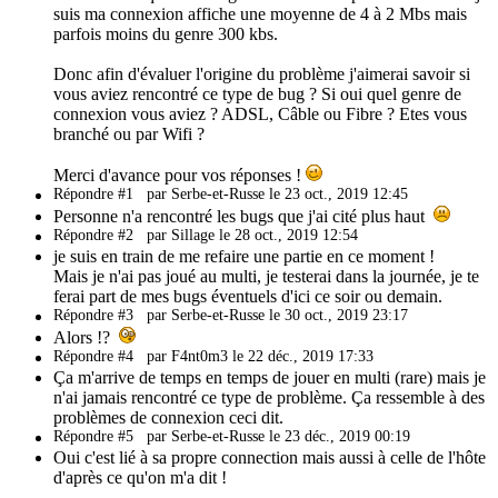
suis ma connexion affiche une moyenne de 4 à 2 Mbs mais
parfois moins du genre 300 kbs.
Donc afin d'évaluer l'origine du problème j'aimerai savoir si
vous aviez rencontré ce type de bug ? Si oui quel genre de
connexion vous aviez ? ADSL, Câble ou Fibre ? Etes vous
branché ou par Wifi ?
Merci d'avance pour vos réponses !
Répondre #1
par Serbe-et-Russe le 23 oct., 2019 12:45
Personne n'a rencontré les bugs que j'ai cité plus haut
Répondre #2
par Sillage le 28 oct., 2019 12:54
je suis en train de me refaire une partie en ce moment !
Mais je n'ai pas joué au multi, je testerai dans la journée, je te
ferai part de mes bugs éventuels d'ici ce soir ou demain.
Répondre #3
par Serbe-et-Russe le 30 oct., 2019 23:17
Alors !?
Répondre #4
par F4nt0m3 le 22 déc., 2019 17:33
Ça m'arrive de temps en temps de jouer en multi (rare) mais je
n'ai jamais rencontré ce type de problème. Ça ressemble à des
problèmes de connexion ceci dit.
Répondre #5
par Serbe-et-Russe le 23 déc., 2019 00:19
Oui c'est lié à sa propre connection mais aussi à celle de l'hôte
d'après ce qu'on m'a dit !