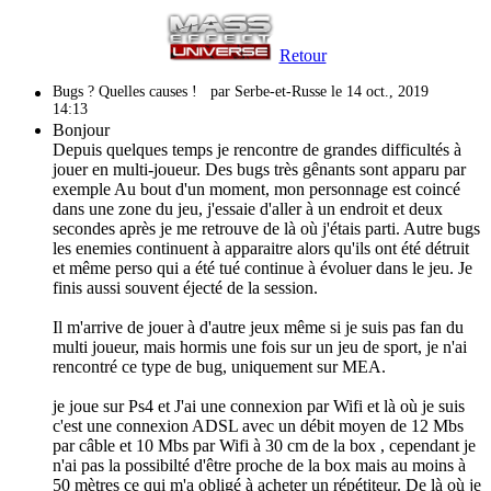
Retour
Bugs ? Quelles causes !
par Serbe-et-Russe le 14 oct., 2019
14:13
Bonjour
Depuis quelques temps je rencontre de grandes difficultés à
jouer en multi-joueur. Des bugs très gênants sont apparu par
exemple Au bout d'un moment, mon personnage est coincé
dans une zone du jeu, j'essaie d'aller à un endroit et deux
secondes après je me retrouve de là où j'étais parti. Autre bugs
les enemies continuent à apparaitre alors qu'ils ont été détruit
et même perso qui a été tué continue à évoluer dans le jeu. Je
finis aussi souvent éjecté de la session.
Il m'arrive de jouer à d'autre jeux même si je suis pas fan du
multi joueur, mais hormis une fois sur un jeu de sport, je n'ai
rencontré ce type de bug, uniquement sur MEA.
je joue sur Ps4 et J'ai une connexion par Wifi et là où je suis
c'est une connexion ADSL avec un débit moyen de 12 Mbs
par câble et 10 Mbs par Wifi à 30 cm de la box , cependant je
n'ai pas la possibilté d'être proche de la box mais au moins à
50 mètres ce qui m'a obligé à acheter un répétiteur. De là où je