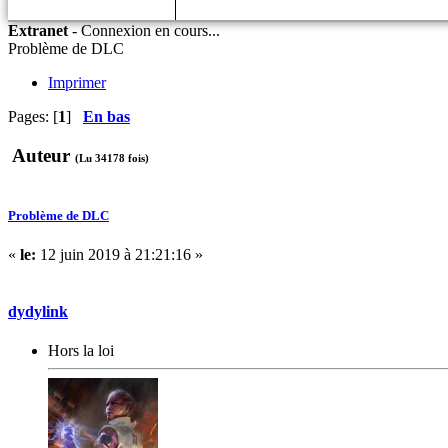
Extranet
-
Connexion en cours...
Problème de DLC
Imprimer
Pages: [
1
]
En bas
Auteur
(Lu 34178 fois)
Problème de DLC
«
le:
12 juin 2019 à 21:21:16 »
dydylink
Hors la loi