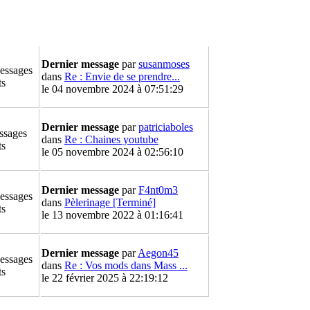
Dernier message
par
susanmoses
essages
dans
Re : Envie de se prendre...
ts
le 04 novembre 2024 à 07:51:29
Dernier message
par
patriciaboles
ssages
dans
Re : Chaines youtube
ts
le 05 novembre 2024 à 02:56:10
Dernier message
par
F4nt0m3
essages
dans
Pèlerinage [Terminé]
ts
le 13 novembre 2022 à 01:16:41
Dernier message
par
Aegon45
essages
dans
Re : Vos mods dans Mass ...
ts
le 22 février 2025 à 22:19:12