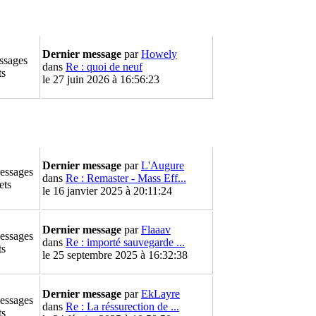
Dernier message
par
Howely
ssages
dans
Re : quoi de neuf
ts
le 27 juin 2026 à 16:56:23
Dernier message
par
L'Augure
essages
dans
Re : Remaster - Mass Eff...
ets
le 16 janvier 2025 à 20:11:24
Dernier message
par
Flaaav
essages
dans
Re : importé sauvegarde ...
ts
le 25 septembre 2025 à 16:32:38
Dernier message
par
EkLayre
essages
dans
Re : La réssurection de ...
ts