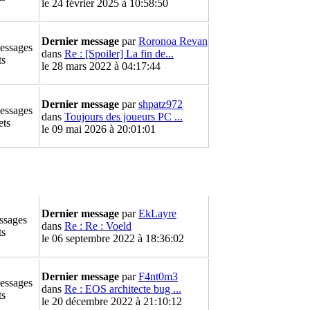
le 24 février 2025 à 10:58:50
Dernier message
par
Roronoa Revan
essages
dans
Re : [Spoiler] La fin de...
ts
le 28 mars 2022 à 04:17:44
Dernier message
par
shpatz972
essages
dans
Toujours des joueurs PC ...
ets
le 09 mai 2026 à 20:01:01
Dernier message
par
EkLayre
ssages
dans
Re : Re : Voeld
ts
le 06 septembre 2022 à 18:36:02
Dernier message
par
F4nt0m3
essages
dans
Re : EOS architecte bug ...
ts
le 20 décembre 2022 à 21:10:12