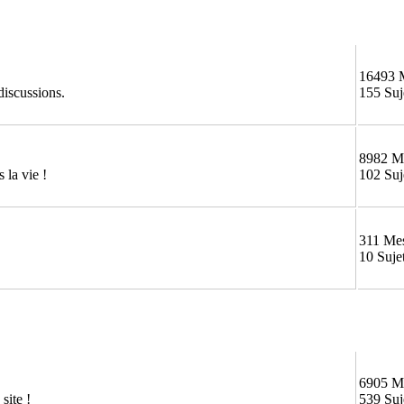
16493 
discussions.
155 Suj
8982 M
 la vie !
102 Suj
311 Me
10 Suje
6905 M
site !
539 Suj