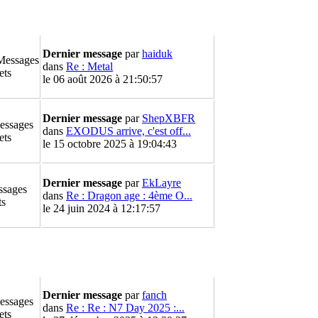
Dernier message
par
haiduk
Messages
dans
Re : Metal
ets
le 06 août 2026 à 21:50:57
Dernier message
par
ShepXBFR
essages
dans
EXODUS arrive, c'est off...
ets
le 15 octobre 2025 à 19:04:43
Dernier message
par
EkLayre
ssages
dans
Re : Dragon age : 4ème O...
ts
le 24 juin 2024 à 12:17:57
Dernier message
par
fanch
essages
dans
Re : Re : N7 Day 2025 :...
ets