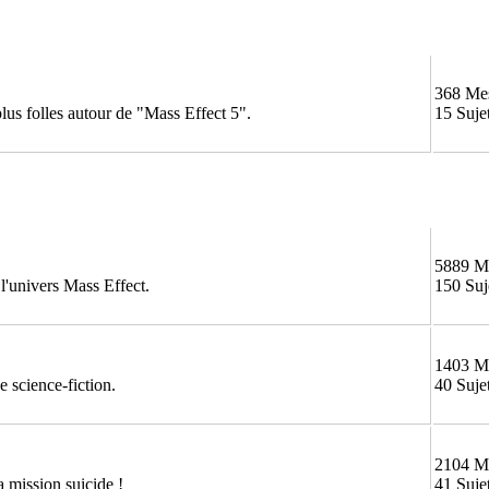
368 Me
 plus folles autour de "Mass Effect 5".
15 Suje
5889 M
 l'univers Mass Effect.
150 Suj
1403 M
 science-fiction.
40 Suje
2104 M
 mission suicide !
41 Suje