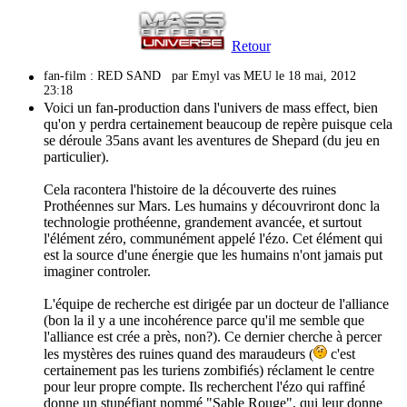
Retour
fan-film : RED SAND
par Emyl vas MEU le 18 mai, 2012
23:18
Voici un fan-production dans l'univers de mass effect, bien
qu'on y perdra certainement beaucoup de repère puisque cela
se déroule 35ans avant les aventures de Shepard (du jeu en
particulier).
Cela racontera l'histoire de la découverte des ruines
Prothéennes sur Mars. Les humains y découvriront donc la
technologie prothéenne, grandement avancée, et surtout
l'élément zéro, communément appelé l'ézo. Cet élément qui
est la source d'une énergie que les humains n'ont jamais put
imaginer controler.
L'équipe de recherche est dirigée par un docteur de l'alliance
(bon la il y a une incohérence parce qu'il me semble que
l'alliance est crée a près, non?). Ce dernier cherche à percer
les mystères des ruines quand des maraudeurs (
c'est
certainement pas les turiens zombifiés) réclament le centre
pour leur propre compte. Ils recherchent l'ézo qui raffiné
donne un stupéfiant nommé "Sable Rouge", qui leur donne