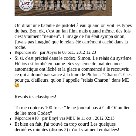
On dirait une bataille de pistolet à eau quand on voit les types
du bas. Bon ok, c'est un fan film, mais quand même, des fois
c'est vraiment "neuneu". L'image de fin était sympa sinon,
j'avais pas imaginé que le relais été carrément caché dans la
roche.
Répondre #9
par Abyss le 08 oct., 2012 12:23
Si si, c'est précisé dans le codex, Simon. Le relais du système
Hélios est tombé en panne. Ses système de maintenance
automatique ont lâché et la glace a commencé à le recouvrir,
ce qui a donné naissance à la lune de Pluton : "Charon". C'est
pour ça, d'ailleurs, qu'on l' appelle "relais Charon" dans ME
Revois tes classiques!
Tu me copieras 100 fois : "Je ne jouerai pas à Call Of au lieu
de lire mon Codex"
Répondre #10
par Emyl vas MEU le 11 oct., 2012 02:13
Et bien en fait, j'ai trouvé ca trop court! Les quelques
dernières minutes (disons 2) m'ont vraiment emballées!