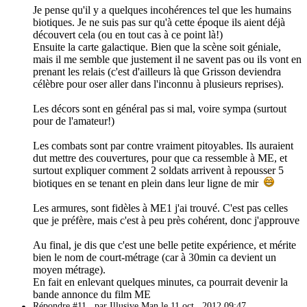
Je pense qu'il y a quelques incohérences tel que les humains
biotiques. Je ne suis pas sur qu'à cette époque ils aient déjà
découvert cela (ou en tout cas à ce point là!)
Ensuite la carte galactique. Bien que la scène soit géniale,
mais il me semble que justement il ne savent pas ou ils vont en
prenant les relais (c'est d'ailleurs là que Grisson deviendra
célèbre pour oser aller dans l'inconnu à plusieurs reprises).
Les décors sont en général pas si mal, voire sympa (surtout
pour de l'amateur!)
Les combats sont par contre vraiment pitoyables. Ils auraient
dut mettre des couvertures, pour que ca ressemble à ME, et
surtout expliquer comment 2 soldats arrivent à repousser 5
biotiques en se tenant en plein dans leur ligne de mir
Les armures, sont fidèles à ME1 j'ai trouvé. C'est pas celles
que je préfère, mais c'est à peu près cohérent, donc j'approuve
Au final, je dis que c'est une belle petite expérience, et mérite
bien le nom de court-métrage (car à 30min ca devient un
moyen métrage).
En fait en enlevant quelques minutes, ca pourrait devenir la
bande annonce du film ME
Répondre #11
par Illusive Man le 11 oct., 2012 09:47