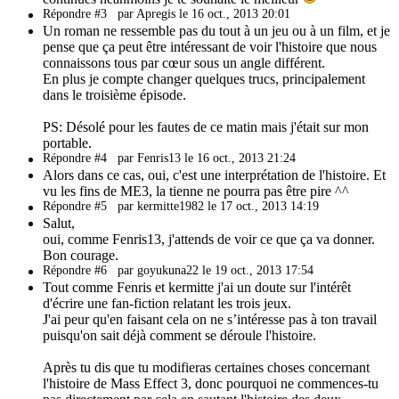
Répondre #3
par Apregis le 16 oct., 2013 20:01
Un roman ne ressemble pas du tout à un jeu ou à un film, et je
pense que ça peut être intéressant de voir l'histoire que nous
connaissons tous par cœur sous un angle différent.
En plus je compte changer quelques trucs, principalement
dans le troisième épisode.
PS: Désolé pour les fautes de ce matin mais j'était sur mon
portable.
Répondre #4
par Fenris13 le 16 oct., 2013 21:24
Alors dans ce cas, oui, c'est une interprétation de l'histoire. Et
vu les fins de ME3, la tienne ne pourra pas être pire ^^
Répondre #5
par kermitte1982 le 17 oct., 2013 14:19
Salut,
oui, comme Fenris13, j'attends de voir ce que ça va donner.
Bon courage.
Répondre #6
par goyukuna22 le 19 oct., 2013 17:54
Tout comme Fenris et kermitte j'ai un doute sur l'intérêt
d'écrire une fan-fiction relatant les trois jeux.
J'ai peur qu'en faisant cela on ne s’intéresse pas à ton travail
puisqu'on sait déjà comment se déroule l'histoire.
Après tu dis que tu modifieras certaines choses concernant
l'histoire de Mass Effect 3, donc pourquoi ne commences-tu