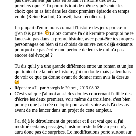
pas directement par cela en sautant l'histoire des deux
premiers opus ? Tu pourrais tout de même y présenter les
choix que tu as fait dans les deux premiers épisode en temps
voulu (Reine Rachni, Conseil, base récolteur...).
La plupart d'entre nous connait l'histoire des jeux par cœur
(j'en fais partie
) alors comme l'a dit kermitte pourquoi ne te
lances-tu pas dans ta propre histoire, avec peut-être tes propres
personnages ou bien si tu choisis de suivre ceux déjà existants
pourquoi ne pas écrire une période de leur vie qui n'a pas
encore été évoqué ?
Tu dis qu'il y a une grande différence entre un roman et un jeu
qui traitent de la même histoire, j'ai un doute mais j'attendrais
de voir ce que ça donne avant de donner mon avis là dessus
Répondre #7
par Apregis le 20 oct., 2013 08:02
C'est vrai que j'ai moi aussi des doutes concernant l'utilité des
d'écrire les deux premiers, voir même du troisième, c'est bien
pour ça que j'ai créé ce topic pour avoir votre avis l'à dessus
avant de me lancer dans un projet de cette ampleur.
J'ai déjà le déroulement du premier et il est vrai que si j'ai
modifié certains passages, l'histoire reste fidèle au jeu il n'y
aura donc pas de surprises. Le modifications porte surtout sur