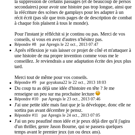
la suppression de certains passages (et de beaucoup de persos
secondaires) pour avoir une histoire pas trop longue, ainsi que
la réécriture des scènes de gamplays pour les adapter à un
récit écrit (pas sûr que trois pages de de description de combat
à chaque fois plaisent à tous le monde).
Pour l'instant je réfléchit si je continu ou pas. Merci de vos
conseils, si vous en avez d'autres n'hésitez pas.
Répondre #8
par Apregis le 22 oct., 2013 07:47
Après réflexion je vais laisser ce projet de côté et m'attaquer à
une histoire de ma propre invention comme vous me le
conseillez. Je reviendrais a une adaptation écrite des jeux plus
tard.
Merci tout de même pour vos conseils.
Répondre #9
par goyukuna22 le 22 oct., 2013 18:03
Du coup tu as déjà une idée d'histoire en tête ? Je me
renseigne un peu sur ma prochaine lecture
Répondre #10
par Apregis le 23 oct., 2013 07:46
J'ai une petite idée mais faut que je la développe, donc elle ne
sortira pas avant décembre je pensz.
Répondre #11
par Apregis le 24 oct., 2013 07:05
J'ai un peu peaufiné mon idée et je peux déjà dire qu'il j'agira
d'un thriller, genre Jason Bourne, qui se passera quelques
temps avant le premier jeux (un ou deux ans).