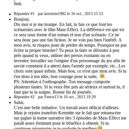
finit.
Répondre #1
par kermitte1982 le 16 oct., 2013 15:53
Bonjour,
Dis moi si je me trompe. En fait, tu fais ce que font les
scénaristes avec le film Mass Effect. La différence est que toi
ce sera sous forme d'un roman et non d'un scénario. Ce ne
sera donc pas une fan fiction. Je ne vois pas bien l'intérêt. A
mon avis, tu risques juste de perdre du temps. Pourquoi ne pas
écrire ta propre histoire? Tu peux la faire se dérouler à peu
près quand tu veux, utiliser des persos existants ou en
inventer, travailler sur l'origine d'un personnage du jeu afin de
savoir comment il a atterri dans l'armée par exemple, etc...Les
choix sont quasi infinis. Mais bon, ce n'est que mon avis. Si tu
t'en tiens à ton idée, bon courage pour la suite,
.
PS: Attention à l'orthographe. Ton message comporte
plusieurs fautes. Si tu veux être pris au sérieux et surtout lu, il
faut que tu la soigne. Bonne fin de journée.
Répondre #2
par Fenris13 le 16 oct., 2013 19:29
Salut,
C'est une belle initiative. Un travail assez délicat d'ailleurs.
Mais je rejoins toutefois Kermitte sur le fait que retranscrire
sur papier la trame narrative des 3 épisodes de Mass Effect me
paraît assez éreintant pour le bénéfice à obtenir. Si tu
continues néanmoins je te souhaite le meilleur