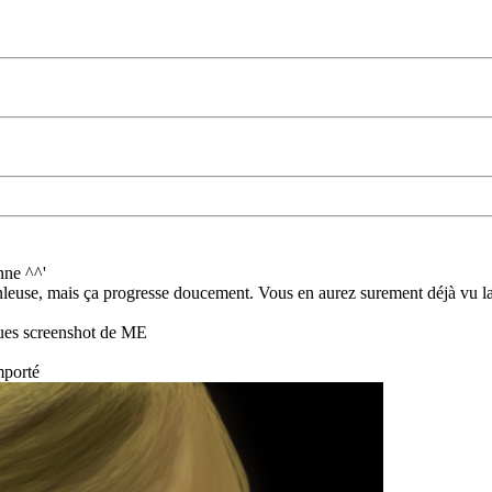
nne ^^'
ranleuse, mais ça progresse doucement. Vous en aurez surement déjà vu la 
lques screenshot de ME
emporté