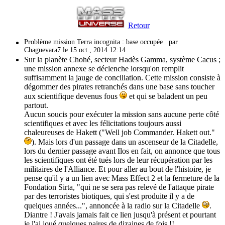
Retour
Problème mission Terra incognita : base occupée
par
Chaguevara7 le 15 oct., 2014 12:14
Sur la planète Chohé, secteur Hadès Gamma, système Cacus ;
une mission annexe se déclenche lorsqu'on remplit
suffisamment la jauge de conciliation. Cette mission consiste à
dégommer des pirates retranchés dans une base sans toucher
aux scientifique devenus fous
et qui se baladent un peu
partout.
Aucun soucis pour exécuter la mission sans aucune perte côté
scientifiques et avec les félicitations toujours aussi
chaleureuses de Hakett ("Well job Commander. Hakett out."
). Mais lors d'un passage dans un ascenseur de la Citadelle,
lors du dernier passage avant Ilos en fait, on annonce que tous
les scientifiques ont été tués lors de leur récupération par les
militaires de l'Alliance. Et pour aller au bout de l'histoire, je
pense qu'il y a un lien avec Mass Effect 2 et la fermeture de la
Fondation Sirta, "qui ne se sera pas relevé de l'attaque pirate
par des terroristes biotiques, qui s'est produite il y a de
quelques années...", annoncée à la radio sur la Citadelle
.
Diantre ! J'avais jamais fait ce lien jusqu'à présent et pourtant
je l'ai joué quelques paires de dizaines de fois !!