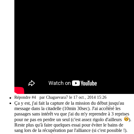
Répondre #4
par Chaguevara7 le 17 oct., 2014 15:26
Ça y est, j'ai fait la capture de la mission du début jusqu'au
message dans la citadelle (10min 30sec). J'ai accéléré les
passages sans intérêt vu que j'ai du m'y reprendre à 3 reprises
pour ne pas en perdre un seul (c'est assez rigolo d'ailleurs
).
Reste plus qu'à faire quelques essai pour éviter le bains de
sang lors de la récupération par l'alliance (si c'est possible !).