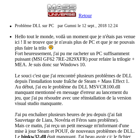
Retour
Problème DLL sur PC
par Gumni le 12 sept., 2018 12:24
Hello tout le monde, voilà un moment que je n'étais pas venue
ici ! Il se trouve que je n'avais plus de PC et que je ne pouvais
plus faire la trilo
Fort heureusement, j'ai pu me racheter un PC suffisamment
puissant (MSI GF62 7RE-2829XFR) pour refaire la trilogie +
MEA. Je suis donc sur Windows 10.
Le souci c'est que j'ai rencontré plusieurs problèmes de DLL
depuis l'installation toute fraîche de Steam + Mass Effect 1.
Au début, j'ai eu le problème du DLL MSVCR100.dll
manquant mentionné en message d'erreur au lancement du
jeu, que j'ai pu résoudre avec une réinstallation de la version
visual studio manquante.
J'ai pu enchaîner plusieurs heures de jeu depuis (j'ai fait
Sauvetage de Liara, Novéria et Féros sans problème).
Mais ce matin, j'ai reçu un petit message m'informant d'une
mise à jour Steam et POUF, de nouveaux problèmes de DLL.
Le
binkw32.dll
était manquant. J'ai beau avoir c/c le fichier