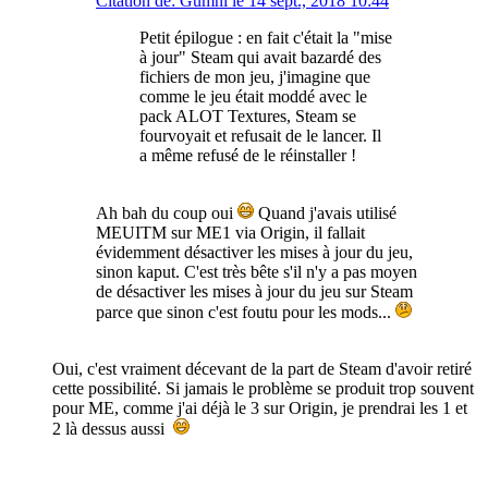
Citation de: Gumni le 14 sept., 2018 10:44
Petit épilogue : en fait c'était la "mise
à jour" Steam qui avait bazardé des
fichiers de mon jeu, j'imagine que
comme le jeu était moddé avec le
pack ALOT Textures, Steam se
fourvoyait et refusait de le lancer. Il
a même refusé de le réinstaller !
Ah bah du coup oui
Quand j'avais utilisé
MEUITM sur ME1 via Origin, il fallait
évidemment désactiver les mises à jour du jeu,
sinon kaput. C'est très bête s'il n'y a pas moyen
de désactiver les mises à jour du jeu sur Steam
parce que sinon c'est foutu pour les mods...
Oui, c'est vraiment décevant de la part de Steam d'avoir retiré
cette possibilité. Si jamais le problème se produit trop souvent
pour ME, comme j'ai déjà le 3 sur Origin, je prendrai les 1 et
2 là dessus aussi