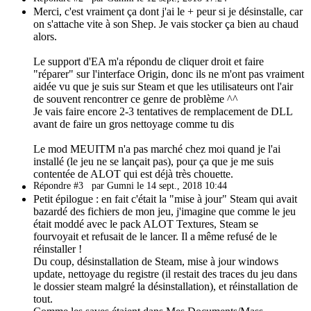
Merci, c'est vraiment ça dont j'ai le + peur si je désinstalle, car
on s'attache vite à son Shep. Je vais stocker ça bien au chaud
alors.
Le support d'EA m'a répondu de cliquer droit et faire
"réparer" sur l'interface Origin, donc ils ne m'ont pas vraiment
aidée vu que je suis sur Steam et que les utilisateurs ont l'air
de souvent rencontrer ce genre de problème ^^
Je vais faire encore 2-3 tentatives de remplacement de DLL
avant de faire un gros nettoyage comme tu dis
Le mod MEUITM n'a pas marché chez moi quand je l'ai
installé (le jeu ne se lançait pas), pour ça que je me suis
contentée de ALOT qui est déjà très chouette.
Répondre #3
par Gumni le 14 sept., 2018 10:44
Petit épilogue : en fait c'était la "mise à jour" Steam qui avait
bazardé des fichiers de mon jeu, j'imagine que comme le jeu
était moddé avec le pack ALOT Textures, Steam se
fourvoyait et refusait de le lancer. Il a même refusé de le
réinstaller !
Du coup, désinstallation de Steam, mise à jour windows
update, nettoyage du registre (il restait des traces du jeu dans
le dossier steam malgré la désinstallation), et réinstallation de
tout.