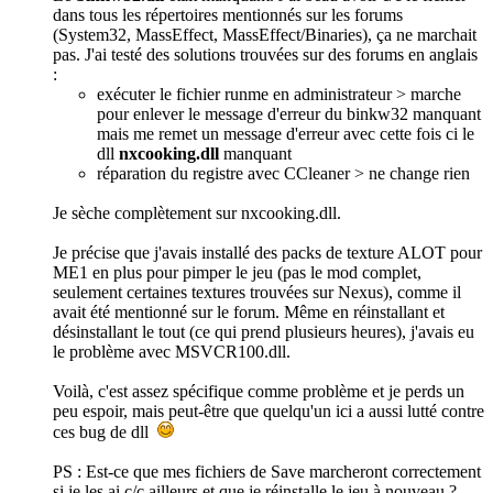
dans tous les répertoires mentionnés sur les forums
(System32, MassEffect, MassEffect/Binaries), ça ne marchait
pas. J'ai testé des solutions trouvées sur des forums en anglais
:
exécuter le fichier runme en administrateur > marche
pour enlever le message d'erreur du binkw32 manquant
mais me remet un message d'erreur avec cette fois ci le
dll
nxcooking.dll
manquant
réparation du registre avec CCleaner > ne change rien
Je sèche complètement sur nxcooking.dll.
Je précise que j'avais installé des packs de texture ALOT pour
ME1 en plus pour pimper le jeu (pas le mod complet,
seulement certaines textures trouvées sur Nexus), comme il
avait été mentionné sur le forum. Même en réinstallant et
désinstallant le tout (ce qui prend plusieurs heures), j'avais eu
le problème avec MSVCR100.dll.
Voilà, c'est assez spécifique comme problème et je perds un
peu espoir, mais peut-être que quelqu'un ici a aussi lutté contre
ces bug de dll
PS : Est-ce que mes fichiers de Save marcheront correctement
si je les ai c/c ailleurs et que je réinstalle le jeu à nouveau ?