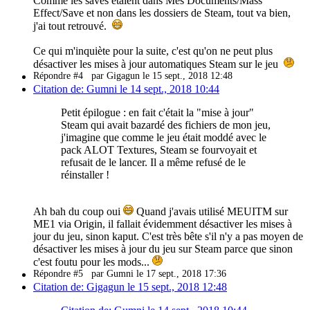
Comme les saves étaient dans Mes Documents/Mass
Effect/Save et non dans les dossiers de Steam, tout va bien,
j'ai tout retrouvé.
Ce qui m'inquiète pour la suite, c'est qu'on ne peut plus
désactiver les mises à jour automatiques Steam sur le jeu
Répondre #4
par Gigagun le 15 sept., 2018 12:48
Citation de: Gumni le 14 sept., 2018 10:44
Petit épilogue : en fait c'était la "mise à jour"
Steam qui avait bazardé des fichiers de mon jeu,
j'imagine que comme le jeu était moddé avec le
pack ALOT Textures, Steam se fourvoyait et
refusait de le lancer. Il a même refusé de le
réinstaller !
Ah bah du coup oui
Quand j'avais utilisé MEUITM sur
ME1 via Origin, il fallait évidemment désactiver les mises à
jour du jeu, sinon kaput. C'est très bête s'il n'y a pas moyen de
désactiver les mises à jour du jeu sur Steam parce que sinon
c'est foutu pour les mods...
Répondre #5
par Gumni le 17 sept., 2018 17:36
Citation de: Gigagun le 15 sept., 2018 12:48