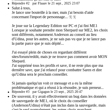
Répondre #2
par Flaaav le 21 sept., 2025 23:07
Salut à tous,
Je lance une bouteille à la mer, mais j'ai besoin d'aide
concernant l'import de personnage... :'( :'(
Je joue sur la Legendary Edition sur PC et j'ai fini ME1
Lorsque je souhaite prendre mon Sherpard sur ME2, les choix
sont différents, notamment Anderson au conseil au lieu
d'Udina, pour les autres, je ne sais pas vu que je ne lance pas
la partie parce que je suis dépité...
J'ai essayé plein de choses en regardant différent
sites/forum/reddit, mais je ne trouve pas comment avoir MON
Shepard.
J'ai supprimé tous les profils et save, il ne reste plus que ma
dernière save, que j'ai relancé pour combattre Saren et dire
qu'Udina sera le prochain conseiller.
Si jamais quelqu'un voit ce message et a eu la même
problématique et qui a réussi à la résoudre, je suis preneur...
Répondre #3
par Gigagun le 23 sept., 2025 20:47
De souvenir, il y avait effectivement un bug dans les données
de sauvegarde de ME1, où le choix du conseiller
(Anderson/Udina) n'était pas inclus dans la sauvegarde, mais
c'est le seul normalement, les autres choix marchent