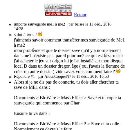
Retour
importé sauvegarde me1 à me2
par brisse le 11 déc., 2016
14:28
salut à tous !
j'aimerais savoir comment transférer mes sauvegarde de Me1
à me2
mon problème et que le dossier save qu'il y a normalement
dans me1 n'existe pas pareil pour me2 ce qui est bizarre car
j'ai acheter le jeu sur origin lui je l'ai installé sur mon disque
local D dans un dossier dragon âge ( oui j'avais la flemme de
créer un autre dossier) vide savez vous comment faire ?
Répondre #1
par AidenCooperN7 le 11 déc., 2016 16:53
Alors si je ne dis pas de connerie, tu dois aller chercher ta
save de ME1 dans :
Documents > BioWare > Mass Effect > Save et tu copie ta
sauvegarde qui commence par Char
Ensuite tu va dans :
Documents > BioWare > Mass Effect 2 > Save et tu colle.
Normalement ça devrais le faire