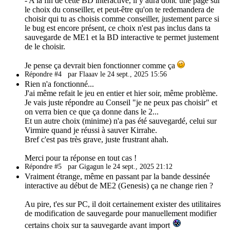
- A la fin de cette BD interactive, il y aura donc une page sur
le choix du conseiller, et peut-être qu'on te redemandera de
choisir qui tu as choisis comme conseiller, justement parce si
le bug est encore présent, ce choix n'est pas inclus dans ta
sauvegarde de ME1 et la BD interactive te permet justement
de le choisir.
Je pense ça devrait bien fonctionner comme ça
Répondre #4
par Flaaav le 24 sept., 2025 15:56
Rien n'a fonctionné...
J'ai même refait le jeu en entier et hier soir, même problème.
Je vais juste répondre au Conseil "je ne peux pas choisir" et
on verra bien ce que ça donne dans le 2...
Et un autre choix (minime) n'a pas été sauvegardé, celui sur
Virmire quand je réussi à sauver Kirrahe.
Bref c'est pas très grave, juste frustrant ahah.
Merci pour ta réponse en tout cas !
Répondre #5
par Gigagun le 24 sept., 2025 21:12
Vraiment étrange, même en passant par la bande dessinée
interactive au début de ME2 (Genesis) ça ne change rien ?
Au pire, t'es sur PC, il doit certainement exister des utilitaires
de modification de sauvegarde pour manuellement modifier
certains choix sur ta sauvegarde avant import