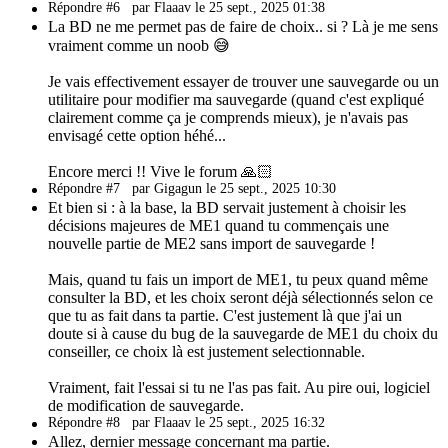
Répondre #6
par Flaaav le 25 sept., 2025 01:38
La BD ne me permet pas de faire de choix.. si ? Là je me sens
vraiment comme un noob 😅
Je vais effectivement essayer de trouver une sauvegarde ou un
utilitaire pour modifier ma sauvegarde (quand c'est expliqué
clairement comme ça je comprends mieux), je n'avais pas
envisagé cette option héhé...
Encore merci !! Vive le forum 🙏🏻
Répondre #7
par Gigagun le 25 sept., 2025 10:30
Et bien si : à la base, la BD servait justement à choisir les
décisions majeures de ME1 quand tu commençais une
nouvelle partie de ME2 sans import de sauvegarde !
Mais, quand tu fais un import de ME1, tu peux quand même
consulter la BD, et les choix seront déjà sélectionnés selon ce
que tu as fait dans ta partie. C'est justement là que j'ai un
doute si à cause du bug de la sauvegarde de ME1 du choix du
conseiller, ce choix là est justement selectionnable.
Vraiment, fait l'essai si tu ne l'as pas fait. Au pire oui, logiciel
de modification de sauvegarde.
Répondre #8
par Flaaav le 25 sept., 2025 16:32
Allez, dernier message concernant ma partie.