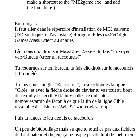
make a shortcut to the "ME2game.exe" and add
the line there.)
En français:
Il faut aller dans le répertoire d'installation de ME2 suivant:
(DD sur lequel tu l'as installé):\Program Files (x86)\Origin
Games\Mass Effect 2\Binaries
Là tu fais clic-droit sur MassEffect2.exe et tu fais "Envoyer
vers/Bureau (créer un raccourcis)"
Tu retournes sur ton bureau, tu fais clic droit sur le raccourcis
> Propriétés.
Tu fais dans l'onglet "Raccourci", tu sélectionnes la ligne
"Cible" et avec la flèche droite du clavier tu vas tout au bout
de ce qui y est écrit. Et là tu y colles ce qui suit: -
nomoviestartup de façon à ce que la fin de la ligne Cible
ressemble à: ...Binaries\Win32" -nomoviestartup
Puis tu lances le jeu depuis ce raccourcis.
Un peu de bidouillage mais vu que tu touches pas aux fichiers
de l'ordinateur et du jeu, ça ne risque pas de tout de mettre en