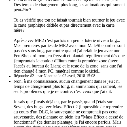
Des temps de chargement plus long, les animations qui rament
peut-être?
Tu as vérifié que ton pc faisait tournait bien tourner le jeu avec
la carte graphique dédiée et pas directement avec la carte
mère?
Après avec ME2 c'est parfois un peu la loterie niveau bug...
Mes premières parties de ME2 avec mon MaleShepard se sont
passées sans bug, par contre quand j'ai refait le jeu avec une
FemShepard mon jeu freezait et plantait régulièrement dès que
j'empruntais le couloir d'Ilium entre la première zone (avec
l'accès au bureau de Liara) et le reste de la zone, sans que j'ai
rien changé à mon PC, matériel comme logiciel...
Répondre #2
par Nicotine le 02 avril, 2018 15:08
Non, à ma connaissance, aucun changement dans le jeu : ni
temps de chargement plus long, ni animations qui rament, les
seuls problèmes que je rencontre, c'est ceux que j'ai dit.
Je sais que j'avais déjà eu, par le passé, quand j'étais sur
Seven, des bugs avec Mass Effect 2 (impossible de reprendre
au cours d'un DLC, la sauvegarde ne comprenait pas cette
sauvegarde, des plantage en plein jeu "Mass Effect a cessé de
fonctionner" (ce dernier plantage, je l'ai encore parfois. Mais