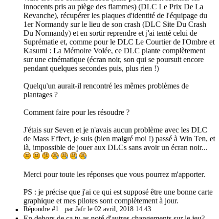
innocents pris au piège des flammes) (DLC Le Prix De La
Revanche), récupérer les plaques d'identité de l'équipage du
1er Normandy sur le lieu de son crash (DLC Site Du Crash
Du Normandy) et en sortir reprendre et j'ai tenté celui de
Suprématie et, comme pour le DLC Le Courtier de l'Ombre et
Kasumi : La Mémoire Volée, ce DLC plante complètement
sur une cinématique (écran noir, son qui se poursuit encore
pendant quelques secondes puis, plus rien !)
Quelqu'un aurait-il rencontré les mêmes problèmes de
plantages ?
Comment faire pour les résoudre ?
J'étais sur Seven et je n'avais aucun problème avec les DLC
de Mass Effect, je suis (bien malgré moi !) passé à Win Ten, et
là, impossible de jouer aux DLCs sans avoir un écran noir...
Merci pour toute les réponses que vous pourrez m'apporter.
PS : je précise que j'ai ce qui est supposé être une bonne carte
graphique et mes pilotes sont complètement à jour.
Répondre #1
par Jafr le 02 avril, 2018 14:43
En dehors de ça tu as noté d'autres changements sur le jeu?