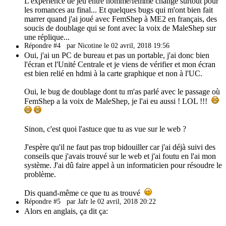
L'expérience de jeu entre homme/femme change surtout pour
les romances au final... Et quelques bugs qui m'ont bien fait
marrer quand j'ai joué avec FemShep à ME2 en français, des
soucis de doublage qui se font avec la voix de MaleShep sur
une réplique...
Répondre #4
par Nicotine le 02 avril, 2018 19:56
Oui, j'ai un PC de bureau et pas un portable, j'ai donc bien
l'écran et l'Unité Centrale et je viens de vérifier et mon écran
est bien relié en hdmi à la carte graphique et non à l'UC.
Oui, le bug de doublage dont tu m'as parlé avec le passage où
FemShep a la voix de MaleShep, je l'ai eu aussi ! LOL !!!
Sinon, c'est quoi l'astuce que tu as vue sur le web ?
J'espère qu'il ne faut pas trop bidouiller car j'ai déjà suivi des
conseils que j'avais trouvé sur le web et j'ai foutu en l'ai mon
système. J'ai dû faire appel à un informaticien pour résoudre le
problème.
Dis quand-même ce que tu as trouvé
Répondre #5
par Jafr le 02 avril, 2018 20:22
Alors en anglais, ça dit ça: