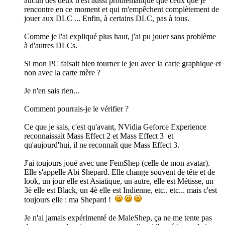
aucun des deux n'est aussi problématique que ceux que je
rencontre en ce moment et qui m'empêchent complètement de
jouer aux DLC ... Enfin, à certains DLC, pas à tous.
Comme je l'ai expliqué plus haut, j'ai pu jouer sans problème
à d'autres DLCs.
Si mon PC faisait bien tourner le jeu avec la carte graphique et
non avec la carte mère ?
Je n'en sais rien...
Comment pourrais-je le vérifier ?
Ce que je sais, c'est qu'avant, NVidia Geforce Experience
reconnaissait Mass Effect 2 et Mass Effect 3 et
qu'aujourd'hui, il ne reconnaît que Mass Effect 3.
J'ai toujours joué avec une FemShep (celle de mon avatar).
Elle s'appelle Abi Shepard. Elle change souvent de tête et de
look, un jour elle est Asiatique, un autre, elle est Métisse, un
3è elle est Black, un 4è elle est Indienne, etc.. etc... mais c'est
toujours elle : ma Shepard !
Je n'ai jamais expérimenté de MaleShep, ça ne me tente pas