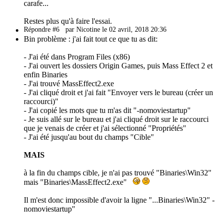
carafe...
Restes plus qu'à faire l'essai.
Répondre #6
par Nicotine le 02 avril, 2018 20:36
Bin problème : j'ai fait tout ce que tu as dit:
- J'ai été dans Program Files (x86)
- J'ai ouvert les dossiers Origin Games, puis Mass Effect 2 et
enfin Binaries
- J'ai trouvé MassEffect2.exe
- J'ai cliqué droit et j'ai fait "Envoyer vers le bureau (créer un
raccourci)"
- J'ai copié les mots que tu m'as dit "-nomoviestartup"
- Je suis allé sur le bureau et j'ai cliqué droit sur le raccourci
que je venais de créer et j'ai sélectionné "Propriétés"
- J'ai été jusqu'au bout du champs "Cible"
MAIS
à la fin du champs cible, je n'ai pas trouvé "Binaries\Win32"
mais "Binaries\MassEffect2.exe"
Il m'est donc impossible d'avoir la ligne "...Binaries\Win32" -
nomoviestartup"