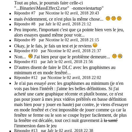
Tout au plus, je pourrais faire celle-ci
"...Binaries\MassEffect2.exe" -nomoviestartup"
Répondre #7
par Nicotine le 02 avril, 2018 20:43
mais évidemment, ce n'est plus la même chose...
Répondre #8
par Jafr le 02 avril, 2018 21:12
Peu importe, l'important c'est que ça pointe bien vers le jeu,
alors essayes quand même pour voir...
Répondre #9
par Nicotine le 02 avril, 2018 21:15
Okay, je le fais, je fais un test et je reviens
Répondre #10
par Nicotine le 02 avril, 2018 21:37
Non...
J'ai bien peur que le problème demeure...
Répondre #11
par Jafr le 02 avril, 2018 21:56
D'autres disent de faire le DLC avec les graphismes au
minimum et en mode fenêtré...
Répondre #12
par Nicotine le 02 avril, 2018 22:02
Je n'ai pas essayé avec les graphismes au minimum (je n'en
vois pas bien l'intérêt : j'aime les belles définitions. Si j'ai
acheté une carte graphique récente et plutôt bonne, ce n'est
pas pour jouer à mes jeux vidéos préférés en basse définition
mais bien pour y jouer en haute) par contre, je viens d'essayer
en mode fenêtré et c'est impossible de jouer comme ça car la
fenêtre se ferme ou le son se coupe hyper facilement, de plus
la fenêtre est décalée, tout ceci nuit gravement à
la santé
l'immersion dans le jeu
Répondre #13
par Jafr le 02 avril, 2018 22:38