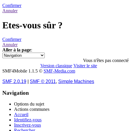
Confirmer
Annuler
Etes-vous sûr ?
Confirmer
Annuler
Aller à la page
:
1
Vous n'êtes pas connecté
Version classique
Visiter le site
SMF4Mobile 1.1.5 ©
SMF-Media.com
SMF 2.0.19
|
SMF © 2011
,
Simple Machines
Navigation
Options du sujet
Actions communes
Accueil
Identifiez-vous
Inscrivez-vous
Rechercher