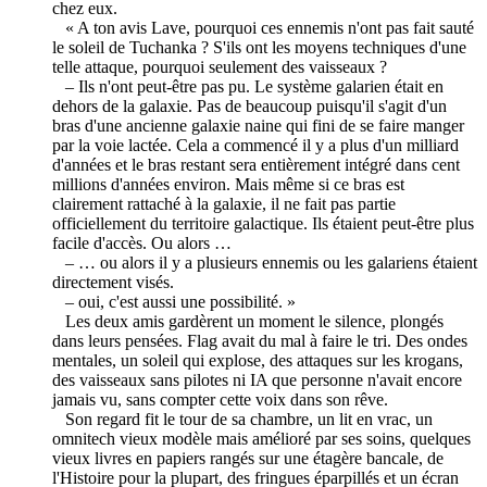
chez eux.
« A ton avis Lave, pourquoi ces ennemis n'ont pas fait sauté
le soleil de Tuchanka ? S'ils ont les moyens techniques d'une
telle attaque, pourquoi seulement des vaisseaux ?
– Ils n'ont peut-être pas pu. Le système galarien était en
dehors de la galaxie. Pas de beaucoup puisqu'il s'agit d'un
bras d'une ancienne galaxie naine qui fini de se faire manger
par la voie lactée. Cela a commencé il y a plus d'un milliard
d'années et le bras restant sera entièrement intégré dans cent
millions d'années environ. Mais même si ce bras est
clairement rattaché à la galaxie, il ne fait pas partie
officiellement du territoire galactique. Ils étaient peut-être plus
facile d'accès. Ou alors …
– … ou alors il y a plusieurs ennemis ou les galariens étaient
directement visés.
– oui, c'est aussi une possibilité. »
Les deux amis gardèrent un moment le silence, plongés
dans leurs pensées. Flag avait du mal à faire le tri. Des ondes
mentales, un soleil qui explose, des attaques sur les krogans,
des vaisseaux sans pilotes ni IA que personne n'avait encore
jamais vu, sans compter cette voix dans son rêve.
Son regard fit le tour de sa chambre, un lit en vrac, un
omnitech vieux modèle mais amélioré par ses soins, quelques
vieux livres en papiers rangés sur une étagère bancale, de
l'Histoire pour la plupart, des fringues éparpillés et un écran