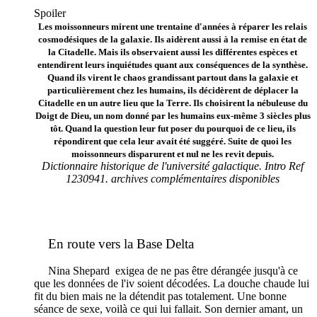
Spoiler
Les moissonneurs mirent une trentaine d'années à réparer les relais
cosmodésiques de la galaxie. Ils aidèrent aussi à la remise en état de
la Citadelle. Mais ils observaient aussi les différentes espèces et
entendirent leurs inquiétudes quant aux conséquences de la synthèse.
Quand ils virent le chaos grandissant partout dans la galaxie et
particulièrement chez les humains, ils décidèrent de déplacer la
Citadelle en un autre lieu que la Terre. Ils choisirent la nébuleuse du
Doigt de Dieu, un nom donné par les humains eux-même 3 siècles plus
tôt. Quand la question leur fut poser du pourquoi de ce lieu, ils
répondirent que cela leur avait été suggéré. Suite de quoi les
moissonneurs disparurent et nul ne les revit depuis.
Dictionnaire historique de l'université galactique. Intro Ref
1230941. archives complémentaires disponibles
En route vers la Base Delta
Nina Shepard exigea de ne pas être dérangée jusqu'à ce
que les données de l'iv soient décodées. La douche chaude lui
fit du bien mais ne la détendit pas totalement. Une bonne
séance de sexe, voilà ce qui lui fallait. Son dernier amant, un