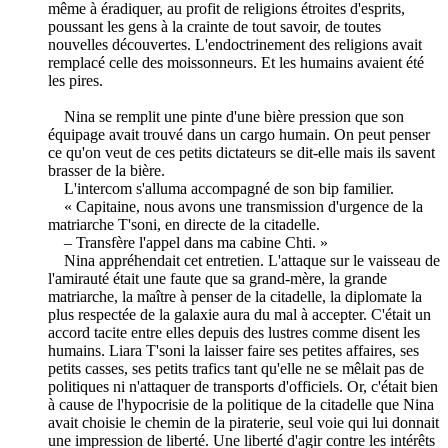
même à éradiquer, au profit de religions étroites d'esprits,
poussant les gens à la crainte de tout savoir, de toutes
nouvelles découvertes. L'endoctrinement des religions avait
remplacé celle des moissonneurs. Et les humains avaient été
les pires.
Nina se remplit une pinte d'une bière pression que son
équipage avait trouvé dans un cargo humain. On peut penser
ce qu'on veut de ces petits dictateurs se dit-elle mais ils savent
brasser de la bière.
L'intercom s'alluma accompagné de son bip familier.
« Capitaine, nous avons une transmission d'urgence de la
matriarche T'soni, en directe de la citadelle.
– Transfère l'appel dans ma cabine Chti. »
Nina appréhendait cet entretien. L'attaque sur le vaisseau de
l'amirauté était une faute que sa grand-mère, la grande
matriarche, la maître à penser de la citadelle, la diplomate la
plus respectée de la galaxie aura du mal à accepter. C'était un
accord tacite entre elles depuis des lustres comme disent les
humains. Liara T'soni la laisser faire ses petites affaires, ses
petits casses, ses petits trafics tant qu'elle ne se mêlait pas de
politiques ni n'attaquer de transports d'officiels. Or, c'était bien
à cause de l'hypocrisie de la politique de la citadelle que Nina
avait choisie le chemin de la piraterie, seul voie qui lui donnait
une impression de liberté. Une liberté d'agir contre les intérêts