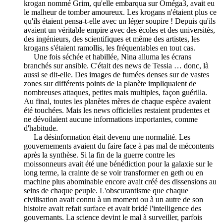
krogan nommé Grim, qu'elle embarqua sur Oméga3, avait eu
le malheur de tomber amoureux. Les krogans n'étaient plus ce
qu'ils étaient pensa-t-elle avec un léger soupire ! Depuis qu'ils
avaient un véritable empire avec des écoles et des universités,
des ingénieurs, des scientifiques et même des artistes, les
krogans s'étaient ramollis, les fréquentables en tout cas.
Une fois séchée et habillée, Nina alluma les écrans
branchés sur ansible. C'était des news de Tessia … donc, là
aussi se dit-elle. Des images de fumées denses sur de vastes
zones sur différents points de la planète impliquaient de
nombreuses attaques, petites mais multiples, façon guérilla.
Au final, toutes les planètes mères de chaque espèce avaient
été touchées. Mais les news officielles restaient prudentes et
ne dévoilaient aucune informations importantes, comme
d'habitude.
La désinformation était devenu une normalité. Les
gouvernements avaient du faire face à pas mal de mécontents
après la synthèse. Si la fin de la guerre contre les
moissonneurs avait été une bénédiction pour la galaxie sur le
long terme, la crainte de se voir transformer en geth ou en
machine plus abominable encore avait créé des dissensions au
seins de chaque peuple. L'obscurantisme que chaque
civilisation avait connu à un moment ou à un autre de son
histoire avait refait surface et avait bridé l'intelligence des
gouvernants. La science devint le mal à surveiller, parfois