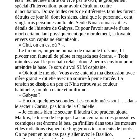
était recherchée morte ou vive par le GSI, le groupement
spécial d'intervention, pour avoir détruit un centre
d'incubation. Douze milles œufs de différentes familles furent
détruits ce jour là, dont les siens, ainsi que le personnel, cent
vingt-trois personnes au totale. Seule Nina connaissait les
détails de l'histoire de Gabyss. Et pour l'avoir sauvée d'une
mort certaine tant physiquement que moralement, la loyauté
envers son capitaine était absolu.
« Chti, on en est où ? ».
Le timonier, un jeune humain de quarante trois ans, fit
pivoter son fauteuil de pilote et regarda ses écrans. « Trois
minutes avant le prochain relais, donc 2 heures environ pour
atteindre la base. Je sors du vol SLM capitaine.
« Ok tout le monde. Vous avez entendu ma discussion avec
mère-grand » dit-elle avec un sourire à peine forcée. La
tension se dissipa un peu et Nina retrouva sa couleur
habituelle, un bleu claire et uniforme.
« Gabyss ?
– Encore quelques secondes. Les coordonnées sont …. dans
le secteur Carina, pas loin de la Citadelle.
– Je connais bien le secteur, il faudra être prudent ajouta
Markus, le turien de l'équipe. La concentration des poussières
cosmiques est énorme là bas, ça s'infiltre dans tous les moteurs
et les radiations risquent de bugger nos instruments de bords.
On ne peut en tout cas pas y aller avec le Basilico.