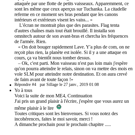
attaquée par une flotte de petits vaisseaux. Apparemment, ce
sont les même que ceux aperçus sur Tuchanka. La citadelle
referme en ce moment ses bras pendant que les canons
intérieurs et extérieurs visent les vaiss... »
L'écran ne montrait plus que des parasites. Flag tenta
d'autres chaînes mais tout était brouillé. Il installa son
omnitech autour de son avant-bras et chercha les fréquences
de l'armée. Rien.
« On doit bouger rapidement Lave. Y'a plus de com, on ne
reçoit plus rien, la planète est isolée. Si il y a une attaque en
cours, ça va bientôt nous tomber dessus.
– Ok, c'est parti. Mon vaisseau n'est pas loin mais j'espère
qu'on pourra atteindre le relais, sinon on va mettre des mois en
vole SLM pour atteindre notre destination. Et on aura crevé
de faim avant de toute façon !»
Répondre #4
par Sillage le 27 janv., 2019 01:08
Yo à tous
Voici la suite de mon ME4, Continuation
J'ai pris un grand plaisir à l'écrire, j'espère que vous aurez un
même plaisir à le lire
Toutes critiques sont les bienvenues. Si vous notez des
incohérences, faites le moi savoir, merci !
A dimanche prochain pour le prochain chapitre .....