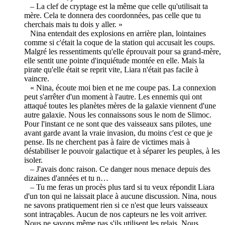
– La clef de cryptage est la même que celle qu'utilisait ta
mère. Cela te donnera des coordonnées, pas celle que tu
cherchais mais tu dois y aller. »
Nina entendait des explosions en arrière plan, lointaines
comme si c'était la coque de la station qui accusait les coups.
Malgré les ressentiments qu'elle éprouvait pour sa grand-mère,
elle sentit une pointe d'inquiétude montée en elle. Mais la
pirate qu'elle était se reprit vite, Liara n'était pas facile à
vaincre.
« Nina, écoute moi bien et ne me coupe pas. La connexion
peut s'arrêter d'un moment à l'autre. Les ennemis qui ont
attaqué toutes les planètes mères de la galaxie viennent d'une
autre galaxie. Nous les connaissons sous le nom de Slimoc.
Pour l'instant ce ne sont que des vaisseaux sans pilotes, une
avant garde avant la vraie invasion, du moins c'est ce que je
pense. Ils ne cherchent pas à faire de victimes mais à
déstabiliser le pouvoir galactique et à séparer les peuples, à les
isoler.
– J'avais donc raison. Ce danger nous menace depuis des
dizaines d'années et tu n…
– Tu me feras un procès plus tard si tu veux répondit Liara
d'un ton qui ne laissait place à aucune discussion. Nina, nous
ne savons pratiquement rien si ce n'est que leurs vaisseaux
sont intraçables. Aucun de nos capteurs ne les voit arriver.
Nous ne savons même pas s'ils utilisent les relais. Nous