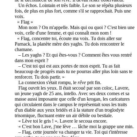
Un échos. Lointain et très faible. Le son se répéta plusieurs
fois, de plus en plus fort, comme s'il se rapprochait. Puis une
voix.
« Flag »
Mon nom ? On m'appelle. Mais qui ou quoi ? C'est bien une
voix, celle d'une femme, et qui connaît mon nom !
« Flag, concentre toi, écoute ma voix. Tu dois aller sur
Parnack, la planète mère des yaghs. Tu dois rencontrer le
chamane.
– Les yaghs ? Et qui êtes-vous ? Comment êtes vous rentré
dans mon esprit ?
– C'est toi qui est aux portes de mon esprit. Tu as fait
beaucoup de progrès mais tu ne pourras aller plus loin sans te
renforcer. Tu dois partir. »
La connexion s'était rompu, le
rêve
prit fin.
Flag ouvrit les yeux. Il était secoué par son coloc, Lavere,
un jeune yagh de 25 ans, intello. Avec ses deux cornes et sa
masse aussi imposante que celle d'un krogan, les caricatures
qui circulaient dans le campus le représentait sous les traits
d'un diable aux yeux bridés et à la stature d'un troglodyte
trisomique, fluctuant entre un air débile ou bestiale.
« Lève toi le gris ! ». Lavere le secoua encore.
« C'est bon Lave, j'me lève … lâche moi la grappe une min.
– Flag, cette journée va changer ta vie. Toi qui t'intéresse