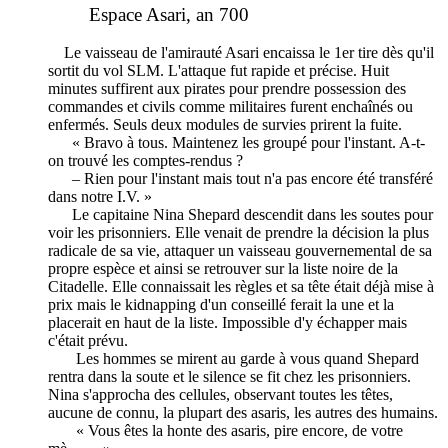
Espace Asari, an 700
Le vaisseau de l'amirauté Asari encaissa le 1er tire dès qu'il
sortit du vol SLM. L'attaque fut rapide et précise. Huit
minutes suffirent aux pirates pour prendre possession des
commandes et civils comme militaires furent enchaînés ou
enfermés. Seuls deux modules de survies prirent la fuite.
« Bravo à tous. Maintenez les groupé pour l'instant. A-t-
on trouvé les comptes-rendus ?
– Rien pour l'instant mais tout n'a pas encore été transféré
dans notre I.V. »
Le capitaine Nina Shepard descendit dans les soutes pour
voir les prisonniers. Elle venait de prendre la décision la plus
radicale de sa vie, attaquer un vaisseau gouvernemental de sa
propre espèce et ainsi se retrouver sur la liste noire de la
Citadelle. Elle connaissait les règles et sa tête était déjà mise à
prix mais le kidnapping d'un conseillé ferait la une et la
placerait en haut de la liste. Impossible d'y échapper mais
c'était prévu.
Les hommes se mirent au garde à vous quand Shepard
rentra dans la soute et le silence se fit chez les prisonniers.
Nina s'approcha des cellules, observant toutes les têtes,
aucune de connu, la plupart des asaris, les autres des humains.
« Vous êtes la honte des asaris, pire encore, de votre