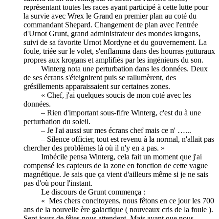
représentant toutes les races ayant participé à cette lutte pour
la survie avec Wrex le Grand en premier plan au coté du
commandant Shepard. Changement de plan avec l'entrée
d'Urnot Grunt, grand administrateur des mondes krogans,
suivi de sa favorite Urnot Mordyne et du gouvernement. La
foule, triée sur le volet, s'enflamma dans des hourras gutturaux
propres aux krogans et amplifiés par les ingénieurs du son.
Winterg nota une perturbation dans les données. Deux
de ses écrans s'éteignirent puis se rallumèrent, des
grésillements apparaissaient sur certaines zones.
« Chef, j'ai quelques soucis de mon coté avec les
données.
– Rien d'important sous-fifre Winterg, c'est du à une
perturbation du soleil.
– Je l'ai aussi sur mes écrans chef mais ce n' …...
– Silence officier, tout est revenu à la normal, n'allait pas
chercher des problèmes là où il n'y en a pas. »
Imbécile pensa Winterg, cela fait un moment que j'ai
compensé les capteurs de la zone en fonction de cette vague
magnétique. Je sais que ça vient d'ailleurs même si je ne sais
pas d'où pour l'instant.
Le discours de Grunt commença :
« Mes chers concitoyens, nous fêtons en ce jour les 700
ans de la nouvelle ère galactique ( nouveaux cris de la foule ).
Sept jours de fêtes nous attendent. Mais avant que nous