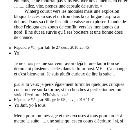
ennemis, je ne mourrai pas sans envoyer nos ennemis en enfer
…..... allez, vite, prenez une capsule de survie. »
Winterg courut vers les modules mais une explosion
bloqua l'accès au sas et un trou dans la carlingue l'aspira au
dehors. Dans sa chute il sentit le vaisseau exploser. L'onde de
choc l'éloigna des zones de conflit, vers les montagnes du
nord. Il ne dut sa survie qu'à ses boosters et une bonne dose
de chance.
Répondre #1
par Jafr le 27 déc., 2018 23:46
Yo!
Je ne crois pas me souvenir avoir déjà lu une fanfiction se
déroulant plusieurs siècles dans le futur post-ME... Ça change
et c'est bienvenu! Je suis plutôt curieux de lire la suite...
p.s: si tu veux je peux également formuler quelques critiques
constructive sur la forme, si tu cherches à perfectionner ton
style d'écriture. N'hésites pas!
Répondre #2
par Sillage le 08 janv., 2019 11:41
Yo Jafr, yo à tous
Merci pour ton message et mes excuses à tous pour tarder à
mettre la suite ..... une suite qui est en cours d'écriture ! si, si !