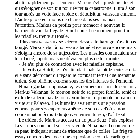
abattu rapidement par l'ennemi. Markus évita plusieurs tirs et
du s'éloigner de son but pour éviter la catastrophe. Il tira à son
tour après un volte face rapide et détruisit un vaisseau ennemi.
L'autre pilote eut moins de chance dans ses tirs mais
l'attention. Markus en profita pour menacer à nouveau le
barrage devant la frégate. Spirit choisit ce moment pour tirer
les missiles, trente au totale.
Plusieurs vaisseaux se jetèrent dessus, le barrage n'avait pas
bougé. Markus était à nouveau attaqué et esquiva encore mais
s'éloigna encore de sa trajectoire. Les missiles continuaient sur
leur lancé, rapide mais ne déviaient plus de leur route.
« Je n'ai plus de connexion avec les missiles capitaine.
– Je vois ça Spirit, je m'y attendait mais fallait le tenter » dit-
elle sans décrocher du regard le combat infernal que menait le
turien. Son binôme explosa sous les tirs intenses de l'ennemi.
Nina regardait, impuissante, les derniers instants de son ami,
Markus Vakarian, le mouton noir de sa propre famille, renié et
exilé de sa terre natale pour avoir tué un diplomate humain en
visite sur Palaven. Les humains avaient mis une pression
énorme pour s'occuper eux-même de son cas d'où la non
condamnation à mort du gouvernement turien, d'où l'exil.
Le trident de Markus accusa un tir, puis deux. Puis explosa.
Les larmes coulaient sur le visage de Nina mais la couleur de
sa peau indiquait autant de tristesse que de colère. La frégate
essuya encore des tirs et une explosion secoua la carlingue