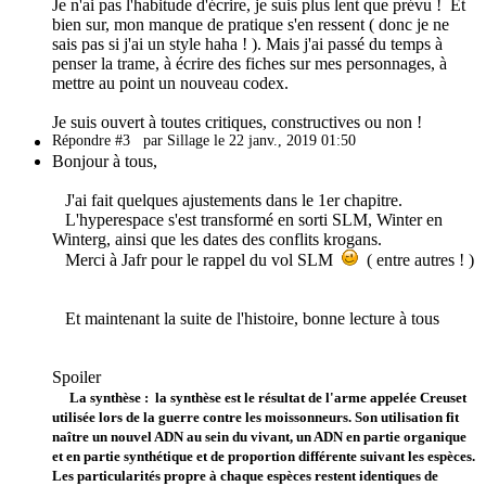
Je n'ai pas l'habitude d'écrire, je suis plus lent que prévu ! Et
bien sur, mon manque de pratique s'en ressent ( donc je ne
sais pas si j'ai un style haha ! ). Mais j'ai passé du temps à
penser la trame, à écrire des fiches sur mes personnages, à
mettre au point un nouveau codex.
Je suis ouvert à toutes critiques, constructives ou non !
Répondre #3
par Sillage le 22 janv., 2019 01:50
Bonjour à tous,
J'ai fait quelques ajustements dans le 1er chapitre.
L'hyperespace s'est transformé en sorti SLM, Winter en
Winterg, ainsi que les dates des conflits krogans.
Merci à Jafr pour le rappel du vol SLM
( entre autres ! )
Et maintenant la suite de l'histoire, bonne lecture à tous
Spoiler
La synthèse : la synthèse est le résultat de l'arme appelée Creuset
utilisée lors de la guerre contre les moissonneurs. Son utilisation fit
naître un nouvel ADN au sein du vivant, un ADN en partie organique
et en partie synthétique et de proportion différente suivant les espèces.
Les particularités propre à chaque espèces restent identiques de