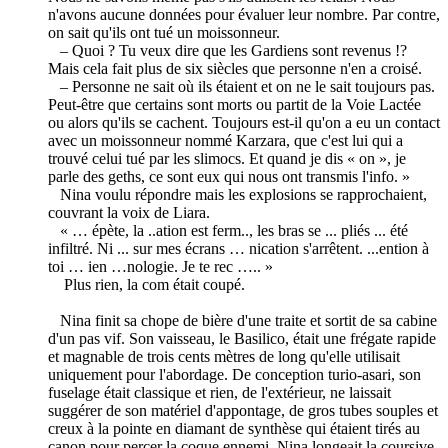
n'avons aucune données pour évaluer leur nombre. Par contre,
on sait qu'ils ont tué un moissonneur.
– Quoi ? Tu veux dire que les Gardiens sont revenus !?
Mais cela fait plus de six siècles que personne n'en a croisé.
– Personne ne sait où ils étaient et on ne le sait toujours pas.
Peut-être que certains sont morts ou partit de la Voie Lactée
ou alors qu'ils se cachent. Toujours est-il qu'on a eu un contact
avec un moissonneur nommé Karzara, que c'est lui qui a
trouvé celui tué par les slimocs. Et quand je dis « on », je
parle des geths, ce sont eux qui nous ont transmis l'info. »
Nina voulu répondre mais les explosions se rapprochaient,
couvrant la voix de Liara.
« … épète, la ..ation est ferm.., les bras se ... pliés ... été
infiltré. Ni ... sur mes écrans … nication s'arrêtent. ...ention à
toi … ien …nologie. Je te rec ….. »
Plus rien, la com était coupé.
Nina finit sa chope de bière d'une traite et sortit de sa cabine
d'un pas vif. Son vaisseau, le Basilico, était une frégate rapide
et magnable de trois cents mètres de long qu'elle utilisait
uniquement pour l'abordage. De conception turio-asari, son
fuselage était classique et rien, de l'extérieur, ne laissait
suggérer de son matériel d'appontage, de gros tubes souples et
creux à la pointe en diamant de synthèse qui étaient tirés au
canon pour percer la coque ennemi. Nina longeait la coursive