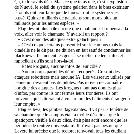
Ça, tu le savais déjà. Mais ce que tu as raté, c'est l'explosion
de Nuevé, le soleil du système galarien dans le bras extérieur,
là où ils ont leur fabrique de lunes. Tout le système y est
passé. Quinze milliards de galariens sont morts plus un
milliards pour les autres espèces. »
Flag devint plus pâle encore que d'habitude. Il repensa à la
voix, aller voir le chamane. Y avait-il un rapport ?
« C'est donc des attaques extra-galactiques ?
– C'est ce que certains pensent ici sur le campus mais la
citadelle ne le dit pas, ne dit rien en fait sauf de condamner les
blacknews. Ils incitent les gens à se méfier de leur infos et
rappellent qu'ils sont hors-la-loi.
– Et les krogans, aucune infos de leur côté ?
– Aucun corps parmi les débris récupérés. Ce sont des
attaques robotisées mais aucune IA. Les vaisseaux utilisés par
l'ennemi n'avaient pas de pilotes. Pas moyen de connaître
l'origine des attaques. Les krogans n'ont pas donnés plus
d'infos, par contre ils ont fermés leurs frontières. Ils ont
prévenus qu'ils tireraient à vu sur tout les bâtiments étranger à
leur empire. »
Flag se leva, les jambes flageolantes. Il vit par la fenêtre de
sa chambre que le campus était à moitié déserté et que le
spatioport, visible à deux clics, était plus actif encore que les
périodes de rentrée universitaire. Il n'avait pas besoin que
Lavere lui précise que le rectorat renvoyait tous les étudiant