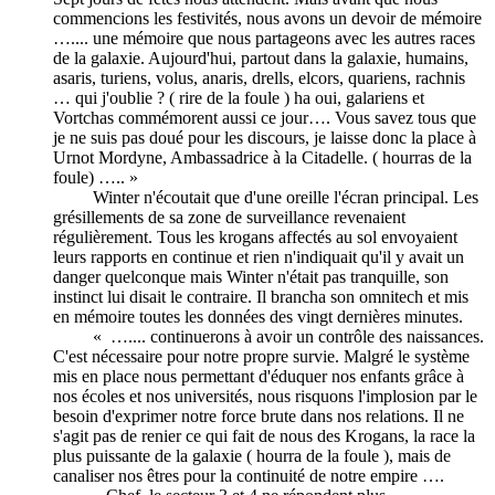
commencions les festivités, nous avons un devoir de mémoire
….... une mémoire que nous partageons avec les autres races
de la galaxie. Aujourd'hui, partout dans la galaxie, humains,
asaris, turiens, volus, anaris, drells, elcors, quariens, rachnis
… qui j'oublie ? ( rire de la foule ) ha oui, galariens et
Vortchas commémorent aussi ce jour…. Vous savez tous que
je ne suis pas doué pour les discours, je laisse donc la place à
Urnot Mordyne, Ambassadrice à la Citadelle. ( hourras de la
foule) ….. »
Winter n'écoutait que d'une oreille l'écran principal. Les
grésillements de sa zone de surveillance revenaient
régulièrement. Tous les krogans affectés au sol envoyaient
leurs rapports en continue et rien n'indiquait qu'il y avait un
danger quelconque mais Winter n'était pas tranquille, son
instinct lui disait le contraire. Il brancha son omnitech et mis
en mémoire toutes les données des vingt dernières minutes.
« ….... continuerons à avoir un contrôle des naissances.
C'est nécessaire pour notre propre survie. Malgré le système
mis en place nous permettant d'éduquer nos enfants grâce à
nos écoles et nos universités, nous risquons l'implosion par le
besoin d'exprimer notre force brute dans nos relations. Il ne
s'agit pas de renier ce qui fait de nous des Krogans, la race la
plus puissante de la galaxie ( hourra de la foule ), mais de
canaliser nos êtres pour la continuité de notre empire ….