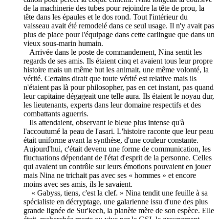
de la machinerie des tubes pour rejoindre la tête de prou, la
tête dans les épaules et le dos rond. Tout l'intérieur du
vaisseau avait été remodelé dans ce seul usage. Il n'y avait pas
plus de place pour l'équipage dans cette carlingue que dans un
vieux sous-marin humain.
Arrivée dans le poste de commandement, Nina sentit les
regards de ses amis. Ils étaient cinq et avaient tous leur propre
histoire mais un même but les animait, une même volonté, la
vérité. Certains dirait que toute vérité est relative mais ils
n'étaient pas là pour philosopher, pas en cet instant, pas quand
leur capitaine dégageait une telle aura. Ils étaient le noyau dur,
les lieutenants, experts dans leur domaine respectifs et des
combattants aguerris.
Ils attendaient, observant le bleue plus intense qu'à
l'accoutumé la peau de l'asari. L'histoire raconte que leur peau
était uniforme avant la synthèse, d'une couleur constante.
Aujourd'hui, c'était devenu une forme de communication, les
fluctuations dépendant de l'état d'esprit de la personne. Celles
qui avaient un contrôle sur leurs émotions pouvaient en jouer
mais Nina ne trichait pas avec ses « hommes » et encore
moins avec ses amis, ils le savaient.
« Gabyss, tiens, c'est la clef. » Nina tendit une feuille à sa
spécialiste en décryptage, une galarienne issu d'une des plus
grande lignée de Sur'kech, la planète mère de son espèce. Elle