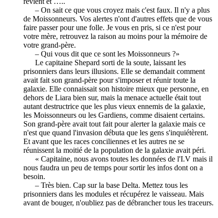
revient et …..
– On sait ce que vous croyez mais c'est faux. Il n'y a plus
de Moissonneurs. Vos alertes n'ont d'autres effets que de vous
faire passer pour une folle. Je vous en pris, si ce n'est pour
votre mère, retrouvez la raison au moins pour la mémoire de
votre grand-père.
– Qui vous dit que ce sont les Moissonneurs ?»
Le capitaine Shepard sorti de la soute, laissant les
prisonniers dans leurs illusions. Elle se demandait comment
avait fait son grand-père pour s'imposer et réunir toute la
galaxie. Elle connaissait son histoire mieux que personne, en
dehors de Liara bien sur, mais la menace actuelle était tout
autant destructrice que les plus vieux ennemis de la galaxie,
les Moissonneurs ou les Gardiens, comme disaient certains.
Son grand-père avait tout fait pour alerter la galaxie mais ce
n'est que quand l'invasion débuta que les gens s'inquiétèrent.
Et avant que les races conciliennes et les autres ne se
réunissent la moitié de la population de la galaxie avait péri.
« Capitaine, nous avons toutes les données de l'I.V mais il
nous faudra un peu de temps pour sortir les infos dont on a
besoin.
– Très bien. Cap sur la base Delta. Mettez tous les
prisonniers dans les modules et récupérez le vaisseau. Mais
avant de bouger, n'oubliez pas de débrancher tous les traceurs.