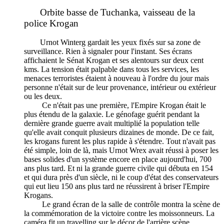
Orbite basse de Tuchanka, vaisseau de la
police Krogan
Urnot Winterg gardait les yeux fixés sur sa zone de
surveillance. Rien à signaler pour l'instant. Ses écrans
affichaient le Sénat Krogan et ses alentours sur deux cent
kms. La tension était palpable dans tous les services, les
menaces terroristes étaient à nouveau à l'ordre du jour mais
personne n'était sur de leur provenance, intérieur ou extérieur
ou les deux.
Ce n'était pas une première, l'Empire Krogan était le
plus étendu de la galaxie. Le génofage guérit pendant la
dernière grande guerre avait multiplié la population telle
qu'elle avait conquit plusieurs dizaines de monde. De ce fait,
les krogans furent les plus rapide à s'étendre. Tout n'avait pas
été simple, loin de là, mais Urnot Wrex avait réussi à poser les
bases solides d'un système encore en place aujourd'hui, 700
ans plus tard. Et ni la grande guerre civile qui débuta en 154
et qui dura près d'un siècle, ni le coup d'état des conservateurs
qui eut lieu 150 ans plus tard ne réussirent à briser l'Empire
Krogans.
Le grand écran de la salle de contrôle montra la scène de
la commémoration de la victoire contre les moissonneurs. La
caméra fit un travelling sur le décor de l'arrière scène,