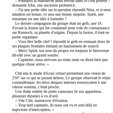
– Pourquoi la matriarche nous envoie dans ce coin pourris ?
demanda Alba, une ancienne probatrice.
– J'ai une petite idée sur la question répondit Nina, et si mon
intuition est bonne, ce sera une bonne surprise. Spirit, une
remarque ou une idée à formuler ?
Le dernier compagnon du groupe était un geth, une IA
d'avant la fusion qui fut condamné pour vole de connaissance
sur Rannoch, sa planète d'origine. Depuis la fusion, il était en
partie organique
– Vous êtes belle chef ! répondit le geth en remuant deux de
ses plaques frontales mimant un haussement de sourcil.
– Merci Spirit, ton sens du propos est toujours le bienvenue
dit-elle avec un grand sourire.
– Capitaine, nous arrivons au relais mais on dirait bien que
quelque chose arrive. »
Chti mis le mode d'écran virtuel permettant une vision de
250° sur ce qui se passait dehors. Le groupe observait le relais
cosmodésique, les deux disques internes tournoyaient à une
vitesse soutenu, c'était proche.
Une flotte entière de petits vaisseaux fit son apparition,
plusieurs dizaines à vu d'oeil.
« Vite Chti, manœuvre d'évasion.
– Trop tard capitaine, ils nous ont vu et sont déjà en
trajectoire d'interception. »