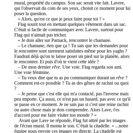
mural, propriété du campus. Son sac serait vite fait. Lavere,
qui l'observait du coin de ses yeux, choisit ce moment pour lui
poser la question.
« Alors, qu'est ce que je peux faire pour toi ? »
Flag sourit tout en mettant quelques vêtement dans un sac.
C'était si facile de communiquer avec Lavere, surtout pour
Flag qui n'aimait pas tricher.
« Je dois aller sur Parnack, rencontrer le chamane.
– Le chamane, rien que ça ! Tu sais que les demandes pour
le rencontrer sont rarement satisfaites même pour les yaghs ?
Faudrait déjà qu'on te laisse poser un pied sur la planète, alors
le rencontrer. Et puis d'où te vient cette idée ?
– De mon dernier
rêve
. Une voie. Flag regarda son ami.
Une voie féminine.
– Tu veux dire que tu as pu communiquer durant un
rêve
?
Comment est-ce possible ? Tu as des gênes de rachni ou quoi
?
– Je pense que c'est elle qui m'a contacté, pas l'inverse mais
peu importe. Ça aussi, ce n'est pas un hasard, pas avec ce qu'il
se passe en ce moment. Je ne sais pas si c'est une reine rachni
ou autre chose mais je dois comprendre. Alors Lave, t'es
d'accord pour me faire visiter ton monde ? »
Avant que Lave ne réponde, Flag fut attiré par les images
de l'écran mural. Il monta le son. C'était la citadelle. « ...notre
équipe nous envoie ces images en directe. La citadelle est