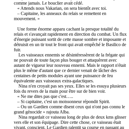
comme jamais. Le bouclier avait cédé.
« Attends nous Vakarian, on sera bientôt avec toi.
– Capitaine, les anneaux du relais se remettent en
mouvement. »
Une forme énorme apparu cachant la presque totalité du
relais et s'avançait rapidement en direction du combat. Un flux
d'énergie puissant sortit de cette masse sombre et imposante et
détruisit en un tir tout le front qui avait empêché le Basilico de
fuir.
Les vaisseaux ennemis se désintéressèrent de la frégate qui
ne pouvait de toute façon plus bouger et attaquèrent avec
autant de vigueur leur nouveau ennemi. Mais le rapport n'était
plus le même d'autant que ce dernier venait de lâcher des
centaines de petits modules ayant une puissance de feu
équivalente aux vaisseaux extra-galactiques.
Nina n'en croyait pas ses yeux. Elles se les essuya plusieurs
fois du revers de la main pour être sur de bien voir.
« Ne me dites pas que c'est…..
– Si capitaine, c'est un moissonneur répondit Spirit.
– Ou un Gardien comme disent ceux qui n'ont pas connu le
grand génocide » rajouta Alba.
Nina regardait ce vaisseau long de plus de deux kms glisser
vers elle et son équipage. Dire cette chose, ce vaisseau était
vivant, conscient. Le Gardien ralentit sa course en passant au