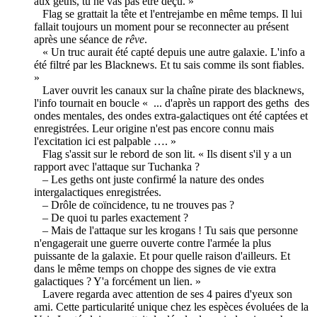
aux geths, tu ne vas pas être déçu. »
Flag se grattait la tête et l'entrejambe en même temps. Il lui
fallait toujours un moment pour se reconnecter au présent
après une séance de
rêve
.
« Un truc aurait été capté depuis une autre galaxie. L'info a
été filtré par les Blacknews. Et tu sais comme ils sont fiables.
»
Laver ouvrit les canaux sur la chaîne pirate des blacknews,
l'info tournait en boucle « ... d'après un rapport des geths des
ondes mentales, des ondes extra-galactiques ont été captées et
enregistrées. Leur origine n'est pas encore connu mais
l'excitation ici est palpable …. »
Flag s'assit sur le rebord de son lit. « Ils disent s'il y a un
rapport avec l'attaque sur Tuchanka ?
– Les geths ont juste confirmé la nature des ondes
intergalactiques enregistrées.
– Drôle de coïncidence, tu ne trouves pas ?
– De quoi tu parles exactement ?
– Mais de l'attaque sur les krogans ! Tu sais que personne
n'engagerait une guerre ouverte contre l'armée la plus
puissante de la galaxie. Et pour quelle raison d'ailleurs. Et
dans le même temps on choppe des signes de vie extra
galactiques ? Y'a forcément un lien. »
Lavere regarda avec attention de ses 4 paires d'yeux son
ami. Cette particularité unique chez les espèces évoluées de la