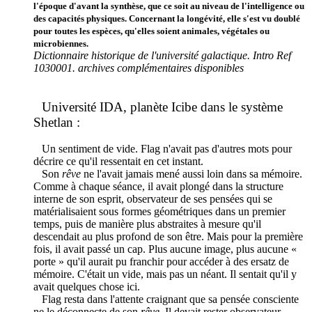
l'époque d'avant la synthèse, que ce soit au niveau de l'intelligence ou
des capacités physiques. Concernant la longévité, elle s'est vu doublé
pour toutes les espèces, qu'elles soient animales, végétales ou
microbiennes.
Dictionnaire historique de l'université galactique. Intro Ref
1030001. archives complémentaires disponibles
Université IDA, planète Icibe dans le système
Shetlan :
Un sentiment de vide. Flag n'avait pas d'autres mots pour
décrire ce qu'il ressentait en cet instant.
Son
rêve
ne l'avait jamais mené aussi loin dans sa mémoire.
Comme à chaque séance, il avait plongé dans la structure
interne de son esprit, observateur de ses pensées qui se
matérialisaient sous formes géométriques dans un premier
temps, puis de manière plus abstraites à mesure qu'il
descendait au plus profond de son être. Mais pour la première
fois, il avait passé un cap. Plus aucune image, plus aucune «
porte » qu'il aurait pu franchir pour accéder à des ersatz de
mémoire. C'était un vide, mais pas un néant. Il sentait qu'il y
avait quelques chose ici.
Flag resta dans l'attente craignant que sa pensée consciente
ne le déconnecte de son
rêve
. Il devait rester observateur.