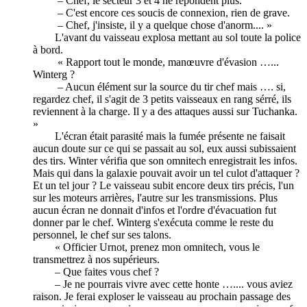
– Chef, le secteur 3 et 4 ne répondent plus.
– C'est encore ces soucis de connexion, rien de grave.
– Chef, j'insiste, il y a quelque chose d'anorm.... »
L'avant du vaisseau explosa mettant au sol toute la police
à bord.
« Rapport tout le monde, manœuvre d'évasion …...
Winterg ?
– Aucun élément sur la source du tir chef mais …. si,
regardez chef, il s'agit de 3 petits vaisseaux en rang sérré, ils
reviennent à la charge. Il y a des attaques aussi sur Tuchanka.
»
L'écran était parasité mais la fumée présente ne faisait
aucun doute sur ce qui se passait au sol, eux aussi subissaient
des tirs. Winter vérifia que son omnitech enregistrait les infos.
Mais qui dans la galaxie pouvait avoir un tel culot d'attaquer ?
Et un tel jour ? Le vaisseau subit encore deux tirs précis, l'un
sur les moteurs arrières, l'autre sur les transmissions. Plus
aucun écran ne donnait d'infos et l'ordre d'évacuation fut
donner par le chef. Winterg s'exécuta comme le reste du
personnel, le chef sur ses talons.
« Officier Urnot, prenez mon omnitech, vous le
transmettrez à nos supérieurs.
– Que faites vous chef ?
– Je ne pourrais vivre avec cette honte ….... vous aviez
raison. Je ferai exploser le vaisseau au prochain passage des