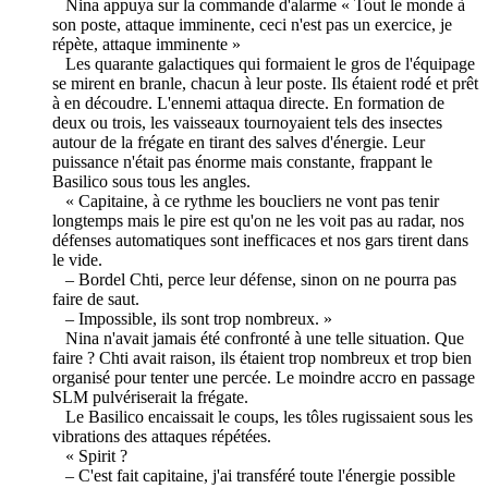
Nina appuya sur la commande d'alarme « Tout le monde à
son poste, attaque imminente, ceci n'est pas un exercice, je
répète, attaque imminente »
Les quarante galactiques qui formaient le gros de l'équipage
se mirent en branle, chacun à leur poste. Ils étaient rodé et prêt
à en découdre. L'ennemi attaqua directe. En formation de
deux ou trois, les vaisseaux tournoyaient tels des insectes
autour de la frégate en tirant des salves d'énergie. Leur
puissance n'était pas énorme mais constante, frappant le
Basilico sous tous les angles.
« Capitaine, à ce rythme les boucliers ne vont pas tenir
longtemps mais le pire est qu'on ne les voit pas au radar, nos
défenses automatiques sont inefficaces et nos gars tirent dans
le vide.
– Bordel Chti, perce leur défense, sinon on ne pourra pas
faire de saut.
– Impossible, ils sont trop nombreux. »
Nina n'avait jamais été confronté à une telle situation. Que
faire ? Chti avait raison, ils étaient trop nombreux et trop bien
organisé pour tenter une percée. Le moindre accro en passage
SLM pulvériserait la frégate.
Le Basilico encaissait le coups, les tôles rugissaient sous les
vibrations des attaques répétées.
« Spirit ?
– C'est fait capitaine, j'ai transféré toute l'énergie possible