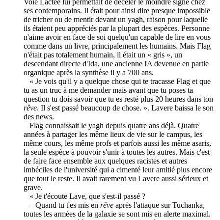
Voie Lactée lui permettait de déceler le moindre signe chez
ses contemporains. Il était pour ainsi dire presque impossible
de tricher ou de mentir devant un yagh, raison pour laquelle
ils étaient peu appréciés par la plupart des espèces. Personne
n'aime avoir en face de soi quelqu'un capable de lire en vous
comme dans un livre, principalement les humains. Mais Flag
n'était pas totalement humain, il était un « gris », un
descendant directe d'Ida, une ancienne IA devenue en partie
organique après la synthèse il y a 700 ans.
« Je vois qu'il y a quelque chose qui te tracasse Flag et que
tu as un truc à me demander mais avant que tu poses ta
question tu dois savoir que tu es resté plus 20 heures dans ton
rêve
. Il s'est passé beaucoup de chose. ». Lavere baissa le son
des news.
Flag connaissait le yagh depuis quatre ans déjà. Quatre
années à partager les même lieux de vie sur le campus, les
même cours, les même profs et parfois aussi les même asaris,
la seule espèce à pouvoir s'unir à toutes les autres. Mais c'est
de faire face ensemble aux quelques racistes et autres
imbéciles de l'université qui a cimenté leur amitié plus encore
que tout le reste. Il avait rarement vu Lavere aussi sérieux et
grave.
« Je t'écoute Lave, que s'est-il passé ?
– Quand tu t'es mis en
rêve
après l'attaque sur Tuchanka,
toutes les armées de la galaxie se sont mis en alerte maximal.