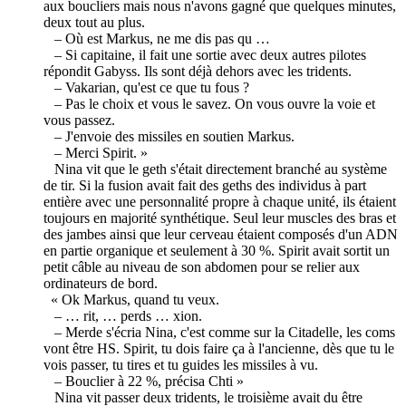
aux boucliers mais nous n'avons gagné que quelques minutes,
deux tout au plus.
– Où est Markus, ne me dis pas qu …
– Si capitaine, il fait une sortie avec deux autres pilotes
répondit Gabyss. Ils sont déjà dehors avec les tridents.
– Vakarian, qu'est ce que tu fous ?
– Pas le choix et vous le savez. On vous ouvre la voie et
vous passez.
– J'envoie des missiles en soutien Markus.
– Merci Spirit. »
Nina vit que le geth s'était directement branché au système
de tir. Si la fusion avait fait des geths des individus à part
entière avec une personnalité propre à chaque unité, ils étaient
toujours en majorité synthétique. Seul leur muscles des bras et
des jambes ainsi que leur cerveau étaient composés d'un ADN
en partie organique et seulement à 30 %. Spirit avait sortit un
petit câble au niveau de son abdomen pour se relier aux
ordinateurs de bord.
« Ok Markus, quand tu veux.
– … rit, … perds … xion.
– Merde s'écria Nina, c'est comme sur la Citadelle, les coms
vont être HS. Spirit, tu dois faire ça à l'ancienne, dès que tu le
vois passer, tu tires et tu guides les missiles à vu.
– Bouclier à 22 %, précisa Chti »
Nina vit passer deux tridents, le troisième avait du être