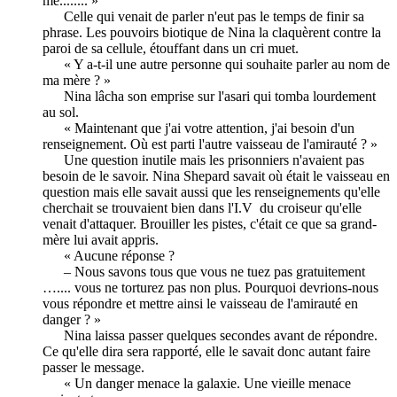
mè........ »
Celle qui venait de parler n'eut pas le temps de finir sa
phrase. Les pouvoirs biotique de Nina la claquèrent contre la
paroi de sa cellule, étouffant dans un cri muet.
« Y a-t-il une autre personne qui souhaite parler au nom de
ma mère ? »
Nina lâcha son emprise sur l'asari qui tomba lourdement
au sol.
« Maintenant que j'ai votre attention, j'ai besoin d'un
renseignement. Où est parti l'autre vaisseau de l'amirauté ? »
Une question inutile mais les prisonniers n'avaient pas
besoin de le savoir. Nina Shepard savait où était le vaisseau en
question mais elle savait aussi que les renseignements qu'elle
cherchait se trouvaient bien dans l'I.V du croiseur qu'elle
venait d'attaquer. Brouiller les pistes, c'était ce que sa grand-
mère lui avait appris.
« Aucune réponse ?
– Nous savons tous que vous ne tuez pas gratuitement
….... vous ne torturez pas non plus. Pourquoi devrions-nous
vous répondre et mettre ainsi le vaisseau de l'amirauté en
danger ? »
Nina laissa passer quelques secondes avant de répondre.
Ce qu'elle dira sera rapporté, elle le savait donc autant faire
passer le message.
« Un danger menace la galaxie. Une vieille menace