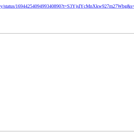
yKirby/status/1694425409499340890?t=S3YjsIYcMnXkw927m27Wbg&s