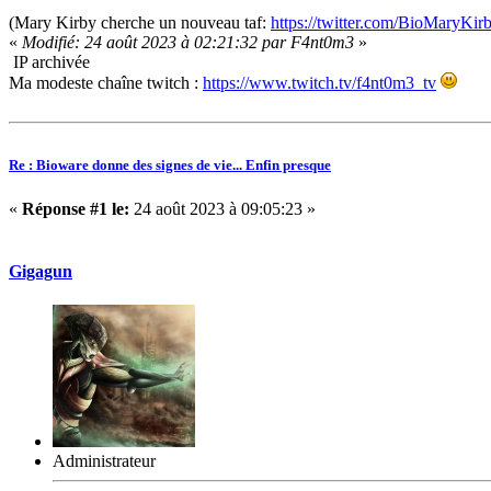
(Mary Kirby cherche un nouveau taf:
https://twitter.com/BioMar
«
Modifié: 24 août 2023 à 02:21:32 par F4nt0m3
»
IP archivée
Ma modeste chaîne twitch :
https://www.twitch.tv/f4nt0m3_tv
Re : Bioware donne des signes de vie... Enfin presque
«
Réponse #1 le:
24 août 2023 à 09:05:23 »
Gigagun
Administrateur