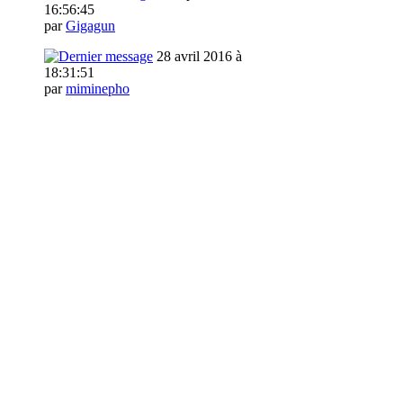
16:56:45
par
Gigagun
28 avril 2016 à
18:31:51
par
miminepho