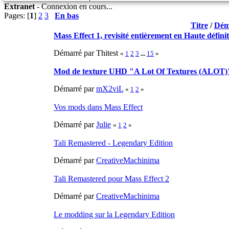
Extranet
-
Connexion en cours...
Pages: [
1
]
2
3
En bas
Titre
/
Dém
Mass Effect 1, revisité entièrement en Haute défini
Démarré par Thitest
«
1
2
3
...
15
»
Mod de texture UHD "A Lot Of Textures (ALOT)
Démarré par
mX2viL
«
1
2
»
Vos mods dans Mass Effect
Démarré par
Julie
«
1
2
»
Tali Remastered - Legendary Edition
Démarré par
CreativeMachinima
Tali Remastered pour Mass Effect 2
Démarré par
CreativeMachinima
Le modding sur la Legendary Edition