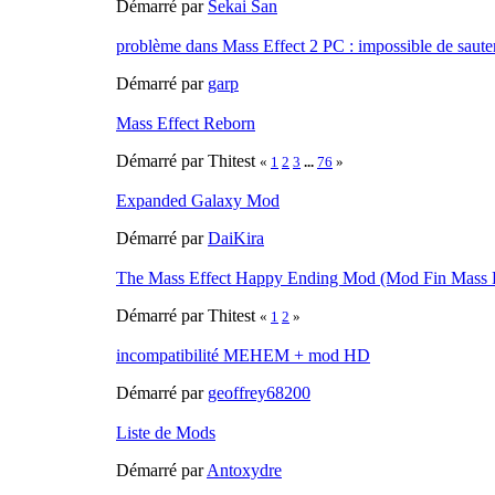
Démarré par
Sekai San
problème dans Mass Effect 2 PC : impossible de sauter 
Démarré par
garp
Mass Effect Reborn
Démarré par Thitest
«
1
2
3
...
76
»
Expanded Galaxy Mod
Démarré par
DaiKira
The Mass Effect Happy Ending Mod (Mod Fin Mass E
Démarré par Thitest
«
1
2
»
incompatibilité MEHEM + mod HD
Démarré par
geoffrey68200
Liste de Mods
Démarré par
Antoxydre