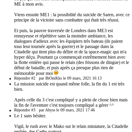
ME à mon avis.
Viens ensuite ME1 : la possibilité du suicide de Saren, avec ce
principe de la victoire sans combattre qui était très réussi.
Et puis, la pauvre traversée de Londres dans ME3 est
ennuyeuse et répétitive sans la moindre ambiance, les
dialogues d'adieux avec les équipiers très bateau (ils paient
tous leur tournée après la guerre) et le passage dans la
Citadelle qui tient plus du délire et de la space-magic qui m'a
hyper déçu. Pourtant ça commençait extrêmement bien avec
la flotte entière qui passe le relais (des frissons de dingue) et le
début de bataille, et puis après ça presque plus rien de
mémorable pour moi
Répondre #2
par BiOniKks le 09 mars, 2021 16:13
La mission suicide est quand même folle, la fin du 1 est très
bien.
Après celle du 3 c'est compliqué y a plein de chose bien mais
la fin de l'aventure c'est toujours compliqué a gérer ^^
Répondre #3
par Abyss le 09 mars, 2021 17:46
Le 1 sans hésiter.
Vigil, le rush avec le Mako sur le relais miniature, la Citadelle
repliée, des Geths partout ...