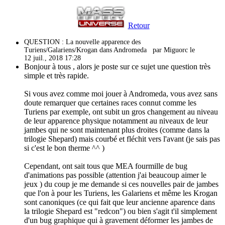
Retour
QUESTION : La nouvelle apparence des
Turiens/Galariens/Krogan dans Andromeda
par Miguorc le
12 juil., 2018 17:28
Bonjour à tous , alors je poste sur ce sujet une question très
simple et très rapide.
Si vous avez comme moi jouer à Andromeda, vous avez sans
doute remarquer que certaines races connut comme les
Turiens par exemple, ont subit un gros changement au niveau
de leur apparence physique notamment au niveaux de leur
jambes qui ne sont maintenant plus droites (comme dans la
trilogie Shepard) mais courbé et fléchit vers l'avant (je sais pas
si c'est le bon therme ^^ )
Cependant, ont sait tous que MEA fourmille de bug
d'animations pas possible (attention j'ai beaucoup aimer le
jeux ) du coup je me demande si ces nouvelles pair de jambes
que l'on à pour les Turiens, les Galariens et même les Krogan
sont canoniques (ce qui fait que leur ancienne aparence dans
la trilogie Shepard est "redcon") ou bien s'agit t'il simplement
d'un bug graphique qui à gravement déformer les jambes de