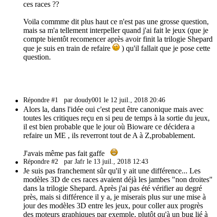
ces races ??
Voila commme dit plus haut ce n'est pas une grosse question,
mais sa m'a tellement interpeller quand j'ai fait le jeux (que je
compte bientôt recomencer après avoir finit la trilogie Shepard
que je suis en train de refaire
) qu'il fallait que je pose cette
question.
Répondre #1
par doudy001 le 12 juil., 2018 20:46
Alors la, dans l'idée oui c'est peut être canonique mais avec
toutes les critiques reçu en si peu de temps à la sortie du jeux,
il est bien probable que le jour où Bioware ce décidera a
refaire un ME , ils reverront tout de A à Z,probablement.
J'avais même pas fait gaffe
Répondre #2
par Jafr le 13 juil., 2018 12:43
Je suis pas franchement sûr qu'il y ait une différence... Les
modèles 3D de ces races avaient déjà les jambes "non droites"
dans la trilogie Shepard. Après j'ai pas été vérifier au degré
près, mais si différence il y a, je miserais plus sur une mise à
jour des modèles 3D entre les jeux, pour coller aux progrès
des moteurs graphiques par exemple, plutôt qu'à un bug lié à