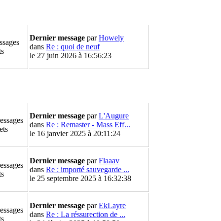
Dernier message
par
Howely
ssages
dans
Re : quoi de neuf
ts
le 27 juin 2026 à 16:56:23
Dernier message
par
L'Augure
essages
dans
Re : Remaster - Mass Eff...
ets
le 16 janvier 2025 à 20:11:24
Dernier message
par
Flaaav
essages
dans
Re : importé sauvegarde ...
ts
le 25 septembre 2025 à 16:32:38
Dernier message
par
EkLayre
essages
dans
Re : La réssurection de ...
ts