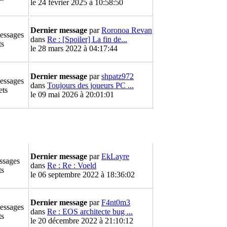
le 24 février 2025 à 10:58:50
Dernier message
par
Roronoa Revan
essages
dans
Re : [Spoiler] La fin de...
ts
le 28 mars 2022 à 04:17:44
Dernier message
par
shpatz972
essages
dans
Toujours des joueurs PC ...
ets
le 09 mai 2026 à 20:01:01
Dernier message
par
EkLayre
ssages
dans
Re : Re : Voeld
ts
le 06 septembre 2022 à 18:36:02
Dernier message
par
F4nt0m3
essages
dans
Re : EOS architecte bug ...
ts
le 20 décembre 2022 à 21:10:12