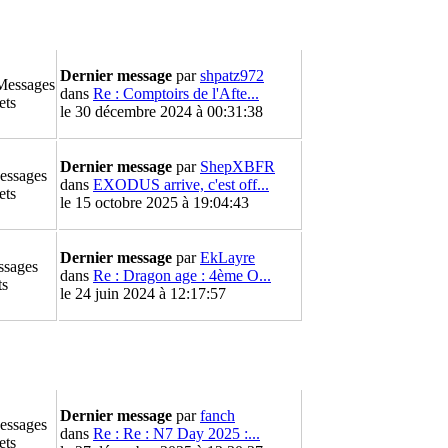
Dernier message
par
shpatz972
Messages
dans
Re : Comptoirs de l'Afte...
ets
le 30 décembre 2024 à 00:31:38
Dernier message
par
ShepXBFR
essages
dans
EXODUS arrive, c'est off...
ets
le 15 octobre 2025 à 19:04:43
Dernier message
par
EkLayre
ssages
dans
Re : Dragon age : 4ème O...
ts
le 24 juin 2024 à 12:17:57
Dernier message
par
fanch
essages
dans
Re : Re : N7 Day 2025 :...
ets