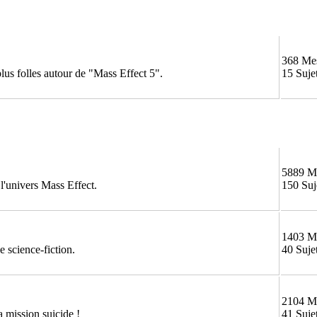
368 Me
 plus folles autour de "Mass Effect 5".
15 Suje
5889 M
 l'univers Mass Effect.
150 Suj
1403 M
 science-fiction.
40 Suje
2104 M
 mission suicide !
41 Suje