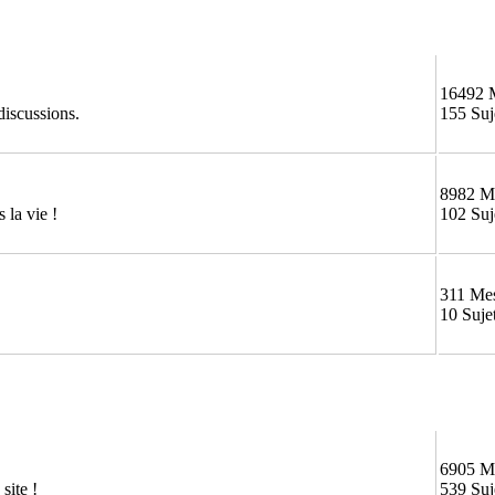
16492 
discussions.
155 Suj
8982 M
 la vie !
102 Suj
311 Me
10 Suje
6905 M
site !
539 Suj