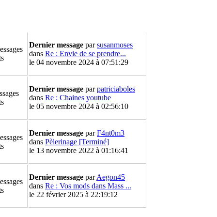
Dernier message
par
susanmoses
essages
dans
Re : Envie de se prendre...
ts
le 04 novembre 2024 à 07:51:29
Dernier message
par
patriciaboles
ssages
dans
Re : Chaines youtube
ts
le 05 novembre 2024 à 02:56:10
Dernier message
par
F4nt0m3
essages
dans
Pèlerinage [Terminé]
ts
le 13 novembre 2022 à 01:16:41
Dernier message
par
Aegon45
essages
dans
Re : Vos mods dans Mass ...
ts
le 22 février 2025 à 22:19:12