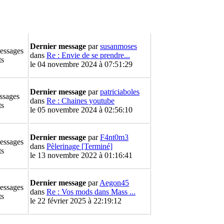
Dernier message
par
susanmoses
essages
dans
Re : Envie de se prendre...
ts
le 04 novembre 2024 à 07:51:29
Dernier message
par
patriciaboles
ssages
dans
Re : Chaines youtube
ts
le 05 novembre 2024 à 02:56:10
Dernier message
par
F4nt0m3
essages
dans
Pèlerinage [Terminé]
ts
le 13 novembre 2022 à 01:16:41
Dernier message
par
Aegon45
essages
dans
Re : Vos mods dans Mass ...
ts
le 22 février 2025 à 22:19:12