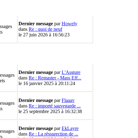
Dernier message
par
Howely
ssages
dans
Re : quoi de neuf
ts
le 27 juin 2026 à 16:56:23
Dernier message
par
L'Augure
essages
dans
Re : Remaster - Mass Eff...
ets
le 16 janvier 2025 à 20:11:24
Dernier message
par
Flaaav
essages
dans
Re : importé sauvegarde ...
ts
le 25 septembre 2025 à 16:32:38
Dernier message
par
EkLayre
essages
dans
Re : La réssurection de ...
ts