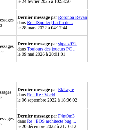
le 24 février 2025 à 10:58:50
Dernier message
par
Roronoa Revan
essages
dans
Re : [Spoiler] La fin de...
ts
le 28 mars 2022 à 04:17:44
Dernier message
par
shpatz972
essages
dans
Toujours des joueurs PC ...
ets
le 09 mai 2026 à 20:01:01
Dernier message
par
EkLayre
ssages
dans
Re : Re : Voeld
ts
le 06 septembre 2022 à 18:36:02
Dernier message
par
F4nt0m3
essages
dans
Re : EOS architecte bug ...
ts
le 20 décembre 2022 à 21:10:12