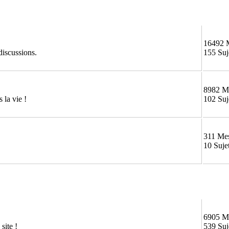
16492 
discussions.
155 Suj
8982 M
 la vie !
102 Suj
311 Me
10 Suje
6905 M
site !
539 Suj