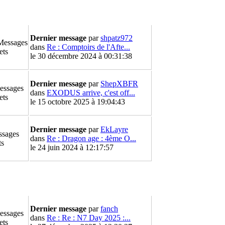
Dernier message
par
shpatz972
Messages
dans
Re : Comptoirs de l'Afte...
ets
le 30 décembre 2024 à 00:31:38
Dernier message
par
ShepXBFR
essages
dans
EXODUS arrive, c'est off...
ets
le 15 octobre 2025 à 19:04:43
Dernier message
par
EkLayre
ssages
dans
Re : Dragon age : 4ème O...
ts
le 24 juin 2024 à 12:17:57
Dernier message
par
fanch
essages
dans
Re : Re : N7 Day 2025 :...
ets