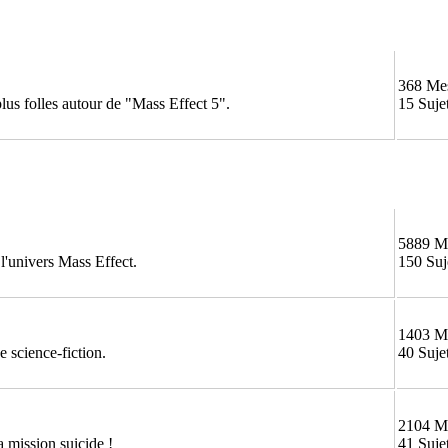
368 Me
 plus folles autour de "Mass Effect 5".
15 Suje
5889 M
 l'univers Mass Effect.
150 Suj
1403 M
 science-fiction.
40 Suje
2104 M
 mission suicide !
41 Suje