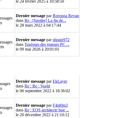
le 24 février 2025 à 10:58:50
Dernier message
par
Roronoa Revan
essages
dans
Re : [Spoiler] La fin de...
ts
le 28 mars 2022 à 04:17:44
Dernier message
par
shpatz972
essages
dans
Toujours des joueurs PC ...
ets
le 09 mai 2026 à 20:01:01
Dernier message
par
EkLayre
ssages
dans
Re : Re : Voeld
ts
le 06 septembre 2022 à 18:36:02
Dernier message
par
F4nt0m3
essages
dans
Re : EOS architecte bug ...
ts
le 20 décembre 2022 à 21:10:12