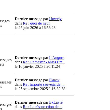
Dernier message
par
Howely
ssages
dans
Re : quoi de neuf
ts
le 27 juin 2026 à 16:56:23
Dernier message
par
L'Augure
essages
dans
Re : Remaster - Mass Eff...
ets
le 16 janvier 2025 à 20:11:24
Dernier message
par
Flaaav
essages
dans
Re : importé sauvegarde ...
ts
le 25 septembre 2025 à 16:32:38
Dernier message
par
EkLayre
essages
dans
Re : La réssurection de ...
ts