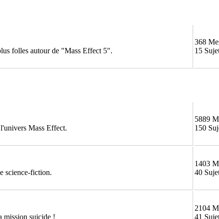
368 Me
 plus folles autour de "Mass Effect 5".
15 Suje
5889 M
 l'univers Mass Effect.
150 Suj
1403 M
 science-fiction.
40 Suje
2104 M
 mission suicide !
41 Suje