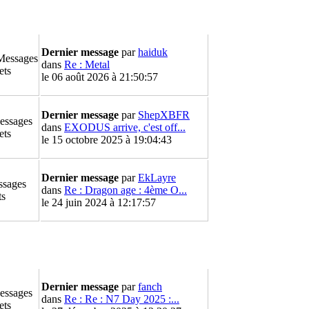
Dernier message
par
haiduk
Messages
dans
Re : Metal
ets
le 06 août 2026 à 21:50:57
Dernier message
par
ShepXBFR
essages
dans
EXODUS arrive, c'est off...
ets
le 15 octobre 2025 à 19:04:43
Dernier message
par
EkLayre
ssages
dans
Re : Dragon age : 4ème O...
ts
le 24 juin 2024 à 12:17:57
Dernier message
par
fanch
essages
dans
Re : Re : N7 Day 2025 :...
ets