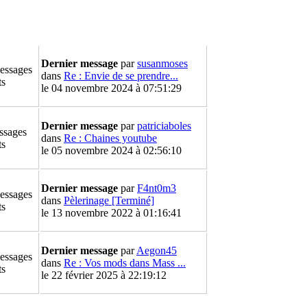
Dernier message
par
susanmoses
essages
dans
Re : Envie de se prendre...
ts
le 04 novembre 2024 à 07:51:29
Dernier message
par
patriciaboles
ssages
dans
Re : Chaines youtube
ts
le 05 novembre 2024 à 02:56:10
Dernier message
par
F4nt0m3
essages
dans
Pèlerinage [Terminé]
ts
le 13 novembre 2022 à 01:16:41
Dernier message
par
Aegon45
essages
dans
Re : Vos mods dans Mass ...
ts
le 22 février 2025 à 22:19:12