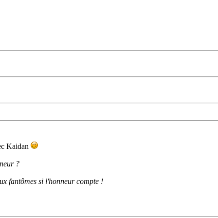
vec Kaidan
nneur ?
aux fantômes si l'honneur compte !