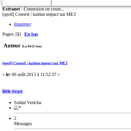
Extranet
-
Connexion en cours...
[spoil] Conseil / kaidan impact sur ME3
Imprimer
Pages: [
1
]
En bas
Auteur
(Lu 8432 fois)
[spoil] Conseil / kaidan impact sur ME3
«
le:
09 août 2013 à 11:52:37 »
little-beast
Soldat Vortcha
2
Messages