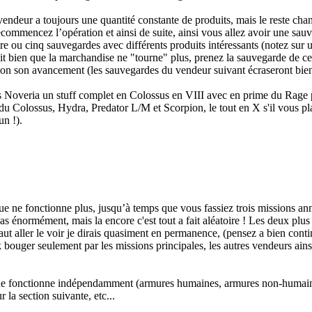
le vendeur a toujours une quantité constante de produits, mais le reste ch
ecommencez l’opération et ainsi de suite, ainsi vous allez avoir une sa
re ou cinq sauvegardes avec différents produits intéressants (notez sur
voit bien que la marchandise ne "tourne" plus, prenez la sauvegarde de ce 
selon son avancement (les sauvegardes du vendeur suivant écraseront bie
rès Noveria un stuff complet en Colossus en VIII avec en prime du Rag
vec du Colossus, Hydra, Predator L/M et Scorpion, le tout en X s'il vous 
un !).
e ne fonctionne plus, jusqu’à temps que vous fassiez trois missions ann
as énormément, mais la encore c'est tout a fait aléatoire ! Les deux pl
faut aller le voir je dirais quasiment en permanence, (pensez a bien con
ock bouger seulement par les missions principales, les autres vendeurs ai
ue fonctionne indépendamment (armures humaines, armures non-humaines
 la section suivante, etc...