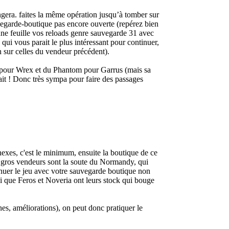
angera. faites la même opération jusqu’à tomber sur
uvegarde-boutique pas encore ouverte (repérez bien
 une feuille vos reloads genre sauvegarde 31 avec
qui vous parait le plus intéressant pour continuer,
n sur celles du vendeur précédent).
e pour Wrex et du Phantom pour Garrus (mais sa
plait ! Donc très sympa pour faire des passages
exes, c'est le minimum, ensuite la boutique de ce
us gros vendeurs sont la soute du Normandy, qui
tinuer le jeu avec votre sauvegarde boutique non
nsi que Feros et Noveria ont leurs stock qui bouge
, améliorations), on peut donc pratiquer le