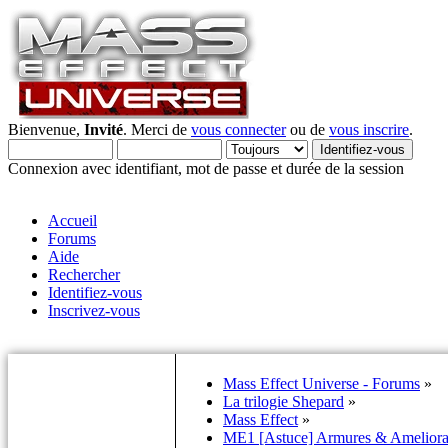
Bienvenue,
Invité
. Merci de
vous connecter
ou de
vous inscrire
.
Connexion avec identifiant, mot de passe et durée de la session
Accueil
Forums
Aide
Rechercher
Identifiez-vous
Inscrivez-vous
Mass Effect Universe - Forums
»
La trilogie Shepard
»
Mass Effect
»
ME1 [Astuce] Armures & Ameliora