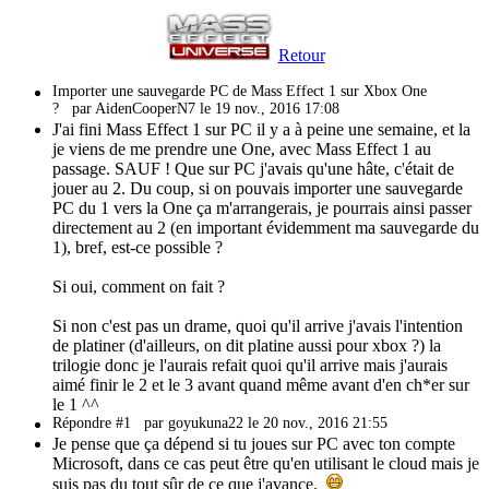
Retour
Importer une sauvegarde PC de Mass Effect 1 sur Xbox One
?
par AidenCooperN7 le 19 nov., 2016 17:08
J'ai fini Mass Effect 1 sur PC il y a à peine une semaine, et la
je viens de me prendre une One, avec Mass Effect 1 au
passage. SAUF ! Que sur PC j'avais qu'une hâte, c'était de
jouer au 2. Du coup, si on pouvais importer une sauvegarde
PC du 1 vers la One ça m'arrangerais, je pourrais ainsi passer
directement au 2 (en important évidemment ma sauvegarde du
1), bref, est-ce possible ?
Si oui, comment on fait ?
Si non c'est pas un drame, quoi qu'il arrive j'avais l'intention
de platiner (d'ailleurs, on dit platine aussi pour xbox ?) la
trilogie donc je l'aurais refait quoi qu'il arrive mais j'aurais
aimé finir le 2 et le 3 avant quand même avant d'en ch*er sur
le 1 ^^
Répondre #1
par goyukuna22 le 20 nov., 2016 21:55
Je pense que ça dépend si tu joues sur PC avec ton compte
Microsoft, dans ce cas peut être qu'en utilisant le cloud mais je
suis pas du tout sûr de ce que j'avance.