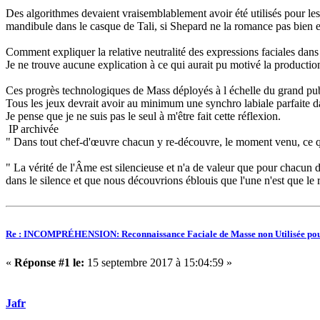
Des algorithmes devaient vraisemblablement avoir été utilisés pour le
mandibule dans le casque de Tali, si Shepard ne la romance pas bien 
Comment expliquer la relative neutralité des expressions faciales dan
Je ne trouve aucune explication à ce qui aurait pu motivé la producti
Ces progrès technologiques de Mass déployés à l échelle du grand publ
Tous les jeux devrait avoir au minimum une synchro labiale parfaite da
Je pense que je ne suis pas le seul à m'être fait cette réflexion.
IP archivée
" Dans tout chef-d'œuvre chacun y re-découvre, le moment venu, ce qu
" La vérité de l'Âme est silencieuse et n'a de valeur que pour chacun 
dans le silence et que nous découvrions éblouis que l'une n'est que le re
Re : INCOMPRÉHENSION: Reconnaissance Faciale de Masse non Utilisée pou
«
Réponse #1 le:
15 septembre 2017 à 15:04:59 »
Jafr