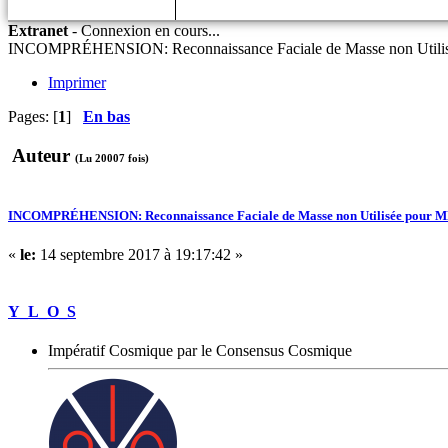
Extranet
-
Connexion en cours...
INCOMPRÉHENSION: Reconnaissance Faciale de Masse non Utilis
Imprimer
Pages: [
1
]
En bas
Auteur
(Lu 20007 fois)
INCOMPRÉHENSION: Reconnaissance Faciale de Masse non Utilisée pour ME
«
le:
14 septembre 2017 à 19:17:42 »
Y_L_O_S
Impératif Cosmique par le Consensus Cosmique