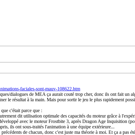
animations-faciales-sont-mauv-108622.htm
ques/dialogues de MEA ça aurait couté trop cher, donc ils ont fait un a
ner le résultat à la main. Mais pour sortir le jeu le plus rapidement possi
que c'était parce que :
rement dit utilisation optimale des capacités du moteur grâce à l'expér
eloppé avec le moteur Frostbite 3, après Dragon Age Inquisition (pour 
mpris, ils ont sous-traités l'animation à une équipe extérieure...
précédents de chacun, donc c'est juste ma théorie à moi. Et ça a pas été