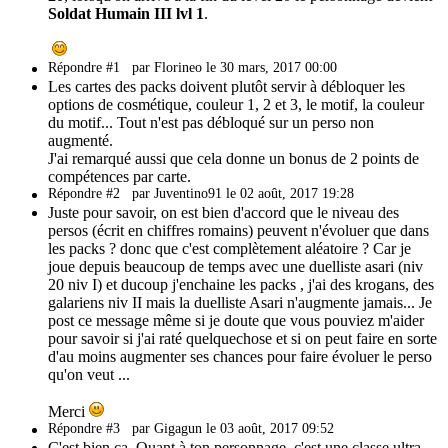
Soldat Humain III lvl 1
.
Répondre #1
par Florineo le 30 mars, 2017 00:00
Les cartes des packs doivent plutôt servir à débloquer les
options de cosmétique, couleur 1, 2 et 3, le motif, la couleur
du motif... Tout n'est pas débloqué sur un perso non
augmenté.
J'ai remarqué aussi que cela donne un bonus de 2 points de
compétences par carte.
Répondre #2
par Juventino91 le 02 août, 2017 19:28
Juste pour savoir, on est bien d'accord que le niveau des
persos (écrit en chiffres romains) peuvent n'évoluer que dans
les packs ? donc que c'est complètement aléatoire ? Car je
joue depuis beaucoup de temps avec une duelliste asari (niv
20 niv I) et ducoup j'enchaine les packs , j'ai des krogans, des
galariens niv II mais la duelliste Asari n'augmente jamais... Je
post ce message même si je doute que vous pouviez m'aider
pour savoir si j'ai raté quelquechose et si on peut faire en sorte
d'au moins augmenter ses chances pour faire évoluer le perso
qu'on veut ...
Merci
Répondre #3
par Gigagun le 03 août, 2017 09:52
C'est bien ça. Quant à ton personnage, c'est une classe ultra-