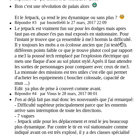
Bon c'est une révolution de palais alors
Et le Jetpack, ça rend le jeu dynamique ou sans plus ?
Répondre #3
par Imotelfe66 le 27 mars, 2017 22:09
Le jetpack est vraiment fun sur pour les dodges mais apres
faut pas en abuser t'es pas mal exposés en stationnaire. Pour
l'instant je trouve que ça ressemble à me3 hormis la difficulté.
Il y toujours les mobs a os (colosse ancien que j'ai testé🤕),
différents points faible ce que je trouve plutot cool par rapport
a me3 la poussé tech remplacé par l'explosion électrique qui
mets une flaque d'aoe au sol plutot stylé.Après il faut attendre
les sorties de personnages pour comparer avec ceux de me3.
La monnaie des missions est tres utiles c'est elle qui permet
d'acheter les equipements ( bouclier colossale, capacité de
mun ...)
Edit ya plus de prise à couvert comme avant.
Répondre #4
par Vinus le 28 mars, 2017 00:01
J'en ai déjà fait pas mal donc les nouveautés que j'ai remarqué:
- Difficulté supérieur principalement parce que les ennemis
arrive sans interruption de toute les directions.
- 7 vagues
- Jetpack utile pour les déplacement et rend le jeu beaucoup
plus dynamique. Par contre le tir en vol stationnaire comme
indiqué avant on est très explosé, il y a des classes spécialisé