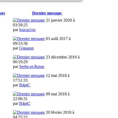
ues
Dernier message
21 janvier 2020 à
03:59:25
par
loucas1oc
03 août 2017 à
09:53:36
par
Gigagun
23 décembre 2019 à
00:19:29
par
Serbe-et-Russe
12 mai 2018 à
17:51:33
par
B4ptC
09 mai 2018 à
22:06:31
par
B4ptC
20 février 2018 à
04:25:32