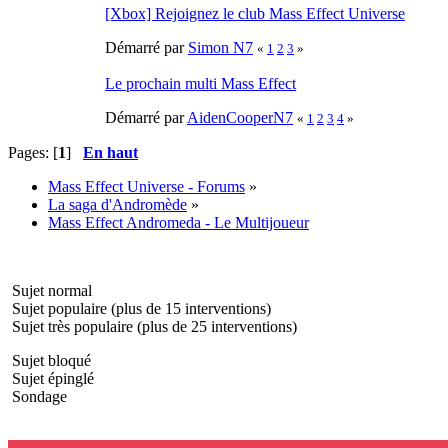
[Xbox] Rejoignez le club Mass Effect Universe
Démarré par
Simon N7
«
1
2
3
»
Le prochain multi Mass Effect
Démarré par
AidenCooperN7
«
1
2
3
4
»
Pages: [
1
]
En haut
Mass Effect Universe - Forums
»
La saga d'Andromède
»
Mass Effect Andromeda - Le Multijoueur
Sujet normal
Sujet populaire (plus de 15 interventions)
Sujet très populaire (plus de 25 interventions)
Sujet bloqué
Sujet épinglé
Sondage