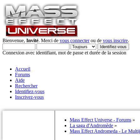
Bienvenue,
Invité
. Merci de
vous connecter
ou de
vous inscrire
.
Connexion avec identifiant, mot de passe et durée de la session
Accueil
Forums
Aide
Rechercher
Identifiez-vous
Inscrivez-vous
Mass Effect Universe - Forums
»
La saga d'Andromède
»
Mass Effect Andromeda - Le Multi