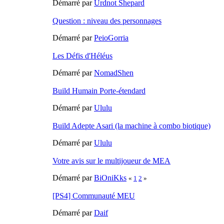
Démarré par
Urdnot Shepard
Question : niveau des personnages
Démarré par
PeioGorria
Les Défis d'Héléus
Démarré par
NomadShen
Build Humain Porte-étendard
Démarré par
Ululu
Build Adepte Asari (la machine à combo biotique)
Démarré par
Ululu
Votre avis sur le multijoueur de MEA
Démarré par
BiOniKks
«
1
2
»
[PS4] Communauté MEU
Démarré par
Daif