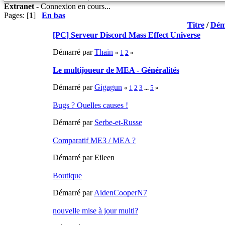
Extranet
-
Connexion en cours...
Pages: [
1
]
En bas
Titre
/
Dém
[PC] Serveur Discord Mass Effect Universe
Démarré par
Thain
«
1
2
»
Le multijoueur de MEA - Généralités
Démarré par
Gigagun
«
1
2
3
...
5
»
Bugs ? Quelles causes !
Démarré par
Serbe-et-Russe
Comparatif ME3 / MEA ?
Démarré par Eileen
Boutique
Démarré par
AidenCooperN7
nouvelle mise à jour multi?