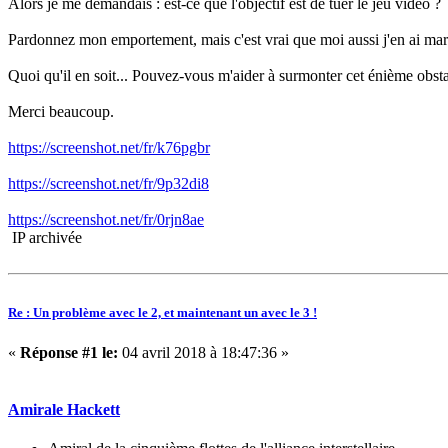
Alors je me demandais : est-ce que l'objectif est de tuer le jeu vidéo ?
Pardonnez mon emportement, mais c'est vrai que moi aussi j'en ai marre
Quoi qu'il en soit... Pouvez-vous m'aider à surmonter cet énième obsta
Merci beaucoup.
https://screenshot.net/fr/k76pgbr
https://screenshot.net/fr/9p32di8
https://screenshot.net/fr/0rjn8ae
IP archivée
Re : Un problème avec le 2, et maintenant un avec le 3 !
«
Réponse #1 le:
04 avril 2018 à 18:47:36 »
Amirale Hackett