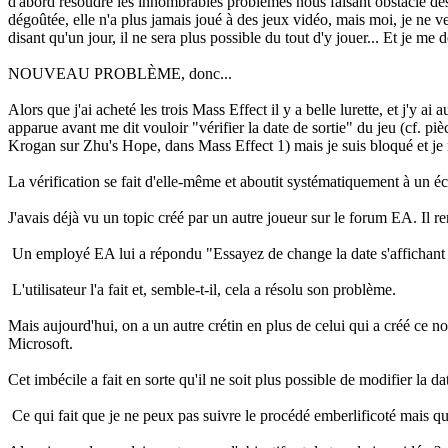
d'abord résoudre les innombrables problèmes nous faisant obstacle dès qu
dégoûtée, elle n'a plus jamais joué à des jeux vidéo, mais moi, je ne v
disant qu'un jour, il ne sera plus possible du tout d'y jouer... Et je me 
NOUVEAU PROBLÈME, donc...
Alors que j'ai acheté les trois Mass Effect il y a belle lurette, et j'y 
apparue avant me dit vouloir "vérifier la date de sortie" du jeu (cf. pi
Krogan sur Zhu's Hope, dans Mass Effect 1) mais je suis bloqué et je
La vérification se fait d'elle-même et aboutit systématiquement à un é
J'avais déjà vu un topic créé par un autre joueur sur le forum EA. Il 
Un employé EA lui a répondu "Essayez de change la date s'affichant s
L'utilisateur l'a fait et, semble-t-il, cela a résolu son problème.
Mais aujourd'hui, on a un autre crétin en plus de celui qui a créé ce no
Microsoft.
Cet imbécile a fait en sorte qu'il ne soit plus possible de modifier la dat
Ce qui fait que je ne peux pas suivre le procédé emberlificoté mais q