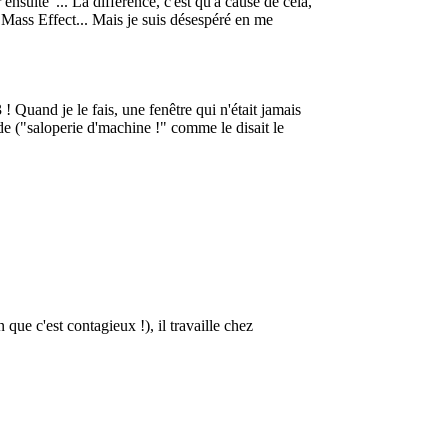
ensuite"... La différence, c'est qu'à cause de cela,
r Mass Effect... Mais je suis désespéré en me
 ! Quand je le fais, une fenêtre qui n'était jamais
pide ("saloperie d'machine !" comme le disait le
que c'est contagieux !), il travaille chez