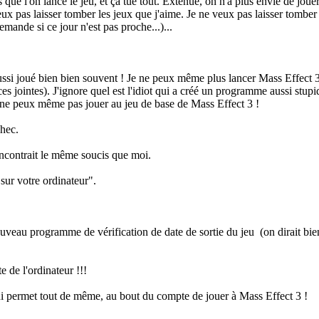
e l'on lance le jeu, et ça tue tout. Exténué, on n'a plus envie de jouer 
eux pas laisser tomber les jeux que j'aime. Je ne veux pas laisser tombe
demande si ce jour n'est pas proche...)...
ai aussi joué bien bien souvent ! Je ne peux même plus lancer Mass Effect 3
èces jointes). J'ignore quel est l'idiot qui a créé un programme aussi stu
 ne peux même pas jouer au jeu de base de Mass Effect 3 !
chec.
rencontrait le même soucis que moi.
ur votre ordinateur".
uveau programme de vérification de date de sortie du jeu (on dirait bien 
e de l'ordinateur !!!
ui permet tout de même, au bout du compte de jouer à Mass Effect 3 !