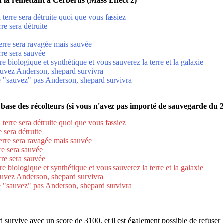
 en la remettant à Cerberus (Mass Effect 2)
 terre sera détruite quoi que vous fassiez
re sera détruite
erre sera ravagée mais sauvée
rre sera sauvée
 biologique et synthétique et vous sauverez la terre et la galaxie
sauvez Anderson, shepard survivra
ne "sauvez" pas Anderson, shepard survivra
la base des récolteurs (si vous n'avez pas importé de sauvegarde du 2
 terre sera détruite quoi que vous fassiez
 sera détruite
erre sera ravagée mais sauvée
re sera sauvée
rre sera sauvée
 biologique et synthétique et vous sauverez la terre et la galaxie
sauvez Anderson, shepard survivra
ne "sauvez" pas Anderson, shepard survivra
urvive avec un score de 3100, et il est également possible de refuser 