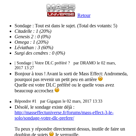
Retour
Sondage : Tout est dans le sujet.
(Total des votants: 5)
Citadelle : 1 (20%)
Genesis 2 : 0 (0%)
Omega : 1 (20%)
Léviathan : 3 (60%)
Surgi des cendres : 0 (0%)
| Sondage | Votre DLC préféré ?
par DRAMO le 02 mars,
2017 13:27
Bonjour à tous ! Avant la sorti de Mass Effect: Andromeda,
pourquoi pas revenir un petit peu en arrière
Quelle est votre DLC préféré ou le quelle vous avez
beaucoup accrochez
Répondre #1
par Gigagun le 02 mars, 2017 13:33
Désolé, le sondage existe déjà :
http://masseffectuniverse.fr/forums/mass-effect-3-le-
solo/sondage-votre-dlc-prefere/
Tu peux y répondre directement dessus, inutile de faire un
doublon de sujets
Je verrouille.