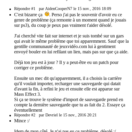
Répondre #1
par AidenCooperN7 le 15 nov., 2016 18:09
C'est bizarre ça
. Perso j'ai pas le souvenir d'avoir eu ce
genre de problème (ça remonte à un moment quand je jouais
sur ps3), du coup je peux pas vraiment t'aider désolé.
J'ai cherché vite fait sur internet et je suis tombé sur un gars
qui avait le même problème que toi apparemment. Sauf que la
gentille communauté de jeuxvidéo.com lui à gentiment
envoyé bouler en lui refilant un lien, mais pas sur que ça aide.
Déjà ton jeu est à jour ? Il y a peut-être eu un patch pour
corriger ce problème.
Ensuite un mec dit qu'apparemment, il a choisis la carrière
qu'il voulait importer, recharger une sauvegarde qui datait
d'avant la fin, à refini le jeu et ensuite elle est apparue sur
Mass Effect 3.
Si ça se trouve le système d'import de sauvegarde prend en
compte la dernière sauvegarde que tu as fait du 2. Essaye ça
éventuellement
Répondre #2
par Devriel le 15 nov., 2016 20:21
Mince :/
Idem de mon côté. Je n'ai pas eu ce problème, désolé :/