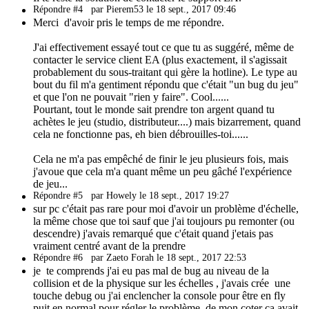
Répondre #4
par Pierem53 le 18 sept., 2017 09:46
Merci d'avoir pris le temps de me répondre.
J'ai effectivement essayé tout ce que tu as suggéré, même de
contacter le service client EA (plus exactement, il s'agissait
probablement du sous-traitant qui gère la hotline). Le type au
bout du fil m'a gentiment répondu que c'était "un bug du jeu"
et que l'on ne pouvait "rien y faire". Cool......
Pourtant, tout le monde sait prendre ton argent quand tu
achètes le jeu (studio, distributeur....) mais bizarrement, quand
cela ne fonctionne pas, eh bien débrouilles-toi......
Cela ne m'a pas empêché de finir le jeu plusieurs fois, mais
j'avoue que cela m'a quant même un peu gâché l'expérience
de jeu...
Répondre #5
par Howely le 18 sept., 2017 19:27
sur pc c'était pas rare pour moi d'avoir un problème d'échelle,
la même chose que toi sauf que j'ai toujours pu remonter (ou
descendre) j'avais remarqué que c'était quand j'etais pas
vraiment centré avant de la prendre
Répondre #6
par Zaeto Forah le 18 sept., 2017 22:53
je te comprends j'ai eu pas mal de bug au niveau de la
collision et de la physique sur les échelles , j'avais crée une
touche debug ou j'ai enclencher la console pour être en fly
puit en normal pour régler le problème, de mon coter ça avait