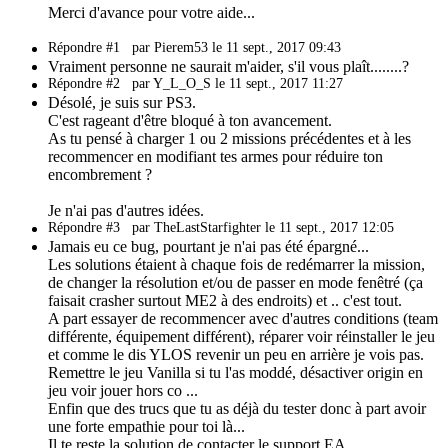
Merci d'avance pour votre aide...
Répondre #1
par Pierem53 le 11 sept., 2017 09:43
Vraiment personne ne saurait m'aider, s'il vous plaît........?
Répondre #2
par Y_L_O_S le 11 sept., 2017 11:27
Désolé, je suis sur PS3.
C'est rageant d'être bloqué à ton avancement.
As tu pensé à charger 1 ou 2 missions précédentes et à les
recommencer en modifiant tes armes pour réduire ton
encombrement ?
Je n'ai pas d'autres idées.
Répondre #3
par TheLastStarfighter le 11 sept., 2017 12:05
Jamais eu ce bug, pourtant je n'ai pas été épargné...
Les solutions étaient à chaque fois de redémarrer la mission,
de changer la résolution et/ou de passer en mode fenêtré (ça
faisait crasher surtout ME2 à des endroits) et .. c'est tout.
A part essayer de recommencer avec d'autres conditions (team
différente, équipement différent), réparer voir réinstaller le jeu
et comme le dis YLOS revenir un peu en arrière je vois pas.
Remettre le jeu Vanilla si tu l'as moddé, désactiver origin en
jeu voir jouer hors co ...
Enfin que des trucs que tu as déjà du tester donc à part avoir
une forte empathie pour toi là...
Il te reste la solution de contacter le support EA.