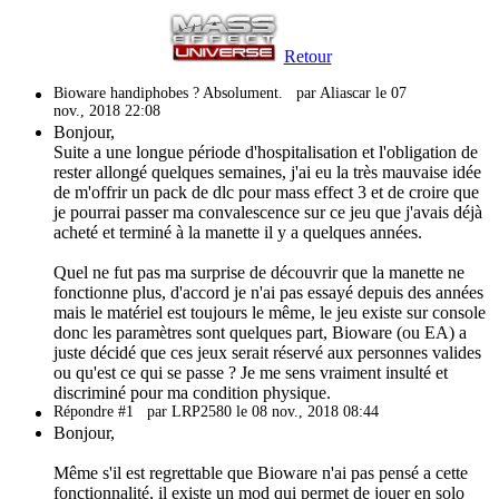
Retour
Bioware handiphobes ? Absolument.
par Aliascar le 07
nov., 2018 22:08
Bonjour,
Suite a une longue période d'hospitalisation et l'obligation de
rester allongé quelques semaines, j'ai eu la très mauvaise idée
de m'offrir un pack de dlc pour mass effect 3 et de croire que
je pourrai passer ma convalescence sur ce jeu que j'avais déjà
acheté et terminé à la manette il y a quelques années.
Quel ne fut pas ma surprise de découvrir que la manette ne
fonctionne plus, d'accord je n'ai pas essayé depuis des années
mais le matériel est toujours le même, le jeu existe sur console
donc les paramètres sont quelques part, Bioware (ou EA) a
juste décidé que ces jeux serait réservé aux personnes valides
ou qu'est ce qui se passe ? Je me sens vraiment insulté et
discriminé pour ma condition physique.
Répondre #1
par LRP2580 le 08 nov., 2018 08:44
Bonjour,
Même s'il est regrettable que Bioware n'ai pas pensé a cette
fonctionnalité, il existe un mod qui permet de jouer en solo