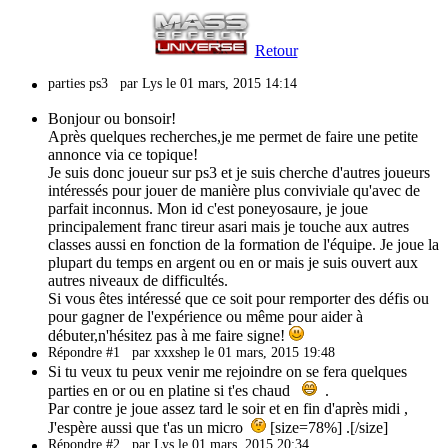
Retour
parties ps3
par Lys le 01 mars, 2015 14:14
Bonjour ou bonsoir!
Après quelques recherches,je me permet de faire une petite
annonce via ce topique!
Je suis donc joueur sur ps3 et je suis cherche d'autres joueurs
intéressés pour jouer de manière plus conviviale qu'avec de
parfait inconnus. Mon id c'est poneyosaure, je joue
principalement franc tireur asari mais je touche aux autres
classes aussi en fonction de la formation de l'équipe. Je joue la
plupart du temps en argent ou en or mais je suis ouvert aux
autres niveaux de difficultés.
Si vous êtes intéressé que ce soit pour remporter des défis ou
pour gagner de l'expérience ou même pour aider à
débuter,n'hésitez pas à me faire signe!
Répondre #1
par xxxshep le 01 mars, 2015 19:48
Si tu veux tu peux venir me rejoindre on se fera quelques
parties en or ou en platine si t'es chaud
.
Par contre je joue assez tard le soir et en fin d'après midi ,
J'espère aussi que t'as un micro
[size=78%] .[/size]
Répondre #2
par Lys le 01 mars, 2015 20:34