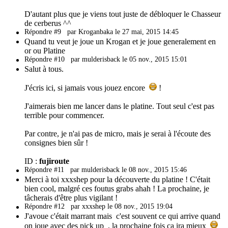
D'autant plus que je viens tout juste de débloquer le Chasseur
de cerberus ^^
Répondre #9
par Kroganbaka le 27 mai, 2015 14:45
Quand tu veut je joue un Krogan et je joue generalement en
or ou Platine
Répondre #10
par mulderisback le 05 nov., 2015 15:01
Salut à tous.
J'écris ici, si jamais vous jouez encore
!
J'aimerais bien me lancer dans le platine. Tout seul c'est pas
terrible pour commencer.
Par contre, je n'ai pas de micro, mais je serai à l'écoute des
consignes bien sûr !
ID :
fujiroute
Répondre #11
par mulderisback le 08 nov., 2015 15:46
Merci à toi xxxshep pour la découverte du platine ! C'était
bien cool, malgré ces foutus grabs ahah ! La prochaine, je
tâcherais d'être plus vigilant !
Répondre #12
par xxxshep le 08 nov., 2015 19:04
J'avoue c'était marrant mais c'est souvent ce qui arrive quand
on joue avec des pick up , la prochaine fois ca ira mieux