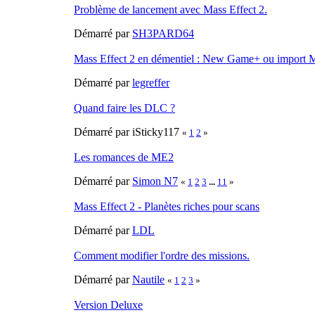
Problème de lancement avec Mass Effect 2.
Démarré par
SH3PARD64
Mass Effect 2 en démentiel : New Game+ ou import 
Démarré par
legreffer
Quand faire les DLC ?
Démarré par iSticky117
«
1
2
»
Les romances de ME2
Démarré par
Simon N7
«
1
2
3
...
11
»
Mass Effect 2 - Planètes riches pour scans
Démarré par
LDL
Comment modifier l'ordre des missions.
Démarré par
Nautile
«
1
2
3
»
Version Deluxe