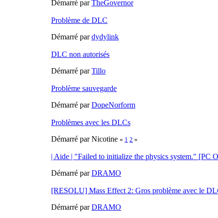
Démarré par
TheGovernor
Problème de DLC
Démarré par
dydylink
DLC non autorisés
Démarré par
Tillo
Problème sauvegarde
Démarré par
DopeNorform
Problèmes avec les DLCs
Démarré par Nicotine
«
1
2
»
| Aide | "Failed to initialize the physics system." [P
Démarré par
DRAMO
[RESOLU] Mass Effect 2: Gros problème avec le DLC
Démarré par
DRAMO