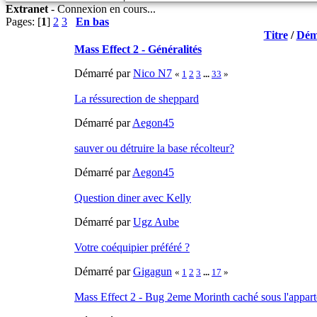
Extranet
-
Connexion en cours...
Pages: [
1
]
2
3
En bas
Titre
/
Dém
Mass Effect 2 - Généralités
Démarré par
Nico N7
«
1
2
3
...
33
»
La réssurection de sheppard
Démarré par
Aegon45
sauver ou détruire la base récolteur?
Démarré par
Aegon45
Question diner avec Kelly
Démarré par
Ugz Aube
Votre coéquipier préféré ?
Démarré par
Gigagun
«
1
2
3
...
17
»
Mass Effect 2 - Bug 2eme Morinth caché sous l'appart