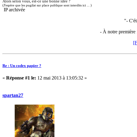
Alors selon vous, est-ce une bonne idée ?
(J'espère que les pugilat sur place publique sont interdits ici ... )
IP archivée
"- C'ét
- À notre première
[F
Re : Un codex papier ?
«
Réponse #1 le:
12 mai 2013 à 13:05:32 »
spartan27