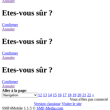
Annuler
Etes-vous sûr ?
Confirmer
Annuler
Etes-vous sûr ?
Confirmer
Annuler
Etes-vous sûr ?
Confirmer
Annuler
Aller à la page
:
1
2
3
4
5
6
7
8
9
10
11
12
13
14
15
16
17
18
19
20
21
22
»
Vous n'êtes pas connecté
Version classique
Visiter le site
SMF4Mobile 1.1.5 ©
SMF-Media.com