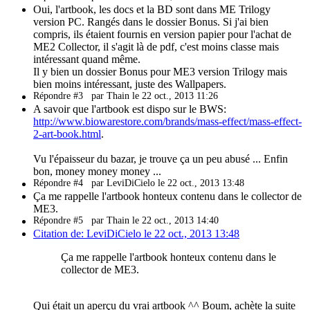
Oui, l'artbook, les docs et la BD sont dans ME Trilogy
version PC. Rangés dans le dossier Bonus. Si j'ai bien
compris, ils étaient fournis en version papier pour l'achat de
ME2 Collector, il s'agit là de pdf, c'est moins classe mais
intéressant quand même.
Il y bien un dossier Bonus pour ME3 version Trilogy mais
bien moins intéressant, juste des Wallpapers.
Répondre #3
par Thain le 22 oct., 2013 11:26
A savoir que l'artbook est dispo sur le BWS:
http://www.biowarestore.com/brands/mass-effect/mass-effect-
2-art-book.html
.
Vu l'épaisseur du bazar, je trouve ça un peu abusé ... Enfin
bon, money money money ...
Répondre #4
par LeviDiCielo le 22 oct., 2013 13:48
Ça me rappelle l'artbook honteux contenu dans le collector de
ME3.
Répondre #5
par Thain le 22 oct., 2013 14:40
Citation de: LeviDiCielo le 22 oct., 2013 13:48
Ça me rappelle l'artbook honteux contenu dans le
collector de ME3.
Qui était un aperçu du vrai artbook ^^ Boum, achète la suite