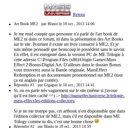
Retour
Art Book ME2
par Blasto le 18 oct., 2013 14:06
Je me rend compte que personne n'a parlé de l'art book de
ME2 ni dans ce forum, ni dans la présentation des Art Books
sur le site. Pourtant il existe un livre consacré à ME2. Et je
suis même persuadé que beaucoup le possèdent sans le savoir.
En effet, il est enregistré dans la version PC de ME Trilogie à
cette adresse C:\Program Files (x86)\Origin Games\Mass
Effect 2\Bonus\Digital Art. D'ailleurs dans le dossier Bonus
vous trouverez aussi la Bande originale, MassEffect
Redemption et un documentaire promotionnel sur ME2 (tout
ça en anglais par contre).
Répondre #1
par Gigagun le 18 oct., 2013 14:41
Si, on en parle très vaguement sur le site (même si j'avoue
qu'il est bien caché ^^) ->
http://masseffectuniverse.fr/trilogie-
mass-effect/les-editions-collectors/
Si je ne me trompe pas, cet artbook n'est disponnible que dans
l'édition collector de ME2, mais s'il est disponible dans ME
Trilogy comme tu dis, c'est une bonne chose
Répondre #2
par Blasto le 18 oct., 2013 14:59