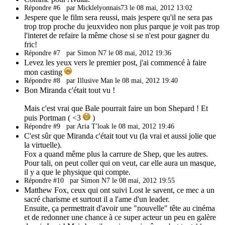
Répondre #6
par Micklelyonnais73 le 08 mai, 2012 13:02
Jespere que le film sera reussi, mais jespere qu'il ne sera pas
trop trop proche du jeuxvideo non plus parque je voit pas trop
l'interet de refaire la même chose si se n'est pour gagner du
fric!
Répondre #7
par Simon N7 le 08 mai, 2012 19:36
Levez les yeux vers le premier post, j'ai commencé à faire
mon casting
Répondre #8
par Illusive Man le 08 mai, 2012 19:40
Bon Miranda c'était tout vu !
Mais c'est vrai que Bale pourrait faire un bon Shepard ! Et
puis Portman ( <3
)
Répondre #9
par Aria T'loak le 08 mai, 2012 19:46
C'est sûr que Miranda c'était tout vu (la vrai et aussi jolie que
la virtuelle).
Fox a quand même plus la carrure de Shep, que les autres.
Pour tali, on peut coller qui on veut, car elle aura un masque,
il y a que le physique qui compte.
Répondre #10
par Simon N7 le 08 mai, 2012 19:55
Matthew Fox, ceux qui ont suivi Lost le savent, ce mec a un
sacré charisme et surtout il a l'ame d'un leader.
Ensuite, ça permettrait d'avoir une "nouvelle" tête au cinéma
et de redonner une chance à ce super acteur un peu en galère