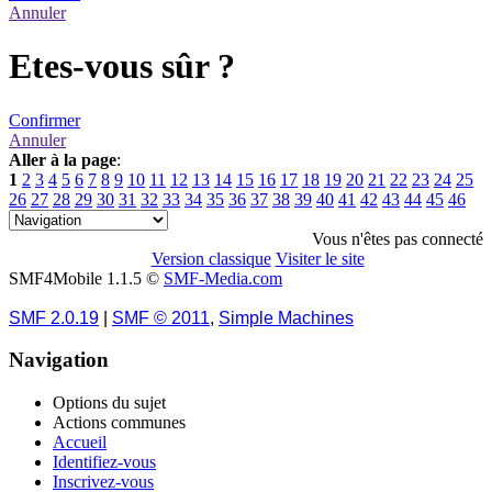
Annuler
Etes-vous sûr ?
Confirmer
Annuler
Aller à la page
:
1
2
3
4
5
6
7
8
9
10
11
12
13
14
15
16
17
18
19
20
21
22
23
24
25
26
27
28
29
30
31
32
33
34
35
36
37
38
39
40
41
42
43
44
45
46
47
48
49
50
»
Vous n'êtes pas connecté
Version classique
Visiter le site
SMF4Mobile 1.1.5 ©
SMF-Media.com
SMF 2.0.19
|
SMF © 2011
,
Simple Machines
Navigation
Options du sujet
Actions communes
Accueil
Identifiez-vous
Inscrivez-vous