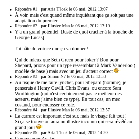
Répondre #1
par Aria T'loak le 06 mai, 2012 13:07
À voir, mais c'est quand même inquiétant que ça soit pas une
adaptation du premier.
Répondre #2
par Illusive Man le 06 mai, 2012 13:19
Y'a un grand potentiel. [Juste de quoi cracher à la tronche de
George Lucas]
J'ai hâte de voir ce que ça va donner !
Qui de mieux que Seth Green pour Joker ? Bon pour
Shepard, prions pour un type ressemblant à Mark Vanderloo (
modèle de base ) mais avec un jeu d'acteur correct
Répondre #3
par Simon N7 le 06 mai, 2012 13:33
Au risque de me faire lyncher, pour Shepard (homme), je
penserais à Henry Cavill, Chris Evans, ou encore Sam
Worthington (qui n'est certainement pas le meilleur des
acteurs, mais j'aime bien ce type). En tout cas, un mec
costaud, pour endosser ce role.
Répondre #4
par Illusive Man le 06 mai, 2012 13:57
La carrure est important c'est sur, mais le visage fait tout !
Si ça se trouve on aura un illustre inconnu qui sera révélé au
grand jour
Répondre #5
par Aria T'loak le 06 mai, 2012 14:20
Comme pour Avatar.