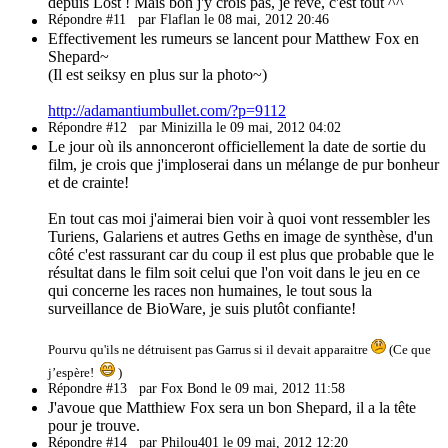
depuis Lost ! Mais bon j'y crois pas, je rêve, c'est tout ^^
Répondre #11
par Flaflan le 08 mai, 2012 20:46
Effectivement les rumeurs se lancent pour Matthew Fox en
Shepard~
(Il est seiksy en plus sur la photo~)
http://adamantiumbullet.com/?p=9112
Répondre #12
par Minizilla le 09 mai, 2012 04:02
Le jour où ils annonceront officiellement la date de sortie du
film, je crois que j'imploserai dans un mélange de pur bonheur
et de crainte!
En tout cas moi j'aimerai bien voir à quoi vont ressembler les
Turiens, Galariens et autres Geths en image de synthèse, d'un
côté c'est rassurant car du coup il est plus que probable que le
résultat dans le film soit celui que l'on voit dans le jeu en ce
qui concerne les races non humaines, le tout sous la
surveillance de BioWare, je suis plutôt confiante!
Pourvu qu'ils ne détruisent pas Garrus si il devait apparaitre
(Ce que
j’espère!
)
Répondre #13
par Fox Bond le 09 mai, 2012 11:58
J'avoue que Matthiew Fox sera un bon Shepard, il a la tête
pour je trouve.
Répondre #14
par Philou401 le 09 mai, 2012 12:20