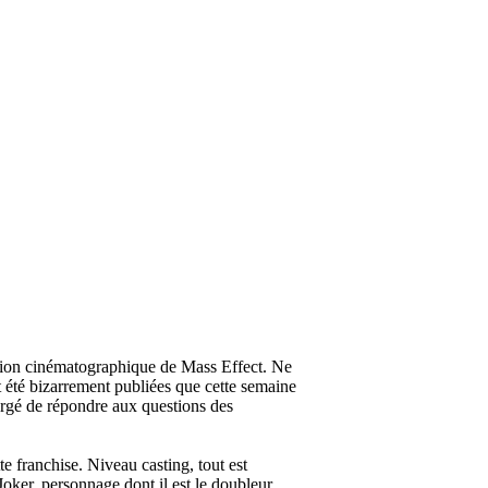
tation cinématographique de Mass Effect. Ne
t été bizarrement publiées que cette semaine
hargé de répondre aux questions des
e franchise. Niveau casting, tout est
ker, personnage dont il est le doubleur.