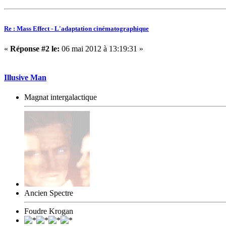
Re : Mass Effect - L'adaptation cinématographique
«
Réponse #2 le:
06 mai 2012 à 13:19:31 »
Illusive Man
Magnat intergalactique
Ancien Spectre
Foudre Krogan