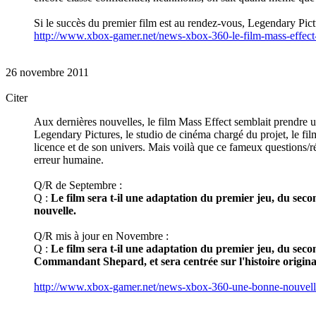
Si le succès du premier film est au rendez-vous, Legendary Pict
http://www.xbox-gamer.net/news-xbox-360-le-film-mass-effect-
26 novembre 2011
Citer
Aux dernières nouvelles, le film Mass Effect semblait prendre 
Legendary Pictures, le studio de cinéma chargé du projet, le film
licence et de son univers. Mais voilà que ce fameux questions/ré
erreur humaine.
Q/R de Septembre :
Q :
Le film sera t-il une adaptation du premier jeu, du secon
nouvelle.
Q/R mis à jour en Novembre :
Q :
Le film sera t-il une adaptation du premier jeu, du second
Commandant Shepard, et sera centrée sur l'histoire origina
http://www.xbox-gamer.net/news-xbox-360-une-bonne-nouvelle