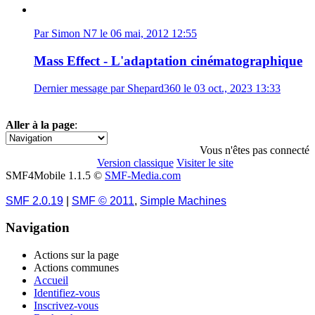
Par Simon N7 le 06 mai, 2012 12:55
Mass Effect - L'adaptation cinématographique
Dernier message par Shepard360 le 03 oct., 2023 13:33
Aller à la page
:
1
Vous n'êtes pas connecté
Version classique
Visiter le site
SMF4Mobile 1.1.5 ©
SMF-Media.com
SMF 2.0.19
|
SMF © 2011
,
Simple Machines
Navigation
Actions sur la page
Actions communes
Accueil
Identifiez-vous
Inscrivez-vous