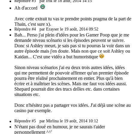
Répondre #3
par Irik le 18 août, 2014 14:15
Ah d'accord
Avec cette extrait tu vas te prendre points pragma de la part de
Thain, c'est sure x).
Répondre #4
par Erayser le 19 août, 2014 09:52
Bah... Perso j'ai plein d'idées pour les Gamer Poop que je me
demande niveau scénario si les épisodes peuvent se suivre.
Donc si Ashley meurt, je sais pas si tu pourras la voir dans un
autre épisode mais j'en doute. Mais non que ce soit Ashley ou
Kaidan... C'est une vidéo a but humoristique
Sinon niveau scénarios j'ai eu deux trois autres idées, idées
qui me permettent de pouvoir affirmer qu'un premier épisode
pourra être réalisé prochainement en entier. Plus qu'à bien
écrire et à maîtriser les scènes. Mais me faut vos idées aussi.
Shepard pourrait dire des trucs drôles etc. dans certaines
situations etc.
Donc n'hésitez pas a partager vos idées. J'ai déjà une scène au
casino par exemple.
Répondre #5
par Mirlina le 19 août, 2014 10:12
N'étant pas doué en humour, je ne saurais t'aider
personnellement ^^'