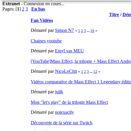
Extranet
-
Connexion en cours...
Pages: [
1
]
2
3
En bas
Titre
/
Dém
Fan Vidéos
Démarré par
Simon N7
«
1
2
3
...
16
»
Chaines youtube
Démarré par
Emyl vas MEU
[YouTube]Mass Effect, la trilogie + Mass Effect And
Démarré par
NicoLeChti
«
1
2
3
...
12
»
Vidéos comparative de Mass Effect 1 Legendary éditi
Démarré par
juilk
Mon "let's play" de la trilogie Mass Effect
Démarré par
notexactly
Découverte de la série sur Twitch