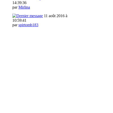
14:39:36
par
Mirlina
11 août 2016 à
10:59:41
par
spirtomb183