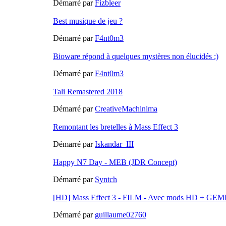
Démarré par
Fizbleer
Best musique de jeu ?
Démarré par
F4nt0m3
Bioware répond à quelques mystères non élucidés :)
Démarré par
F4nt0m3
Tali Remastered 2018
Démarré par
CreativeMachinima
Remontant les bretelles à Mass Effect 3
Démarré par
Iskandar_III
Happy N7 Day - MEB (JDR Concept)
Démarré par
Syntch
[HD] Mass Effect 3 - FILM - Avec mods HD + G
Démarré par
guillaume02760